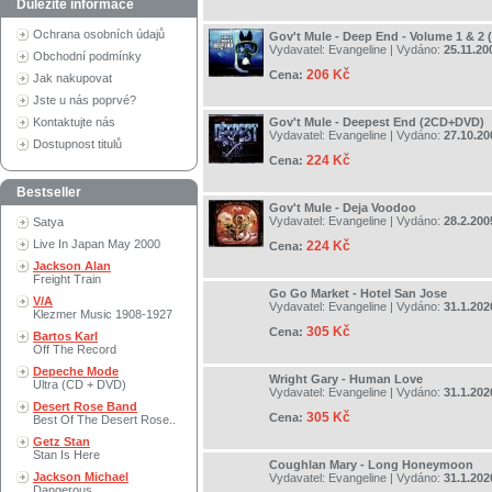
Důležité informace
Ochrana osobních údajů
Gov't Mule - Deep End - Volume 1 & 2 
Vydavatel:
Evangeline
| Vydáno:
25.11.20
Obchodní podmínky
206 Kč
Cena:
Jak nakupovat
Jste u nás poprvé?
Kontaktujte nás
Gov't Mule - Deepest End (2CD+DVD)
Vydavatel:
Evangeline
| Vydáno:
27.10.20
Dostupnost titulů
224 Kč
Cena:
Bestseller
Gov't Mule - Deja Voodoo
Vydavatel:
Evangeline
| Vydáno:
28.2.200
Satya
Live In Japan May 2000
224 Kč
Cena:
Jackson Alan
Freight Train
Go Go Market - Hotel San Jose
V/A
Vydavatel:
Evangeline
| Vydáno:
31.1.202
Klezmer Music 1908-1927
305 Kč
Cena:
Bartos Karl
Off The Record
Depeche Mode
Wright Gary - Human Love
Ultra (CD + DVD)
Vydavatel:
Evangeline
| Vydáno:
31.1.202
Desert Rose Band
305 Kč
Cena:
Best Of The Desert Rose..
Getz Stan
Stan Is Here
Coughlan Mary - Long Honeymoon
Jackson Michael
Vydavatel:
Evangeline
| Vydáno:
31.1.202
Dangerous