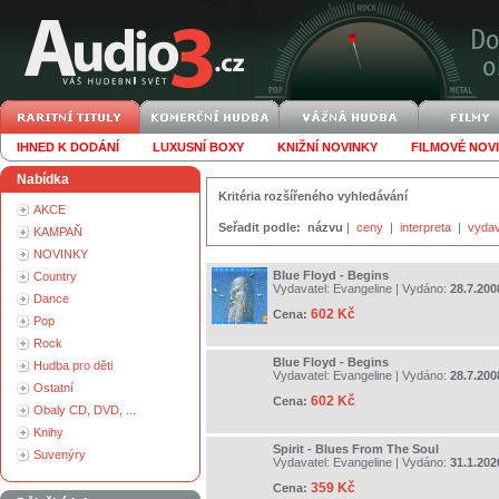
IHNED K DODÁNÍ
LUXUSNÍ BOXY
KNIŽNÍ NOVINKY
FILMOVÉ NOV
Nabídka
Kritéria rozšířeného vyhledávání
AKCE
Seřadit podle:
názvu
|
ceny
|
interpreta
|
vydav
KAMPAŇ
NOVINKY
Blue Floyd - Begins
Country
Vydavatel:
Evangeline
| Vydáno:
28.7.200
Dance
602 Kč
Cena:
Pop
Rock
Blue Floyd - Begins
Hudba pro děti
Vydavatel:
Evangeline
| Vydáno:
28.7.200
Ostatní
602 Kč
Cena:
Obaly CD, DVD, ...
Knihy
Spirit - Blues From The Soul
Suvenýry
Vydavatel:
Evangeline
| Vydáno:
31.1.202
359 Kč
Cena: