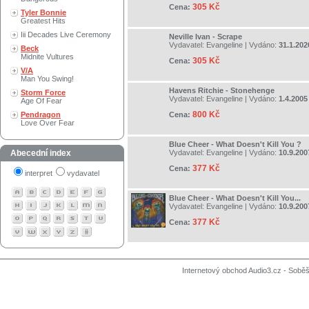
305 Kč
Cena:
Tyler Bonnie
Greatest Hits
Iii Decades Live Ceremony
Neville Ivan - Scrape
Vydavatel:
Evangeline
| Vydáno:
31.1.202
Beck
Midnite Vultures
305 Kč
Cena:
V/A
Man You Swing!
Havens Ritchie - Stonehenge
Storm Force
Vydavatel:
Evangeline
| Vydáno:
1.4.2005
Age Of Fear
800 Kč
Pendragon
Cena:
Love Over Fear
Blue Cheer - What Doesn't Kill You ?
Abecední index
Vydavatel:
Evangeline
| Vydáno:
10.9.200
377 Kč
Cena:
interpret
vydavatel
Blue Cheer - What Doesn't Kill You...
Vydavatel:
Evangeline
| Vydáno:
10.9.200
377 Kč
Cena:
Internetový obchod Audio3.cz - Soběši