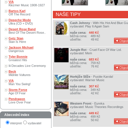
V/A
Klezmer Music 1908-1927
Bartos Karl
NAŠE TIPY
Off The Record
Depeche Mode
Cash Johnny
-
With His Hot And Blue Gu
Ultra (CD + DVD)
vydavatel:
Play It Again Sam
Desert Rose Band
Best Of The Desert Rose..
naše cena:
440 Kč
běžná cena:
489 Kč
Getz Stan
ušetříte:
49 Kč
Stan Is Here
Jackson Michael
Jungle Rot
-
Cruel Face Of War Ltd.
Dangerous
vydavatel:
Mem
Tyler Bonnie
naše cena:
683 Kč
Greatest Hits
běžná cena:
759 Kč
Iii Decades Live Ceremony
ušetříte:
76 Kč
Beck
Midnite Vultures
Horkýže Slíže
-
Pustite Karola!
vydavatel:
Warner Music
V/A
Man You Swing!
naše cena:
307 Kč
Storm Force
běžná cena:
349 Kč
Age Of Fear
ušetříte:
42 Kč
Pendragon
Love Over Fear
Western Front
-
Eureka
vydavatel:
Music Theories Recordings
naše cena:
449 Kč
Abecední index
běžná cena:
499 Kč
ušetříte:
50 Kč
interpret
vydavatel