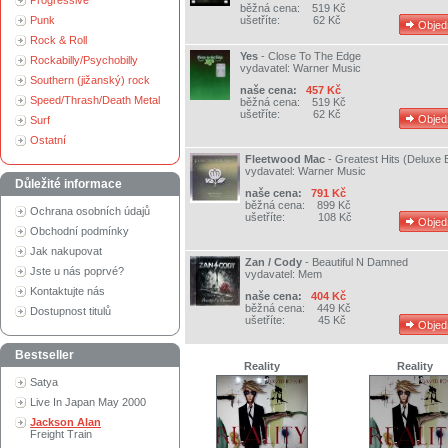
Progressive
běžná cena:
519 Kč
Punk
ušetříte:
62 Kč
Rock & Roll
Yes
-
Close To The Edge
Rockabilly/Psychobilly
vydavatel:
Warner Music
Southern (jižanský) rock
naše cena:
457 Kč
Speed/Thrash/Death Metal
běžná cena:
519 Kč
ušetříte:
62 Kč
Surf
Ostatní
Fleetwood Mac
-
Greatest Hits (Deluxe E
vydavatel:
Warner Music
Důležité informace
naše cena:
791 Kč
běžná cena:
899 Kč
Ochrana osobních údajů
ušetříte:
108 Kč
Obchodní podmínky
Jak nakupovat
Zan / Cody
-
Beautiful N Damned
Jste u nás poprvé?
vydavatel:
Mem
Kontaktujte nás
naše cena:
404 Kč
běžná cena:
449 Kč
Dostupnost titulů
ušetříte:
45 Kč
Bestseller
Reality
Reality
Satya
Live In Japan May 2000
Jackson Alan
Freight Train