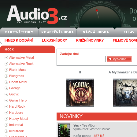
IHNED K DODÁNÍ
LUXUSNÍ BOXY
KNIŽNÍ NOVINKY
FILMOVÉ NOV
Rock
Zadejte titul
Alternative Metal
Alternative Rock
Black Metal
II
A Mythmaker's D
Bluegrass
Doom Metal
Garage
Gothic
Guitar Hero
Hard Rock
Hardcore
NOVINKY
Heavy Metal
Industrial
Yes
-
Yes Album
vydavatel:
Warner Music
Krautrock
naše cena:
457 Kč