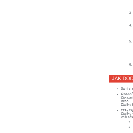
JAK DOD
Sami si 
Osobní
Zákazní
Brno
.
Zásilky
PPL, ex
Zásilku
Vaši zás