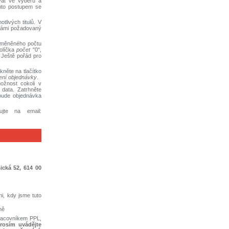
ovat ve výběru a
Tímto postupem se
tlivých titulů. V
ámi požadovaný
změněného počtu
políčka
počet
"0",
. Ještě pořád pro
kněte na tlačítko
ení objednávky
.
možnost cokoli v
 data. Zatrhněte
 bude objednávka
jte na email:
ická 52, 614 00
i, kdy jsme tuto
ně
 pracovníkem PPL,
rosím uvádějte