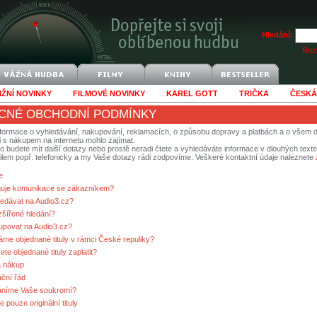
Hledání:
Rozš
IŽNÍ NOVINKY
FILMOVÉ NOVINKY
KAREL GOTT
TRIČKA
ČESKÁ
CNÉ OBCHODNÍ PODMÍNKY
nformace o vyhledávání, nakupování, reklamacích, o způsobu dopravy a platbách a o všem d
i s nákupem na internetu mohlo zajímat.
to budete mít další dotazy nebo prostě neradi čtete a vyhledáváte informace v dlouhých tex
ilem popř. telefonicky a my Vaše dotazy rádi zodpovíme. Veškeré kontaktní údaje naleznete
e
guje komunikace se zákazníkem?
ledávat na Audio3.cz?
zšířené hledání?
upovat na Audio3.cz?
me objednané tituly v rámci České repuliky?
te objednané tituly zaplatit?
a nákup
ční řád
áníme Vaše soukromí?
 pouze originální tituly