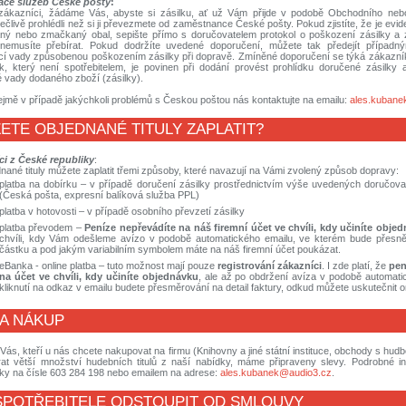
ce služeb České pošty
:
zákazníci, žádáme Vás, abyste si zásilku, ať už Vám přijde v podobě Obchodního ne
pečlivě prohlédli než si ji převezmete od zaměstnance České pošty. Pokud zjistíte, že je ev
aný nebo zmačkaný obal, sepište přímo s doručovatelem protokol o poškození zásilky a
 nemusíte přebírat. Pokud dodržíte uvedené doporučení, můžete tak předejít případ
cí vady způsobenou poškozením zásilky při dopravě. Zmíněné doporučení se týká zákazníka
k, který není spotřebitelem, je povinen při dodání provést prohlídku doručené zásilky 
 vady dodaného zboží (zásilky).
jmě v případě jakýchkoli problémů s Českou poštou nás kontaktujte na emailu:
ales.kubane
ETE OBJEDNANÉ TITULY ZAPLATIT?
ci z České republiky
:
nané tituly můžete zaplatit třemi způsoby, které navazují na Vámi zvolený způsob dopravy:
platba na dobírku – v případě doručení zásilky prostřednictvím výše uvedených doručova
(Česká pošta, expresní balíková služba PPL)
platba v hotovosti – v případě osobního převzetí zásilky
platba převodem –
Peníze nepřevádíte na náš firemní účet ve chvíli, kdy učiníte obje
chvíli, kdy Vám odešleme avízo v podobě automatického emailu, ve kterém bude přesně
částku a pod jakým variabilním symbolem máte na náš firemní účet poukázat.
eBanka - online platba – tuto možnost mají pouze
registrování zákazníci
. I zde platí, že
pen
na účet ve chvíli, kdy učiníte objednávku
, ale až po obdržení avíza v podobě automati
kliknutí na odkaz v emailu budete přesměrování na detail faktury, odkud můžete uskutečnit on
A NÁKUP
 Vás, kteří u nás chcete nakupovat na firmu (Knihovny a jiné státní instituce, obchody s hudbo
rat větší množství hudebních titulů z naší nabídky, máme připraveny slevy. Podrobné i
cky na čísle 603 284 198 nebo emailem na adrese:
ales.kubanek@audio3.cz
.
SPOTŘEBITELE ODSTOUPIT OD SMLOUVY