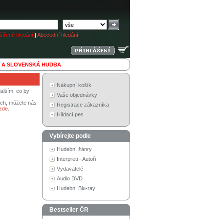
ířené hledání
|
Abecední hledání
 A SLOVENSKÁ HUDBA
Nákupní košík
alším, co by
Vaše objednávky
tech, můžete nás
Registrace zákazníka
zde
.
Hlídací pes
Vybírejte podle
Hudební žánry
Interpreti - Autoři
Vydavatelé
Audio DVD
Hudební Blu-ray
Bestseller ČR