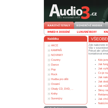
IHNED K DODÁNÍ
LUXUSNÍ BOXY
KN
VŠEOBE
Nabídka
Zde naleznete i
AKCE
Vás v souvislost
KAMPAŇ
Pokud ale i přes
kontaktovat ema
NOVINKY
Country
Kdo jsm
Jak fun
Dance
Jak vyh
Pop
Co je ro
Rock
Jak nak
Hudba pro děti
Jak dodá
Ostatní
Jak může
Obaly CD, DVD, ...
Slevy n
Knihy
Reklama
Suvenýry
Jak chr
Nabízíme