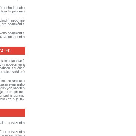
své obchodní nebo
dodává kupujícímu
chodní nebo jiné
 pro podnikání s
svého podnikání s
nek a obchodním
ÁCH:
s nimi souhlasí.
ávky upozorněn a
dílnou součástí
e nalézt veškeré
ího, lze smlouvu
za účelem jejího
hnických krocích
je tento proces
řípadně opravit.
io3.cz a je tak
ail s potvrzením
ícím potvrzením
. Součástí tohoto