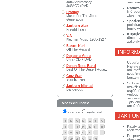
30th Anniversary
smluvním
3xSACD+DVD
Dodavat
jiné pod
Prodigy
zboží ne
Music For The Jilted
Generation
Spotřebi
podnikat
Jackson Alan
těmito v
Freight Train
Kupující
V/A
těmito 
Klezmer Music 1908-1927
zákoník
Bartos Karl
Off The Record
INFORM
Depeche Mode
Ultra (CD + DVD)
Uzavřen
Desert Rose Band
Na tyto
Best Of The Desert Rose..
má možn
uzavřen
Getz Stan
kontaktn
Stan Is Here
Smlouva 
Jackson Michael
uzavřít 
Dangerous
úspěšné
vedoucí
srozumi
Tyto ob
Abecední index
umožněna
interpret
vydavatel
JAK FU
Každý zá
registra
Po prov
objednáv