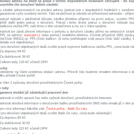
dodací adresu na které se právě v těchto dopoledních hodinách zdržujete - do sv
urychlíte tím doručení Vašich zásilek
)
u zásilek adresovaných na privátní adresy (pokud jste v dopoledních hodinách v zaměst
garantovat výše uvedený termín. Tato skutečnost je odvislá od přítomnosti adresáta – příje
pokud nebude z jakéhokoli důvodu zásilka předána příjemci na první pokus, systém PPL
ještě další jeden pokus o doručení. Pokud i tento druhý pokus o doručení nebude ús
balíková služba PPL naši firmu o této skutečnosti a my se s Vámi spojíme
kdykoli lze zjistit přesné informace o pohybu a doručení zásilky přímo na webových strán
PPL na adrese:
www.ppl.cz
nebo pomocí mobilního telefonu. Formát příslušné SMS zprávy
(tel.číslo 999111) je: PPL<číslo balíku>. (k tomu potřebujete znát pouze číslo Vaší zásilky, 
detailu své objednávky)
 pro doručení objednaných titulů zvolíte právě expresní balíkovou službu PPL, cena bude nás
Za dopravu
94 Kč
Za dobírkovné
36 Kč
Celkem tedy
130 Kč včetně DPH
pošta
:
 odešleme na Vámi uvedenou dodací adresu. Přesně Vás budeme emailem informovat o dn
ilku předali České poště.
e Vám 2 způsoby doručení prostřednictvím České pošty:
o ruky
:
garance dodání již následující pracovní den
adresát si může upravit čas nebo způsob doručení, prostřednictvím internetu
adresát dostává informace o doručování balíku prostřednictvím SMS nebo emailu již v den p
pro více informací klikněte zde:
Česká pošta - Balík Do ruky
 pro doručení objednaných titulů zvolíte
Balík Do ruky
, cena bude následující:
Za dopravu
85 Kč
Za dobírkovné
30 Kč
Celkem tedy
115 Kč včetně DPH