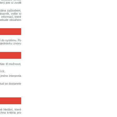
ý jste si zvolili
aslána způsobem,
kazník, volíte si
 informací, které
, nebude obsahem
tí do systému. Po
objednávku znovu
áte tři možnosti,
3.cz,
 jméno interpreta
dtud se dostanete
é hledání, které
hna kritéria pro