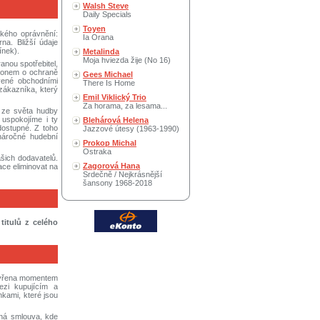
Walsh Steve
Daily Specials
Toyen
ského oprávnění:
Ia Orana
a. Bližší údaje
ínek).
Metalinda
Moja hviezda žije (No 16)
anou spotřebitel,
konem o ochraně
Gees Michael
avené obchodními
There Is Home
zákazníka, který
Emil Viklický Trio
Za horama, za lesama...
 ze světa hudby
uspokojíme i ty
Blehárová Helena
dostupné. Z toho
Jazzové útesy (1963-1990)
náročné hudební
Prokop Michal
Ostraka
šich dodavatelů.
Zagorová Hana
ace eliminovat na
Srdečně / Nejkrásnější
šansony 1968-2018
titulů z celého
avřena momentem
ezi kupujícím a
kami, které jsou
iná smlouva, kde