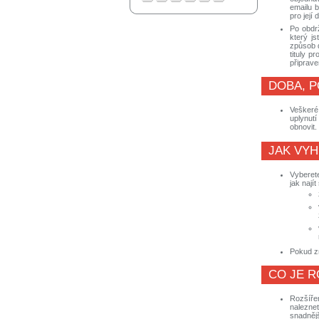
emailu b
pro její 
Po obdr
který js
způsob d
tituly p
připrave
DOBA, P
Veškeré 
uplynut
obnovit.
JAK VYH
Vyberete
jak nají
Pokud zn
CO JE R
Rozšířen
nalezne
snadnějš