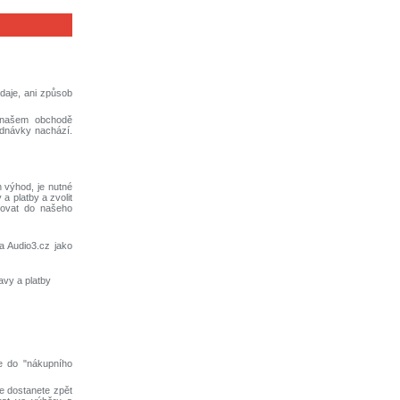
daje, ani způsob
v našem obchodě
jednávky nachází.
 výhod, je nutné
a platby a zvolit
šovat do našeho
a Audio3.cz jako
avy a platby
te do "nákupního
se dostanete zpět