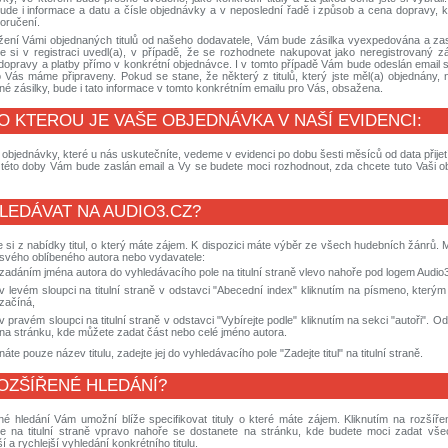
ude i informace a datu a čísle objednávky a v neposlední řadě i způsob a cena dopravy, kter
doručení.
žení Vámi objednaných titulů od našeho dodavatele, Vám bude zásilka vyexpedována a z
te si v registraci uvedl(a), v případě, že se rozhodnete nakupovat jako neregistrovaný zá
opravy a platby přímo v konkrétní objednávce. I v tomto případě Vám bude odeslán email s
ro Vás máme připraveny. Pokud se stane, že některý z titulů, který jste měl(a) objednány
né zásilky, bude i tato informace v tomto konkrétním emailu pro Vás, obsažena.
O KTEROU JE VAŠE OBJEDNÁVKA V NAŠÍ EVIDENCI:
objednávky, které u nás uskutečníte, vedeme v evidenci po dobu šesti měsíců od data přije
í této doby Vám bude zaslán email a Vy se budete moci rozhodnout, zda chcete tuto Vaši 
LEDÁVAT NA AUDIO3.CZ?
 si z nabídky titul, o který máte zájem. K dispozici máte výběr ze všech hudebních žánrů. M
t svého oblíbeného autora nebo vydavatele:
zadáním jména autora do vyhledávacího pole na titulní straně vlevo nahoře pod logem Audio
v levém sloupci na titulní straně v odstavci "Abecední index" kliknutím na písmeno, kterým
začíná,
v pravém sloupci na titulní straně v odstavci "Vybírejte podle" kliknutím na sekci "autoři". O
na stránku, kde můžete zadat část nebo celé jméno autora.
áte pouze název titulu, zadejte jej do vyhledávacího pole "Zadejte titul" na titulní straně.
OZŠÍŘENÉ HLEDÁNÍ?
é hledání Vám umožní blíže specifikovat tituly o které máte zájem. Kliknutím na rozšířen
te na titulní straně vpravo nahoře se dostanete na stránku, kde budete moci zadat všec
í a rychlejší vyhledání konkrétního titulu.