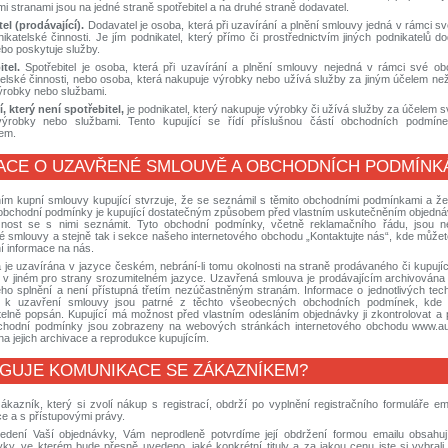
i stranami jsou na jedné straně spotřebitel a na druhé straně dodavatel.
el (prodávající).
Dodavatel je osoba, která při uzavírání a plnění smlouvy jedná v rámci 
nikatelské činnosti. Je jím podnikatel, který přímo či prostřednictvím jiných podnikatelů 
bo poskytuje služby.
tel.
Spotřebitel je osoba, která při uzavírání a plnění smlouvy nejedná v rámci své ob
elské činnosti, nebo osoba, která nakupuje výrobky nebo užívá služby za jiným účelem než
ýrobky nebo službami.
, který není spotřebitel,
je podnikatel, který nakupuje výrobky či užívá služby za účelem 
výrobky nebo službami. Tento kupující se řídí příslušnou částí obchodních podmí
em.
ACE O UZAVŘENÉ SMLOUVĚ A OBCHODNÍCH PODMÍNK
ím kupní smlouvy kupující stvrzuje, že se seznámil s těmito obchodními podmínkami a že 
 obchodní podmínky je kupující dostatečným způsobem před vlastním uskutečněním objedn
ost se s nimi seznámit. Tyto obchodní podmínky, včetně reklamačního řádu, jsou ne
é smlouvy a stejně tak i sekce našeho internetového obchodu „Kontaktujte nás“, kde můžet
í informace na nás.
je uzavírána v jazyce českém, nebrání-li tomu okolnosti na straně prodávaného či kupujíc
i v jiném pro strany srozumitelném jazyce. Uzavřená smlouva je prodávajícím archivována 
ho splnění a není přístupná třetím nezúčastněným stranám. Informace o jednotlivých tec
 k uzavření smlouvy jsou patrné z těchto všeobecných obchodních podmínek, kde 
telně popsán. Kupující má možnost před vlastním odesláním objednávky ji zkontrolovat a p
chodní podmínky jsou zobrazeny na webových stránkách internetového obchodu www.aud
 jejich archivace a reprodukce kupujícím.
NGUJE KOMUNIKACE SE ZÁKAZNÍKEM?
kazník, který si zvolí nákup s registrací, obdrží po vyplnění registračního formuláře em
ce a s přístupovými právy.
edení Vaší objednávky, Vám neprodleně potvrdíme její obdržení formou emailu obsahuj
ky, ve kterém bude přesně uvedeno, jaké konkrétní tituly a za jakou cenu jste si vybrali