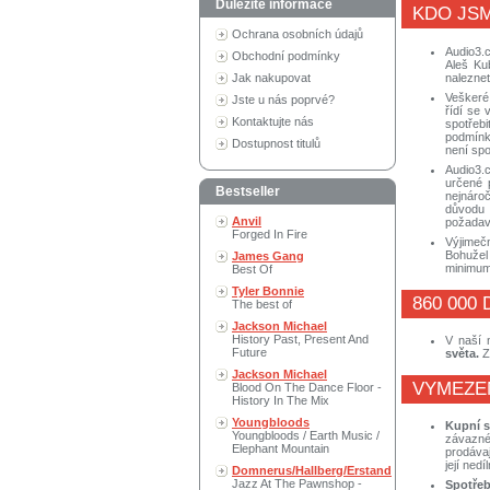
Důležité informace
KDO JS
Ochrana osobních údajů
Audio3.
Obchodní podmínky
Aleš Ku
naleznet
Jak nakupovat
Veškeré 
Jste u nás poprvé?
řídí se
Kontaktujte nás
spotřeb
podmínk
Dostupnost titulů
není spo
Audio3.
určené 
Bestseller
nejnáro
důvodu 
Anvil
požadav
Forged In Fire
Výjimeč
Bohužel 
James Gang
minimum
Best Of
Tyler Bonnie
860 000
The best of
Jackson Michael
History Past, Present And
V naší 
Future
světa.
Z
Jackson Michael
VYMEZE
Blood On The Dance Floor -
History In The Mix
Youngbloods
Kupní 
Youngbloods / Earth Music /
závazné
Elephant Mountain
prodáva
její ned
Domnerus/Hallberg/Erstand
Jazz At The Pawnshop -
Spotřeb