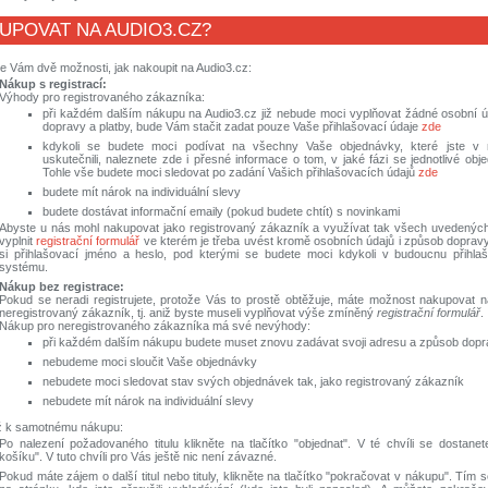
UPOVAT NA AUDIO3.CZ?
e Vám dvě možnosti, jak nakoupit na Audio3.cz:
Nákup s registrací:
Výhody pro registrovaného zákazníka:
při každém dalším nákupu na Audio3.cz již nebude moci vyplňovat žádné osobní ú
dopravy a platby, bude Vám stačit zadat pouze Vaše přihlašovací údaje
zde
kdykoli se budete moci podívat na všechny Vaše objednávky, které jste 
uskutečnili, naleznete zde i přesné informace o tom, v jaké fázi se jednotlivé ob
Tohle vše budete moci sledovat po zadání Vašich přihlašovacích údajů
zde
budete mít nárok na individuální slevy
budete dostávat informační emaily (pokud budete chtít) s novinkami
Abyste u nás mohl nakupovat jako registrovaný zákazník a využívat tak všech uvedených
vyplnit
registrační formulář
ve kterém je třeba uvést kromě osobních údajů i způsob dopravy 
si přihlašovací jméno a heslo, pod kterými se budete moci kdykoli v budoucnu přihla
systému.
Nákup bez registrace:
Pokud se neradi registrujete, protože Vás to prostě obtěžuje, máte možnost nakupovat n
neregistrovaný zákazník, tj. aniž byste museli vyplňovat výše zmíněný
registrační formulář
.
Nákup pro neregistrovaného zákazníka má své nevýhody:
při každém dalším nákupu budete muset znovu zadávat svoji adresu a způsob dopr
nebudeme moci sloučit Vaše objednávky
nebudete moci sledovat stav svých objednávek tak, jako registrovaný zákazník
nebudete mít nárok na individuální slevy
již k samotnému nákupu:
Po nalezení požadovaného titulu klikněte na tlačítko "objednat". V té chvíli se dostane
košíku". V tuto chvíli pro Vás ještě nic není závazné.
Pokud máte zájem o další titul nebo tituly, klikněte na tlačítko "pokračovat v nákupu". Tím 