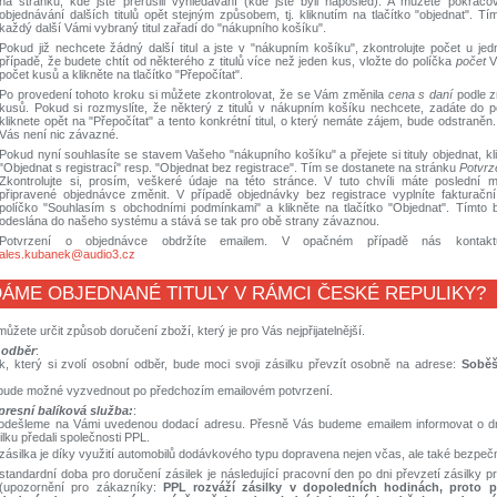
na stránku, kde jste přerušili vyhledávání (kde jste byli naposled). A můžete pokrač
objednávání dalších titulů opět stejným způsobem, tj. kliknutím na tlačítko "objednat". 
každý další Vámi vybraný titul zařadí do "nákupního košíku".
Pokud již nechcete žádný další titul a jste v "nákupním košíku", zkontrolujte počet u jedno
případě, že budete chtít od některého z titulů více než jeden kus, vložte do políčka
počet
V
počet kusů a klikněte na tlačítko "Přepočítat".
Po provedení tohoto kroku si můžete zkontrolovat, že se Vám změnila
cena s daní
podle 
kusů. Pokud si rozmyslíte, že některý z titulů v nákupním košíku nechcete, zadáte do 
kliknete opět na "Přepočítat" a tento konkrétní titul, o který nemáte zájem, bude odstraněn
Vás není nic závazné.
Pokud nyní souhlasíte se stavem Vašeho "nákupního košíku" a přejete si tituly objednat, kli
"Objednat s registrací" resp. "Objednat bez registrace". Tím se dostanete na stránku
Potvrz
Zkontrolujte si, prosím, veškeré údaje na této stránce. V tuto chvíli máte poslední 
připravené objednávce změnit. V případě objednávky bez registrace vyplníte fakturační
políčko "Souhlasím s obchodními podmínkami" a klikněte na tlačítko "Objednat". Tímto
odeslána do našeho systému a stává se tak pro obě strany závaznou.
Potvrzení o objednávce obdržíte emailem. V opačném případě nás kontaktu
ales.kubanek@audio3.cz
ÁME OBJEDNANÉ TITULY V RÁMCI ČESKÉ REPULIKY?
můžete určit způsob doručení zboží, který je pro Vás nejpřijatelnější.
 odběr
:
k, který si zvolí osobní odběr, bude moci svoji zásilku převzít osobně na adrese:
Soběš
 bude možné vyzvednout po předchozím emailovém potvrzení.
presní balíková služba:
:
 odešleme na Vámi uvedenou dodací adresu. Přesně Vás budeme emailem informovat o dn
ilku předali společnosti PPL.
zásilka je díky využití automobilů dodávkového typu dopravena nejen včas, ale také bezpeč
standardní doba pro doručení zásilek je následující pracovní den po dni převzetí zásilky
(upozornění pro zákazníky:
PPL rozváží zásilky v dopoledních hodinách, proto p