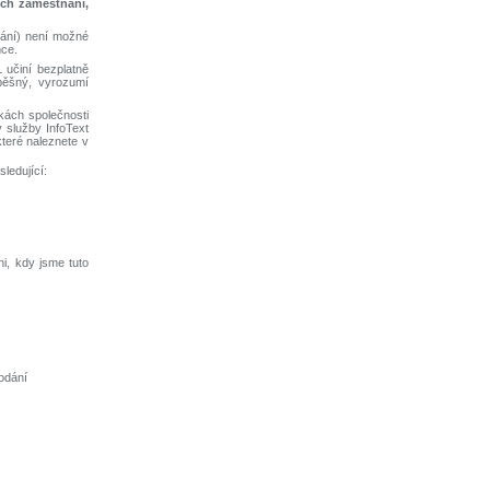
ých zaměstnání,
nání) není možné
mce.
 učiní bezplatně
pěšný, vyrozumí
kách společnosti
 služby InfoText
které naleznete v
ledující:
i, kdy jsme tuto
odání