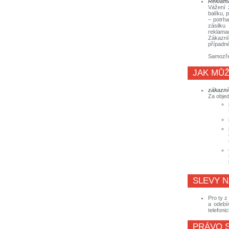
Reklama
Vážení 
balíku, 
– potrh
zásilku
reklama
Zákazní
případné
Samozře
JAK MŮŽ
zákazní
Za objed
SLEVY N
Pro ty z
a odebí
telefoni
PRÁVO 