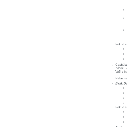
Pokud si
Česká 
Zásilku
Vaši zás
Nabízím
Balík D
Pokud si