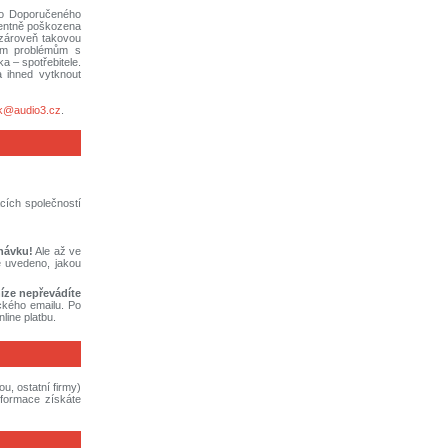
bo Doporučeného
identně poškozena
 zároveň takovou
ným problémům s
 – spotřebitele.
a ihned vytknout
k@audio3.cz
.
cích společností
dnávku!
Ale až ve
 uvedeno, jakou
íze nepřevádíte
ckého emailu. Po
line platbu.
u, ostatní firmy)
nformace získáte