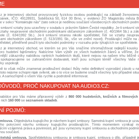
ME
cz je internetový obchod provozovaný fyzickou osobou podnikající na základě živnosten
bánek, IČO: 49128931, Soběšická 50, 614 00 Brno, v evidenci ŽO Magistrátu města Brn
e v sekci "Kontaktujte nás" (tato sekce je nedílnou součástí všeobecných obchodních podm
smluvní vztahy jsou uzavřeny v souladu s právním řádem České republiky. Je-li smluvní str
 vztahy neupravené obchodními podmínkami občanským zákoníkem (č. 40/1964 Sb.) a zá
itele (č. 634/1992 Sb.). Je-li smluvní stranou nikoliv spotřebitel, řídí se vztahy neupr
ami obchodním zákoníkem (č. 513/1991 Sb., vše ve znění novel). Prodávající může na 
třebitel, přiměřeně použít tyto obchodní podmínky v rozsahu práv týkajících se spotřebitele.
cz je internetový obchod, ve kterém se pro Vás snažíme shromažďovat nejlepší kousky
pro hudební fajnšmekry. Nabízíme Vám výběr ze všech hudebních žánrů a věříme, že 
čnější zákazníky nabídkou raritních hudebních titulů, které nejsou na našem trhu běžně 
spolupracujeme se zahraničními dodavateli, kteří jsou schopni téměř všechny Vaše 
ky uspokojit.
ně to však může znamenat prodloužení dodací lhůty nebo definitivní vyprodání zásob u na
toto nejsme schopni nijak ovlivnit, ale o to více se budeme snažit všechny tyto případné situ
. A samozřejmě o všem Vás rychle a podrobně informovat.
 DŮVODŮ, PROČ NAKUPOVAT NA AUDIO3.CZ:
nabídce pro Vás máme připravený výběr z
860 000 hudebních, knižních a filmových 
 nich
160 000
se
seznamem skladeb
.
NÍ POJMŮ:
smlouva.
Objednávka kupujícího je návrhem kupní smlouvy. Samotná kupní smlouva je uz
ho potvrzení návrhu smlouvy kupujícího prodávajícím. Tímto momentem vznikají m
jícím vzájemná práva a povinnosti, jež jsou vymezeny kupní smlouvou a obchodními podmín
ílnou součástí.
itelská smlouva.
Spotřebitelskou smlouvou je smlouva kupní, smlouva o dílo, případně j