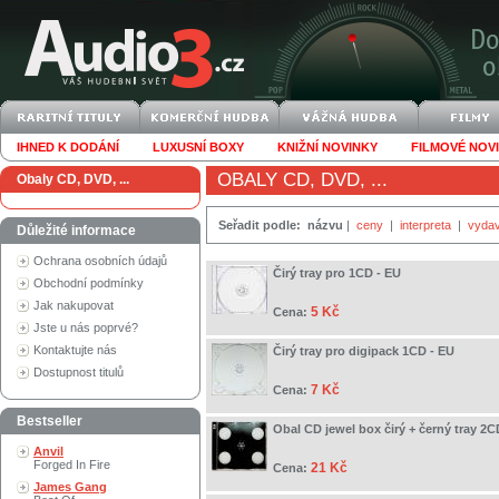
IHNED K DODÁNÍ
LUXUSNÍ BOXY
KNIŽNÍ NOVINKY
FILMOVÉ NOV
OBALY CD, DVD, ...
Obaly CD, DVD, ...
Seřadit podle:
názvu
|
ceny
|
interpreta
|
vydav
Důležité informace
Ochrana osobních údajů
Čirý tray pro 1CD - EU
Obchodní podmínky
Jak nakupovat
5 Kč
Cena:
Jste u nás poprvé?
Kontaktujte nás
Čirý tray pro digipack 1CD - EU
Dostupnost titulů
7 Kč
Cena:
Bestseller
Obal CD jewel box čirý + černý tray 2C
Anvil
Forged In Fire
21 Kč
Cena:
James Gang