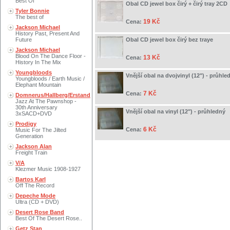
Best Of
Obal CD jewel box čirý + čirý tray 2CD
Tyler Bonnie
The best of
19 Kč
Cena:
Jackson Michael
History Past, Present And
Future
Obal CD jewel box čirý bez traye
Jackson Michael
Blood On The Dance Floor -
13 Kč
Cena:
History In The Mix
Youngbloods
Vnější obal na dvojvinyl (12") - průhle
Youngbloods / Earth Music /
Elephant Mountain
7 Kč
Cena:
Domnerus/Hallberg/Erstand
Jazz At The Pawnshop -
30th Anniversary
Vnější obal na vinyl (12") - průhledný
3xSACD+DVD
Prodigy
6 Kč
Cena:
Music For The Jilted
Generation
Jackson Alan
Freight Train
V/A
Klezmer Music 1908-1927
Bartos Karl
Off The Record
Depeche Mode
Ultra (CD + DVD)
Desert Rose Band
Best Of The Desert Rose..
Getz Stan