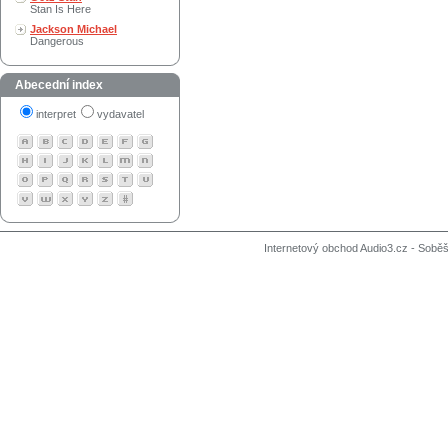
Stan Is Here
Jackson Michael
Dangerous
Abecední index
interpret
vydavatel
Internetový obchod Audio3.cz - Soběši