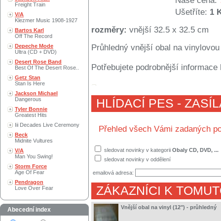
Naše cena:
Freight Train
Ušetříte:
1 
V/A
Klezmer Music 1908-1927
rozměry:
vnější 32.5 x 32.5 cm
Bartos Karl
Off The Record
Depeche Mode
Průhledný vnější obal na vinylovou
Ultra (CD + DVD)
Desert Rose Band
Potřebujete podrobnější informace 
Best Of The Desert Rose..
Getz Stan
Stan Is Here
Jackson Michael
Dangerous
HLÍDACÍ PES - ZASÍ
Tyler Bonnie
Greatest Hits
Iii Decades Live Ceremony
Přehled všech Vámi zadaných po
Beck
Midnite Vultures
sledovat novinky v kategorii
Obaly CD, DVD, ...
V/A
Man You Swing!
sledovat novinky v oddělení
Storm Force
Age Of Fear
emailová adresa:
Pendragon
ZÁKAZNÍCI K TOMUT
Love Over Fear
Vnější obal na vinyl (12") - průhledný
Abecední index