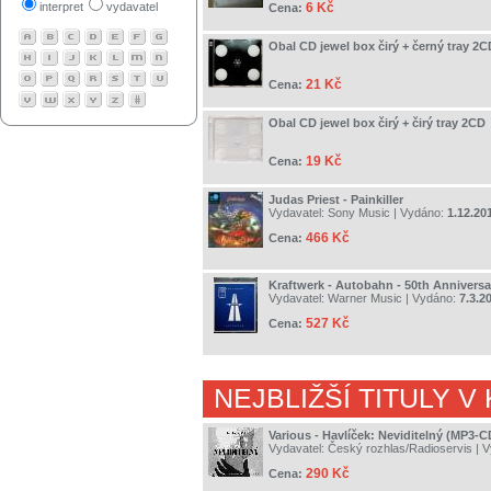
interpret
vydavatel
6 Kč
Cena:
Obal CD jewel box čirý + černý tray 2C
21 Kč
Cena:
Obal CD jewel box čirý + čirý tray 2CD
19 Kč
Cena:
Judas Priest - Painkiller
Vydavatel:
Sony Music
| Vydáno:
1.12.20
466 Kč
Cena:
Kraftwerk - Autobahn - 50th Anniversa
Vydavatel:
Warner Music
| Vydáno:
7.3.2
527 Kč
Cena:
NEJBLIŽŠÍ TITULY V
Various - Havlíček: Neviditelný (MP3-C
Vydavatel:
Český rozhlas/Radioservis
| 
290 Kč
Cena: