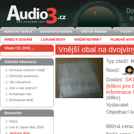
IHNED K DODÁNÍ
LUXUSNÍ BOXY
KNIŽNÍ NOVINKY
FILMOVÉ NOV
Vnější obal na dvojviny
Obaly CD, DVD, ...
Typ zboží:
Důležité informace
Nosič:
Ochrana osobních údajů
Obchodní podmínky
SK
Dodání:
Jak nakupovat
(klikni pro 
Jste u nás poprvé?
informace 
Kontaktujte nás
(68ks)
Dostupnost titulů
Vydavatel:
Objednací k
Bestseller
Satya
Běžná cena:
Live In Japan May 2000
Jackson Alan