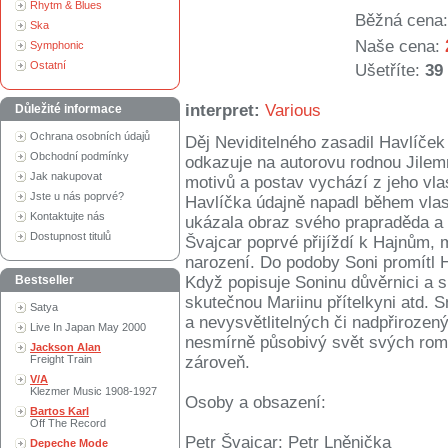
Rhytm & Blues
Běžná cena:
Ska
Naše cena:
Symphonic
Ostatní
Ušetříte:
39
interpret:
Various
Důležité informace
Ochrana osobních údajů
Děj Neviditelného zasadil Havlíček
Obchodní podmínky
odkazuje na autorovu rodnou Jilem
Jak nakupovat
motivů a postav vychází z jeho vla
Jste u nás poprvé?
Havlíčka údajně napadl během vla
Kontaktujte nás
ukázala obraz svého prapraděda a 
Dostupnost titulů
Švajcar poprvé přijíždí k Hajnům, 
narození. Do podoby Soni promítl 
Bestseller
Když popisuje Soninu důvěrnici a 
skutečnou Mariinu přítelkyni atd. S
Satya
a nevysvětlitelných či nadpřirozen
Live In Japan May 2000
nesmírně působivý svět svých rom
Jackson Alan
Freight Train
zároveň.
V/A
Klezmer Music 1908-1927
Osoby a obsazení:
Bartos Karl
Off The Record
Petr Švajcar: Petr Lněnička
Depeche Mode