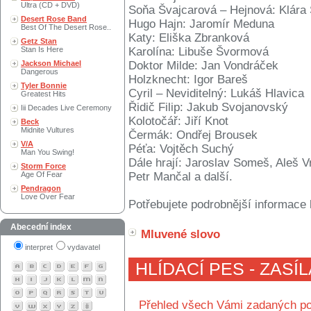
Ultra (CD + DVD)
Soňa Švajcarová – Hejnová: Klára
Desert Rose Band
Hugo Hajn: Jaromír Meduna
Best Of The Desert Rose..
Katy: Eliška Zbranková
Getz Stan
Stan Is Here
Karolína: Libuše Švormová
Jackson Michael
Doktor Milde: Jan Vondráček
Dangerous
Holzknecht: Igor Bareš
Tyler Bonnie
Cyril – Neviditelný: Lukáš Hlavica
Greatest Hits
Řidič Filip: Jakub Svojanovský
Iii Decades Live Ceremony
Kolotočář: Jiří Knot
Beck
Midnite Vultures
Čermák: Ondřej Brousek
V/A
Péťa: Vojtěch Suchý
Man You Swing!
Dále hrají: Jaroslav Someš, Aleš Vr
Storm Force
Age Of Fear
Petr Mančal a další.
Pendragon
Love Over Fear
Potřebujete podrobnější informace 
Abecední index
Mluvené slovo
interpret
vydavatel
HLÍDACÍ PES - ZASÍ
Přehled všech Vámi zadaných po