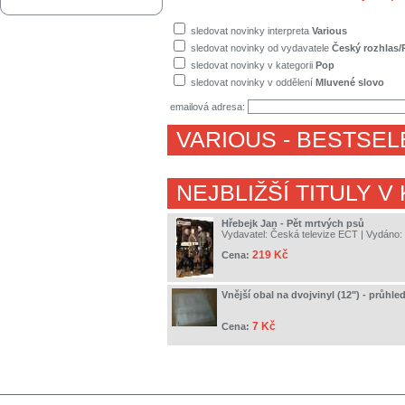
sledovat novinky interpreta
Various
sledovat novinky od vydavatele
Český rozhlas/
sledovat novinky v kategorii
Pop
sledovat novinky v oddělení
Mluvené slovo
emailová adresa:
VARIOUS
- BESTSEL
NEJBLIŽŠÍ TITULY V
Hřebejk Jan - Pět mrtvých psů
Vydavatel:
Česká televize ECT
| Vydáno:
219 Kč
Cena:
Vnější obal na dvojvinyl (12") - průhle
7 Kč
Cena: