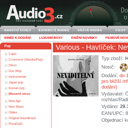
IHNED K DODÁNÍ
LUXUSNÍ BOXY
KNIŽNÍ NOVINKY
FILMOVÉ NOV
Various
- Havlíček: Ne
Pop
Cajun
Typ zboží:
Crossover (Klasika/Pop)
Disco
Nosič:
Doo Wop
Dodání:
do 1
Instrumental
pro bližší i
Japan pop
dodání)
Korean pop
Vydavatel:
Č
Mluvené slovo
rozhlas/Rad
New Age
Vydáno:
29.
New Wave
Oldies
EAN/UPC: 8
Original Soundtrack
Objednací k
Písničkáři