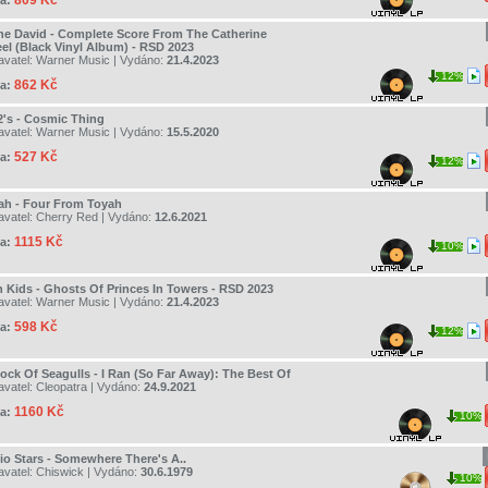
809 Kč
a:
ne David - Complete Score From The Catherine
el (Black Vinyl Album) - RSD 2023
avatel:
Warner Music
| Vydáno:
21.4.2023
12%
862 Kč
a:
2's - Cosmic Thing
avatel:
Warner Music
| Vydáno:
15.5.2020
527 Kč
a:
12%
ah - Four From Toyah
avatel:
Cherry Red
| Vydáno:
12.6.2021
1115 Kč
a:
10%
h Kids - Ghosts Of Princes In Towers - RSD 2023
avatel:
Warner Music
| Vydáno:
21.4.2023
598 Kč
a:
12%
lock Of Seagulls - I Ran (So Far Away): The Best Of
avatel:
Cleopatra
| Vydáno:
24.9.2021
1160 Kč
a:
10%
io Stars - Somewhere There's A..
avatel:
Chiswick
| Vydáno:
30.6.1979
10%