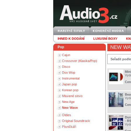
IHNED K DODÁNÍ
LUXUSNÍ BOXY
KN
NEW WA
Pop
Cajun
Seřadit podle
Crossover (Klasika/Pop)
Disco
Min
Doo Wop
Vyd
Instrumental
Cen
Japan pop
Korean pop
Bea
Mluvené slovo
Vyd
New Age
Cen
New Wave
Oldies
Dur
Original Soundtrack
- R
Vyd
Písničkáři