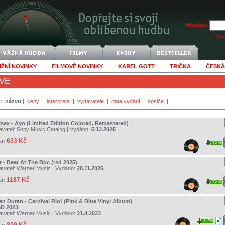
Hledání:
Rozš
IŽNÍ NOVINKY
FILMOVÉ NOVINKY
KAREL GOTT
TRIČKA
ČESKÁ
VE
:
názvu
|
ceny
|
interpreta
|
vydavatele
|
data vydání
|
nosiče
|
isex - Ayo (Limited Edition Colored, Remastered)
avatel:
Sony Music Catalog
| Vydáno:
5.12.2025
633 Kč
a:
12%
t - Beat At The Bbc (rsd 2025)
avatel:
Warner Music
| Vydáno:
28.11.2025
1187 Kč
a:
12%
an Duran - Carnival Rio! (Pink & Blue Vinyl Album)
SD 2023
avatel:
Warner Music
| Vydáno:
21.4.2023
12%