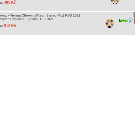
485 Kč
a:
ravox - Vienna (Steven Wilson Stereo Mix) RSD 2021
avatel:
Chrysalis
| Vydáno:
11.6.2021
10%
512 Kč
a: