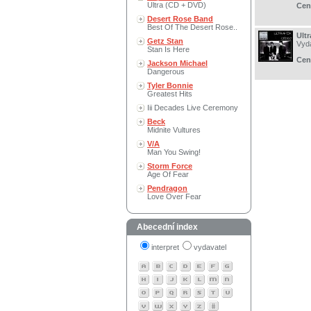
Ultra (CD + DVD)
Cen
Desert Rose Band
Best Of The Desert Rose..
Ult
Getz Stan
Vyd
Stan Is Here
Cen
Jackson Michael
Dangerous
Tyler Bonnie
Greatest Hits
Iii Decades Live Ceremony
Beck
Midnite Vultures
V/A
Man You Swing!
Storm Force
Age Of Fear
Pendragon
Love Over Fear
Abecední index
interpret
vydavatel