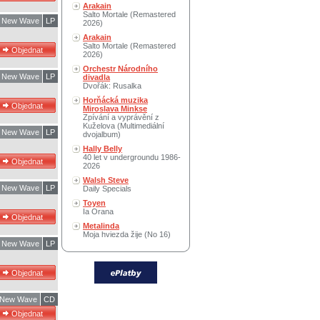
Arakain
Salto Mortale (Remastered
New Wave
LP
2026)
Arakain
Salto Mortale (Remastered
2026)
Orchestr Národního
New Wave
LP
divadla
Dvořák: Rusalka
Horňácká muzika
Miroslava Minkse
Zpívání a vyprávění z
Kuželova (Multimediální
New Wave
LP
dvojalbum)
Hally Belly
40 let v undergroundu 1986-
2026
Walsh Steve
New Wave
LP
Daily Specials
Toyen
Ia Orana
Metalinda
Moja hviezda žije (No 16)
New Wave
LP
New Wave
CD