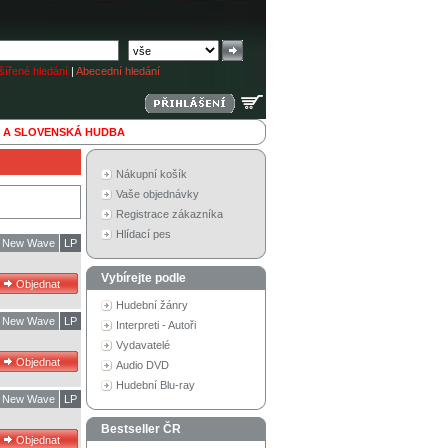
ířené hledání
|
Abecední hledání
 A SLOVENSKÁ HUDBA
Nákupní košík
Vaše objednávky
Registrace zákazníka
Hlídací pes
New Wave
LP
Vybírejte podle
Hudební žánry
New Wave
LP
Interpreti - Autoři
Vydavatelé
Audio DVD
Hudební Blu-ray
New Wave
LP
Bestseller ČR