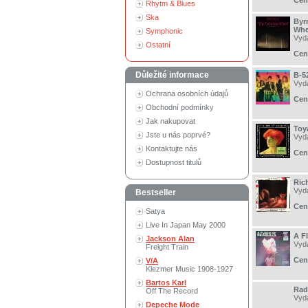
Cen
Rhytm & Blues
Ska
Byr
Whe
Symphonic
Vyd
Ostatní
Cen
Důležité informace
B-5
Vyd
Ochrana osobních údajů
Cen
Obchodní podmínky
Jak nakupovat
Toy
Jste u nás poprvé?
Vyd
Kontaktujte nás
Cen
Dostupnost titulů
Ric
Vyd
Bestseller
Cen
Satya
Live In Japan May 2000
A F
Jackson Alan
Vyd
Freight Train
Cen
V/A
Klezmer Music 1908-1927
Bartos Karl
Rad
Off The Record
Vyd
Depeche Mode