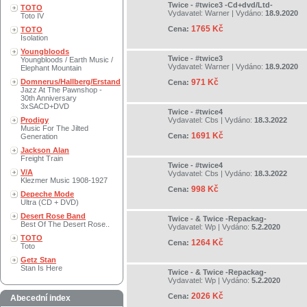
Twice - #twice3 -Cd+dvd/Ltd-
TOTO
Vydavatel:
Warner
| Vydáno:
18.9.2020
Toto IV
1765 Kč
Cena:
TOTO
Isolation
Youngbloods
Twice - #twice3
Youngbloods / Earth Music /
Vydavatel:
Warner
| Vydáno:
18.9.2020
Elephant Mountain
Domnerus/Hallberg/Erstand
971 Kč
Cena:
Jazz At The Pawnshop -
30th Anniversary
3xSACD+DVD
Twice - #twice4
Prodigy
Vydavatel:
Cbs
| Vydáno:
18.3.2022
Music For The Jilted
1691 Kč
Cena:
Generation
Jackson Alan
Freight Train
Twice - #twice4
V/A
Vydavatel:
Cbs
| Vydáno:
18.3.2022
Klezmer Music 1908-1927
998 Kč
Cena:
Depeche Mode
Ultra (CD + DVD)
Desert Rose Band
Twice - & Twice -Repackag-
Best Of The Desert Rose..
Vydavatel:
Wp
| Vydáno:
5.2.2020
TOTO
1264 Kč
Cena:
Toto
Getz Stan
Stan Is Here
Twice - & Twice -Repackag-
Vydavatel:
Wp
| Vydáno:
5.2.2020
2026 Kč
Cena:
Abecední index