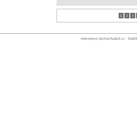
1
2
3
Internetový obchod Audio3.cz - Soběši