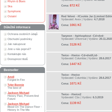
Rhytm & Blues
872 Kč
Cena:
Ska
Symphonic
Ostatní
Red Velvet - #Cookie Jar (Limited Edit
Vydavatel:
Avex
| Vydáno:
4.7.2018
1061 Kč
Cena:
Důležité informace
Ochrana osobních údajů
Taeyeon - #girlsspkout -Cd+dvd-
Vydavatel:
Universal
| Vydáno:
20.11.202
Obchodní podmínky
Jak nakupovat
3126 Kč
Cena:
Jste u nás poprvé?
Kontaktujte nás
Twice - #twice -Cd+dvd/Ltd-
Vydavatel:
Columbia
| Vydáno:
28.6.2017
Dostupnost titulů
1447 Kč
Cena:
Bestseller
Twice - #twice
Anvil
Vydavatel:
Columbia
| Vydáno:
28.6.2017
Forged In Fire
1071 Kč
Cena:
Tyler Bonnie
The best of
Jackson Michael
Twice - #twice2
History Past, Present And
Vydavatel:
Cbs
| Vydáno:
6.3.2019
Future
1139 Kč
Cena:
Jackson Michael
Blood On The Dance Floor -
History In The Mix