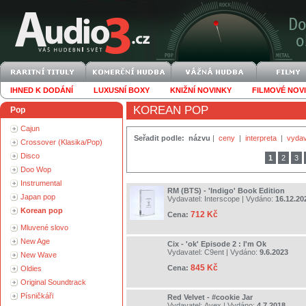
IHNED K DODÁNÍ
LUXUSNÍ BOXY
KNIŽNÍ NOVINKY
FILMOVÉ NOV
KOREAN POP
Pop
Cajun
Seřadit podle:
názvu
|
ceny
|
interpreta
|
vydav
Crossover (Klasika/Pop)
Disco
1
2
3
Doo Wop
Instrumental
RM (BTS) - 'Indigo' Book Edition
Japan pop
Vydavatel:
Interscope
| Vydáno:
16.12.20
Korean pop
712 Kč
Cena:
Mluvené slovo
New Age
Cix - 'ok' Episode 2 : I'm Ok
Vydavatel:
C9ent
| Vydáno:
9.6.2023
New Wave
845 Kč
Cena:
Oldies
Original Soundtrack
Písničkáři
Red Velvet - #cookie Jar
Vydavatel:
Avex
| Vydáno:
4.7.2018