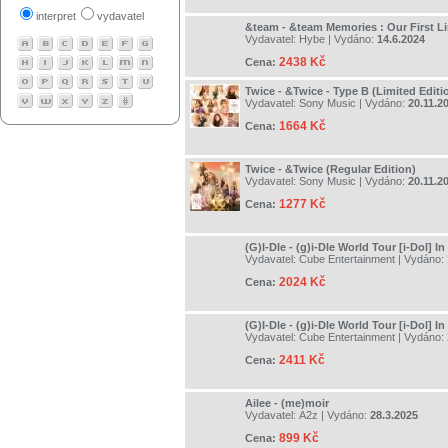
interpret
vydavatel
&team - &team Memories : Our First L
Vydavatel:
Hybe
| Vydáno:
14.6.2024
2438 Kč
Cena:
Twice - &Twice - Type B (Limited Edi
Vydavatel:
Sony Music
| Vydáno:
20.11.2
1664 Kč
Cena:
Twice - &Twice (Regular Edition)
Vydavatel:
Sony Music
| Vydáno:
20.11.2
1277 Kč
Cena:
(G)I-Dle - (g)i-Dle World Tour [i-Dol] I
Vydavatel:
Cube Entertainment
| Vydáno:
2024 Kč
Cena:
(G)I-Dle - (g)i-Dle World Tour [i-Dol] I
Vydavatel:
Cube Entertainment
| Vydáno:
2411 Kč
Cena:
Ailee - (me)moir
Vydavatel:
A2z
| Vydáno:
28.3.2025
899 Kč
Cena: