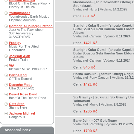
Moshimoss - [shinizokonatta Otoko] O
Blood On The Dance Floor -
Soundtrack
History In The Mix
Vydavatel:
Ncrui
| Vydáno:
14.2.2025
Youngbloods
881 Kč
Cena:
Youngbloods / Earth Music /
Elephant Mountain
Starlight Kuku Gumi - [shoujo Kageki 
Domnerus/Hallberg/Erstand
Butai Souzou Geki Haruka Naru Eldor
Jazz At The Pawnshop -
Album
30th Anniversary
Vydavatel:
Canyon
| Vydáno:
8.11.2024
3xSACD+DVD
Prodigy
1421 Kč
Cena:
Music For The Jilted
Starlight Kuku Gumi - [shoujo Kageki 
Generation
Butai Souzou Geki Haruka Naru Eldor
Jackson Alan
Album
Freight Train
Vydavatel:
Canyon
| Vydáno:
8.11.2024
V/A
845 Kč
Cena:
Klezmer Music 1908-1927
Horita Daisuke - [sorairo Utility] Orig
Bartos Karl
Vydavatel:
Pony Canyon
| Vydáno:
26.3.
Off The Record
1421 Kč
Cena:
Depeche Mode
Ultra (CD + DVD)
Desert Rose Band
Six Gravity - [tsukiuta.] Six Gravity Un
Best Of The Desert Rose..
Yoimatsuri
Getz Stan
Vydavatel:
Movic
| Vydáno:
2.8.2025
Stan Is Here
1205 Kč
Cena:
Jackson Michael
Dangerous
Barry John - 007 Goldfinger
Vydavatel:
Rambling
| Vydáno:
19.2.2025
Abecední index
1790 Kč
Cena: