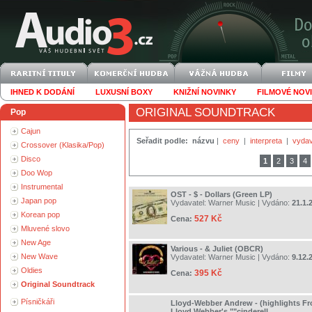
IHNED K DODÁNÍ
LUXUSNÍ BOXY
KNIŽNÍ NOVINKY
FILMOVÉ NOV
ORIGINAL SOUNDTRACK
Pop
Cajun
Seřadit podle:
názvu
|
ceny
|
interpreta
|
vydav
Crossover (Klasika/Pop)
Disco
1
2
3
4
Doo Wop
Instrumental
OST - $ - Dollars (Green LP)
Japan pop
Vydavatel:
Warner Music
| Vydáno:
21.1.
Korean pop
527 Kč
Cena:
Mluvené slovo
New Age
Various - & Juliet (OBCR)
New Wave
Vydavatel:
Warner Music
| Vydáno:
9.12.
Oldies
395 Kč
Cena:
Original Soundtrack
Písničkáři
Lloyd-Webber Andrew - (highlights F
Lloyd Webber's ""cinderell