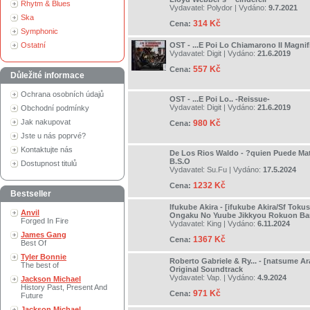
Rhytm & Blues
Vydavatel:
Polydor
| Vydáno:
9.7.2021
Ska
314 Kč
Cena:
Symphonic
Ostatní
OST - ...E Poi Lo Chiamarono Il Magnif
Vydavatel:
Digit
| Vydáno:
21.6.2019
557 Kč
Cena:
Důležité informace
Ochrana osobních údajů
OST - ...E Poi Lo.. -Reissue-
Vydavatel:
Digit
| Vydáno:
21.6.2019
Obchodní podmínky
Jak nakupovat
980 Kč
Cena:
Jste u nás poprvé?
Kontaktujte nás
De Los Rios Waldo - ?quien Puede Ma
B.S.O
Dostupnost titulů
Vydavatel:
Su.Fu
| Vydáno:
17.5.2024
1232 Kč
Cena:
Bestseller
Ifukube Akira - [ifukube Akira/Sf Toku
Anvil
Ongaku No Yuube Jikkyou Rokuon Ba
Forged In Fire
Vydavatel:
King
| Vydáno:
6.11.2024
James Gang
1367 Kč
Cena:
Best Of
Tyler Bonnie
Roberto Gabriele & Ry... - [natsume A
The best of
Original Soundtrack
Vydavatel:
Vap.
| Vydáno:
4.9.2024
Jackson Michael
History Past, Present And
971 Kč
Cena:
Future
Jackson Michael