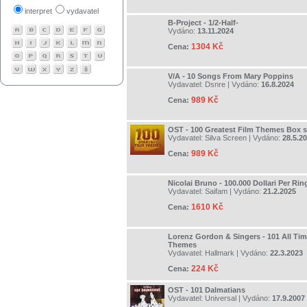
interpret
vydavatel
B-Project - 1/2-Half-
Vydáno:
13.11.2024
1304 Kč
Cena:
V/A - 10 Songs From Mary Poppins
Vydavatel:
Dsnre
| Vydáno:
16.8.2024
989 Kč
Cena:
OST - 100 Greatest Film Themes Box s
Vydavatel:
Silva Screen
| Vydáno:
28.5.2
989 Kč
Cena:
Nicolai Bruno - 100.000 Dollari Per Rin
Vydavatel:
Saifam
| Vydáno:
21.2.2025
1610 Kč
Cena:
Lorenz Gordon & Singers - 101 All Tim
Themes
Vydavatel:
Hallmark
| Vydáno:
22.3.2023
224 Kč
Cena:
OST - 101 Dalmatians
Vydavatel:
Universal
| Vydáno:
17.9.2007