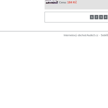
184 Kč
Cena:
1
2
3
4
Internetový obchod Audio3.cz - Soběši