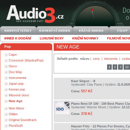
IHNED K DODÁNÍ
LUXUSNÍ BOXY
KNIŽNÍ NOVINKY
FILMOVÉ NOV
NEW AGE
Pop
Cajun
Seřadit podle:
názvu
|
ceny
|
interpreta
|
vydav
Crossover (Klasika/Pop)
Disco
1
2
3
10
Doo Wop
Instrumental
Kaur Sirgun - -8
Japan pop
Vydavatel:
Clay Paste
| Vydáno:
11.9.202
Korean pop
557 Kč
Cena:
Mluvené slovo
New Age
Piano Best Of 100 - 100 Best Piano Cla
Vydavatel:
Warner Music
| Vydáno:
12.12
New Wave
378 Kč
Cena:
Oldies
Original Soundtrack
Písničkáři
Hauser Fritz - 12 Pieces For Drums, C
Vydavatel:
Celestial Harmonies
| Vydáno: