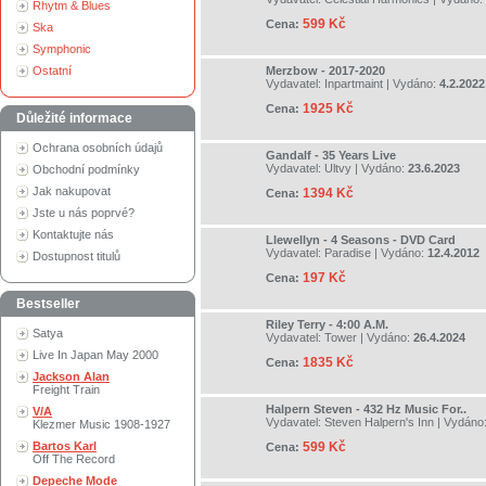
Rhytm & Blues
599 Kč
Cena:
Ska
Symphonic
Ostatní
Merzbow - 2017-2020
Vydavatel:
Inpartmaint
| Vydáno:
4.2.2022
1925 Kč
Cena:
Důležité informace
Ochrana osobních údajů
Gandalf - 35 Years Live
Vydavatel:
Ultvy
| Vydáno:
23.6.2023
Obchodní podmínky
Jak nakupovat
1394 Kč
Cena:
Jste u nás poprvé?
Kontaktujte nás
Llewellyn - 4 Seasons - DVD Card
Vydavatel:
Paradise
| Vydáno:
12.4.2012
Dostupnost titulů
197 Kč
Cena:
Bestseller
Riley Terry - 4:00 A.M.
Satya
Vydavatel:
Tower
| Vydáno:
26.4.2024
Live In Japan May 2000
1835 Kč
Cena:
Jackson Alan
Freight Train
Halpern Steven - 432 Hz Music For..
V/A
Vydavatel:
Steven Halpern's Inn
| Vydáno
Klezmer Music 1908-1927
Bartos Karl
599 Kč
Cena:
Off The Record
Depeche Mode