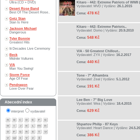
Ultra (CD + DVD)
Kitaro - 442: Extreme Patriots of WWII
Vydavatel:
MVD
| Vydáno:
26.1.2015
Desert Rose Band
Best Of The Desert Rose..
478 Kč
Cena:
Getz Stan
Stan Is Here
Kitaro - 442: Extreme Patriots..
Jackson Michael
Vydavatel:
Domo
| Vydáno:
20.9.2010
Dangerous
548 Kč
Cena:
Tyler Bonnie
Greatest Hits
Iii Decades Live Ceremony
V/A - 50 Greatest Chillout..
Beck
Vydavatel:
ZYX
| Vydáno:
16.2.2017
Midnite Vultures
440 Kč
Cena:
V/A
Man You Swing!
Storm Force
Tone - 7" Alhambra
Age Of Fear
Vydavatel:
Zeal
| Vydáno:
5.1.2012
Pendragon
191 Kč
Cena:
Love Over Fear
Lee Ben - 7" Big Love
Abecední index
Vydavatel:
Wea
| Vydáno:
18.4.2015
629 Kč
Cena:
interpret
vydavatel
Shpartov Philip - 87 Keys
Vydavatel:
Heart Dance
| Vydáno:
24.5.2
386 Kč
Cena: