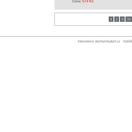
574 Kč
Cena:
1
2
3
10
Internetový obchod Audio3.cz - Soběši