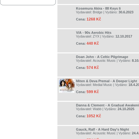
Kosemura Akira - 88 Keys Ii
Vydavatel:
Bridge
| Vydáno:
30.6.2023
1268 Kč
Cena:
V/A - 90s Aerobic Hits
Vydavatel:
ZYX
| Vydáno:
12.10.2017
440 Kč
Cena:
Doan John - A Celtic Pilgrimage
Vydavatel:
Acoustic Music
| Vydáno:
8.10
574 Kč
Cena:
Miten & Deva Premal - A Deeper Light
Vydavatel:
Medial Music
| Vydáno:
18.4.2
599 Kč
Cena:
Danna & Clement - A Gradual Awaken
Vydavatel:
Wabb
| Vydáno:
24.10.2025
1052 Kč
Cena:
Gauck, Ralf - A Hard Day's Night
Vydavatel:
Acoustic Music
| Vydáno:
24.4