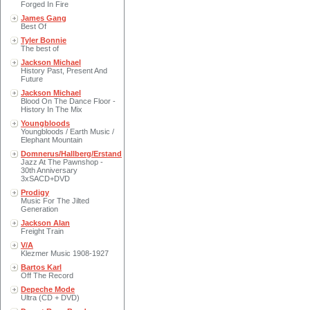
Forged In Fire
James Gang
Best Of
Tyler Bonnie
The best of
Jackson Michael
History Past, Present And
Future
Jackson Michael
Blood On The Dance Floor -
History In The Mix
Youngbloods
Youngbloods / Earth Music /
Elephant Mountain
Domnerus/Hallberg/Erstand
Jazz At The Pawnshop -
30th Anniversary
3xSACD+DVD
Prodigy
Music For The Jilted
Generation
Jackson Alan
Freight Train
V/A
Klezmer Music 1908-1927
Bartos Karl
Off The Record
Depeche Mode
Ultra (CD + DVD)