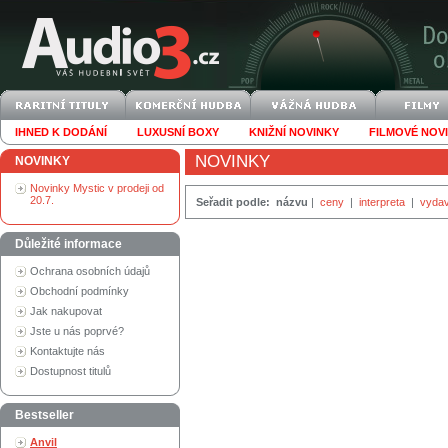
IHNED K DODÁNÍ
LUXUSNÍ BOXY
KNIŽNÍ NOVINKY
FILMOVÉ NOV
NOVINKY
NOVINKY
Novinky Mystic v prodeji od
20.7.
Seřadit podle:
názvu
|
ceny
|
interpreta
|
vydav
Důležité informace
Ochrana osobních údajů
Obchodní podmínky
Jak nakupovat
Jste u nás poprvé?
Kontaktujte nás
Dostupnost titulů
Bestseller
Anvil