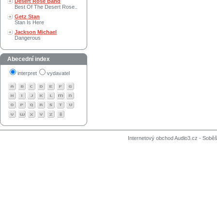
Desert Rose Band
Best Of The Desert Rose..
Getz Stan
Stan Is Here
Jackson Michael
Dangerous
Abecední index
interpret
vydavatel
Internetový obchod Audio3.cz - Soběši