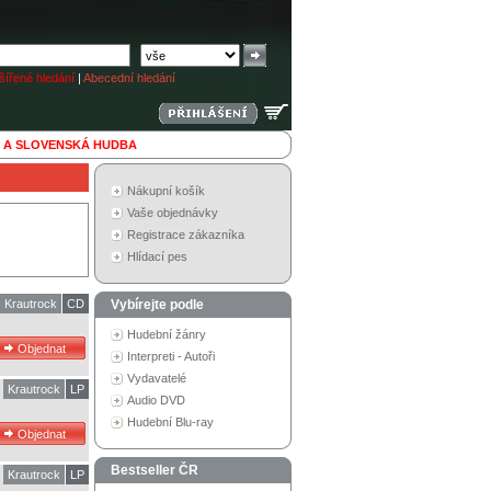
ířené hledání
|
Abecední hledání
 A SLOVENSKÁ HUDBA
Nákupní košík
Vaše objednávky
Registrace zákazníka
Hlídací pes
Krautrock
CD
Vybírejte podle
Hudební žánry
Interpreti - Autoři
Vydavatelé
Krautrock
LP
Audio DVD
Hudební Blu-ray
Bestseller ČR
Krautrock
LP