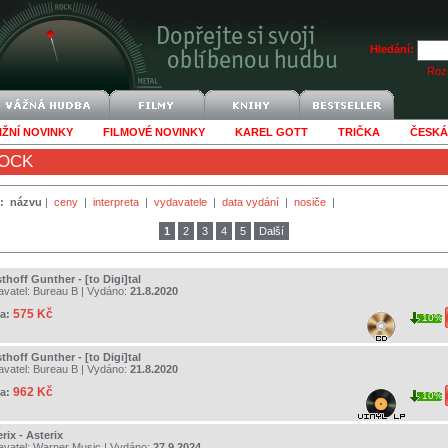
Hledání:
Rozš
IŽNÍ NOVINKY
FILMOVÉ NOVINKY
KAREL GOTT
TRIČKA
ČESKÁ
OCK
:
názvu
|
ceny
|
interpreta
|
vydavatele
|
data vydání
|
nosiče
|
1
2
3
4
5
Další
hoff Gunther - [to Digi]tal
avatel:
Bureau B
| Vydáno:
21.8.2020
575 Kč
a:
10%
hoff Gunther - [to Digi]tal
avatel:
Bureau B
| Vydáno:
21.8.2020
962 Kč
a:
10%
rix - Asterix
avatel:
Warner Music
| Vydáno:
27.9.2024