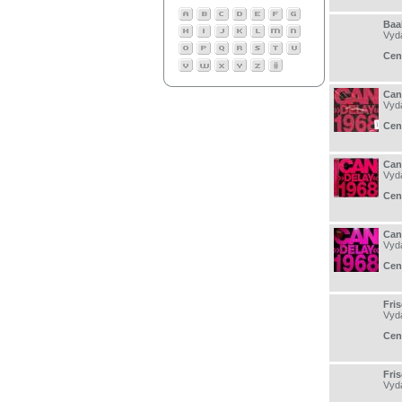
Baal
Vyd
Cen
Can
Vyd
Cen
Can
Vyd
Cen
Can
Vyd
Cen
Fris
Vyd
Cen
Fris
Vyd