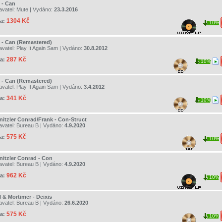
 - Can
avatel:
Mute
| Vydáno:
23.3.2016
1304 Kč
a:
10%
 - Can (Remastered)
avatel:
Play It Again Sam
| Vydáno:
30.8.2012
287 Kč
a:
10%
 - Can (Remastered)
avatel:
Play It Again Sam
| Vydáno:
3.4.2012
341 Kč
a:
10%
nitzler Conrad/Frank - Con-Struct
avatel:
Bureau B
| Vydáno:
4.9.2020
575 Kč
a:
10%
nitzler Conrad - Con
avatel:
Bureau B
| Vydáno:
4.9.2020
962 Kč
a:
10%
 & Mortimer - Deixis
avatel:
Bureau B
| Vydáno:
26.6.2020
575 Kč
a:
10%