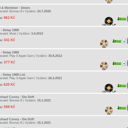
 & Mortimer - Deixis
avatel:
Bureau B
| Vydáno:
24.7.2020
962 Kč
a:
10%
 - Delay 1968
avatel:
Mute
| Vydáno:
3.4.2012
341 Kč
a:
10%
 - Delay 1968
avatel:
Play It Again Sam
| Vydáno:
30.8.2012
377 Kč
a:
10%
 - Delay 1968 Ltd.
avatel:
Play It Again Sam
| Vydáno:
26.2.2021
620 Kč
a:
10%
chauf Conny - Die Drift
avatel:
Bureau B
| Vydáno:
15.1.2021
599 Kč
a:
10%
chauf Conny - Die Drift
avatel:
Bureau B
| Vydáno:
15.1.2021