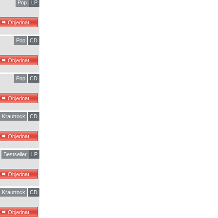
Pop
LP
Pop
CD
Pop
CD
Krautrock
CD
Bestseller
LP
Krautrock
CD