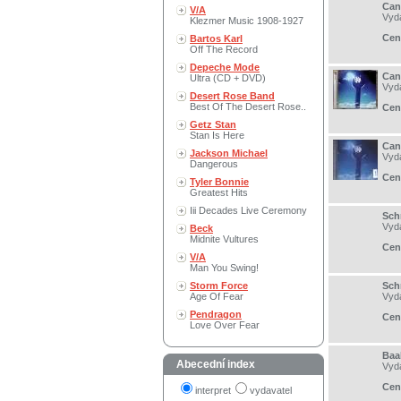
Can
V/A
Vyd
Klezmer Music 1908-1927
Cen
Bartos Karl
Off The Record
Depeche Mode
Can
Ultra (CD + DVD)
Vyd
Desert Rose Band
Best Of The Desert Rose..
Cen
Getz Stan
Stan Is Here
Can
Jackson Michael
Vyd
Dangerous
Cen
Tyler Bonnie
Greatest Hits
Iii Decades Live Ceremony
Sch
Vyd
Beck
Midnite Vultures
Cen
V/A
Man You Swing!
Storm Force
Sch
Age Of Fear
Vyd
Pendragon
Cen
Love Over Fear
Baal
Abecední index
Vyd
Cen
interpret
vydavatel