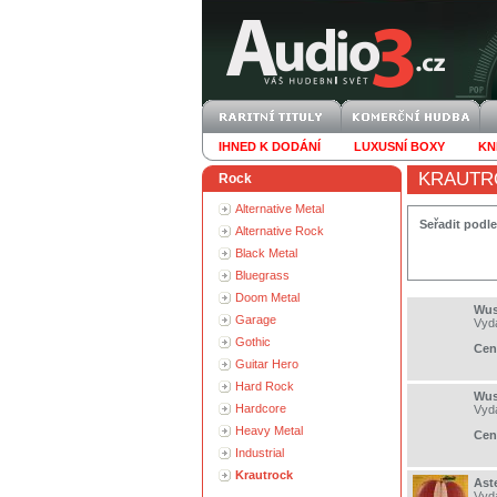
IHNED K DODÁNÍ
LUXUSNÍ BOXY
KN
KRAUTR
Rock
Alternative Metal
Seřadit podle
Alternative Rock
Black Metal
Bluegrass
Doom Metal
Wust
Garage
Vyd
Gothic
Cen
Guitar Hero
Hard Rock
Wust
Hardcore
Vyd
Heavy Metal
Cen
Industrial
Krautrock
Aste
Vyd