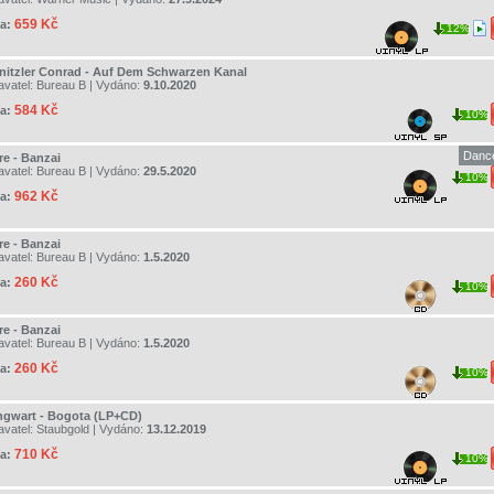
659 Kč
a:
12%
nitzler Conrad - Auf Dem Schwarzen Kanal
avatel:
Bureau B
| Vydáno:
9.10.2020
584 Kč
a:
10%
Dance
re - Banzai
avatel:
Bureau B
| Vydáno:
29.5.2020
10%
962 Kč
a:
re - Banzai
avatel:
Bureau B
| Vydáno:
1.5.2020
260 Kč
a:
10%
re - Banzai
avatel:
Bureau B
| Vydáno:
1.5.2020
260 Kč
a:
10%
ngwart - Bogota (LP+CD)
avatel:
Staubgold
| Vydáno:
13.12.2019
710 Kč
a:
10%