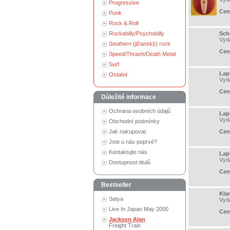
Progressive
Cen
Punk
Rock & Roll
Rockabilly/Psychobilly
Sch
Vyd
Southern (jižanský) rock
Cen
Speed/Thrash/Death Metal
Surf
Lap
Ostatní
Vyd
Cen
Důležité informace
Ochrana osobních údajů
Lap
Vyd
Obchodní podmínky
Jak nakupovat
Cen
Jste u nás poprvé?
Kontaktujte nás
Lap
Vyd
Dostupnost titulů
Cen
Bestseller
Kla
Satya
Vyd
Live In Japan May 2000
Cen
Jackson Alan
Freight Train