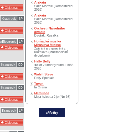
Arakain
Salto Mortale (Remastered
2026)
Arakain
Krautrock
SP
Salto Mortale (Remastered
2026)
Orchestr Národního
divadla
Dvořák: Rusalka
Horňácká muzika
/Electronic
LP
Miroslava Minkse
Zpívání a vyprávění z
Kuželova (Multimediální
dvojalbum)
Hally Belly
Krautrock
CD
40 let v undergroundu 1986-
2026
Walsh Steve
Daily Specials
Toyen
Ia Orana
Krautrock
CD
Metalinda
Moja hviezda žije (No 16)
Krautrock
LP