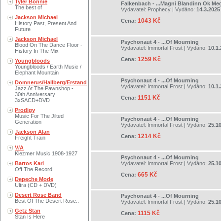
Tyler Bonnie
Falkenbach - ...Magni Blandinn Ok Megin
The best of
Vydavatel:
Prophecy
| Vydáno:
14.3.2025
Jackson Michael
1043 Kč
Cena:
History Past, Present And
Future
Jackson Michael
Psychonaut 4 - ...Of Mourning
Blood On The Dance Floor -
Vydavatel:
Immortal Frost
| Vydáno:
10.1
History In The Mix
1259 Kč
Cena:
Youngbloods
Youngbloods / Earth Music /
Elephant Mountain
Psychonaut 4 - ...Of Mourning
Domnerus/Hallberg/Erstand
Vydavatel:
Immortal Frost
| Vydáno:
10.1
Jazz At The Pawnshop -
30th Anniversary
1151 Kč
Cena:
3xSACD+DVD
Prodigy
Music For The Jilted
Psychonaut 4 - ...Of Mourning
Generation
Vydavatel:
Immortal Frost
| Vydáno:
25.1
Jackson Alan
1214 Kč
Cena:
Freight Train
V/A
Klezmer Music 1908-1927
Psychonaut 4 - ...Of Mourning
Bartos Karl
Vydavatel:
Immortal Frost
| Vydáno:
25.1
Off The Record
665 Kč
Cena:
Depeche Mode
Ultra (CD + DVD)
Desert Rose Band
Psychonaut 4 - ...Of Mourning
Best Of The Desert Rose..
Vydavatel:
Immortal Frost
| Vydáno:
25.1
Getz Stan
1115 Kč
Cena:
Stan Is Here