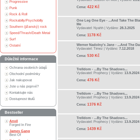
Progressive
422 Kč
Cena:
Punk
Rock & Roll
Rockabilly/Psychobilly
One Leg One Eye - ...And Take The Bl
Me
Southern (jižanský) rock
Vydavatel:
Nyahh
| Vydáno:
28.3.2025
Speed/Thrash/Death Metal
1178 Kč
Cena:
Surf
Werner Nadolny's Jane - ...And The Da
Ostatní
Vydavatel:
Timez
| Vydáno:
7.12.2018
530 Kč
Cena:
Důležité informace
Ochrana osobních údajů
Trelldom - ...By The Shadows...
Vydavatel:
Prophecy
| Vydáno:
13.9.2024
Obchodní podmínky
476 Kč
Jak nakupovat
Cena:
Jste u nás poprvé?
Kontaktujte nás
Trelldom - ...By The Shadows...
Vydavatel:
Prophecy
| Vydáno:
13.9.2024
Dostupnost titulů
1376 Kč
Cena:
Bestseller
Trelldom - ...By The Shadows...
Anvil
Vydavatel:
Prophecy
| Vydáno:
13.9.2024
Forged In Fire
1439 Kč
Cena:
James Gang
Best Of