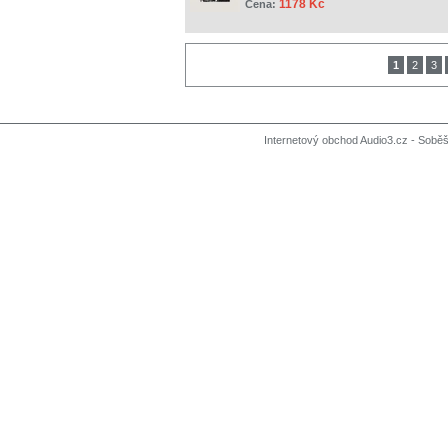
1178 Kč
Cena:
1
2
3
Internetový obchod Audio3.cz - Soběši