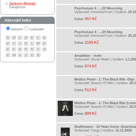
Jackson Michael
Dangerous
Psychonaut 4 - ...Of Mourning
Vydavatel:
Immortal Frost
| Vydáno:
25.1
557 Kč
Cena:
Abecední index
interpret
vydavatel
Psychonaut 4 - ...Of Mourning
Vydavatel:
Immortal Frost
| Vydáno:
25.1
2195 Kč
Cena:
Amalekim - :hvhi
Vydavatel:
Sevan Mater
| Vydáno:
1.1.20
674 Kč
Cena:
Medico Peste - 1: The Black Bile -Digi-
Vydavatel:
Season Of Mist
| Vydáno:
20.3
512 Kč
Cena:
Medico Peste - 1: The Black Bile (Limite
Vydavatel:
Season Of Mist
| Vydáno:
20.3
899 Kč
Cena:
Deafheaven - 10 Years Gone -Downloa
Vydavatel:
Cargo
| Vydáno:
11.12.2020