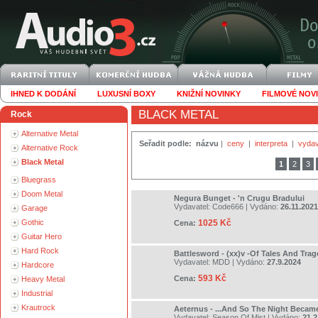
IHNED K DODÁNÍ
LUXUSNÍ BOXY
KNIŽNÍ NOVINKY
FILMOVÉ NOV
BLACK METAL
Rock
Alternative Metal
Seřadit podle:
názvu
|
ceny
|
interpreta
|
vydav
Alternative Rock
Black Metal
1
2
3
Bluegrass
Doom Metal
Negura Bunget - 'n Crugu Bradului
Vydavatel:
Code666
| Vydáno:
26.11.2021
Garage
Gothic
1025 Kč
Cena:
Guitar Hero
Hard Rock
Battlesword - (xx)v -Of Tales And Trag
Vydavatel:
MDD
| Vydáno:
27.9.2024
Hardcore
593 Kč
Cena:
Heavy Metal
Industrial
Krautrock
Aeternus - ...And So The Night Became
Vydavatel:
Season Of Mist
| Vydáno:
21.2