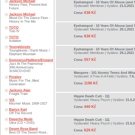
Jackson Michael
Eyehategod - 10 Years Of Abuse (and S
History Past, Present And
Vydavatel:
Membran
| Vydáno:
21.5.2021
Future
638 Kč
Cena:
Jackson Michael
Blood On The Dance Floor -
History In The Mix
Eyehategod - 10 Years Of Abuse (and S
TOTO
Vydavatel:
Membran
| Vydáno:
29.1.2021
Toto IV
638 Kč
Cena:
TOTO
Isolation
Youngbloods
Eyehategod - 10 Years Of Abuse (and S
Youngbloods / Earth Music /
Vydavatel:
Membran
| Vydáno:
29.1.2021
Elephant Mountain
557 Kč
Cena:
Domnerus/Hallberg/Erstand
Jazz At The Pawnshop -
30th Anniversary
3xSACD+DVD
Mangene - 101 Atomic Terms And Wha
Vydavatel:
A Tree In A Field
| Vydáno:
7.6
Prodigy
Music For The Jilted
1196 Kč
Cena:
Generation
Jackson Alan
Freight Train
Hippie Death Cult - 111
V/A
Vydavatel:
Heavy Psych
| Vydáno:
21.5.
Klezmer Music 1908-1927
440 Kč
Cena:
Bartos Karl
Off The Record
Depeche Mode
Hippie Death Cult - 111
Ultra (CD + DVD)
Vydavatel:
Heavy Psych
| Vydáno:
21.5.
Desert Rose Band
629 Kč
Cena:
Best Of The Desert Rose..