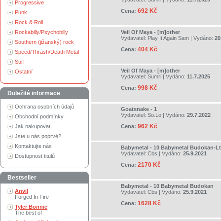
Progressive
692 Kč
Cena:
Punk
Rock & Roll
Rockabilly/Psychobilly
Veil Of Maya - [m]other
Vydavatel:
Play It Again Sam
| Vydáno:
20
Southern (jižanský) rock
404 Kč
Cena:
Speed/Thrash/Death Metal
Surf
Veil Of Maya - [m]other
Ostatní
Vydavatel:
Sumri
| Vydáno:
11.7.2025
998 Kč
Cena:
Důležité informace
Ochrana osobních údajů
Goatsnake - 1
Vydavatel:
So.Lo
| Vydáno:
29.7.2022
Obchodní podmínky
962 Kč
Jak nakupovat
Cena:
Jste u nás poprvé?
Kontaktujte nás
Babymetal - 10 Babymetal Budokan-Lt
Vydavatel:
Cbs
| Vydáno:
25.9.2021
Dostupnost titulů
2170 Kč
Cena:
Bestseller
Babymetal - 10 Babymetal Budokan
Anvil
Vydavatel:
Cbs
| Vydáno:
25.9.2021
Forged In Fire
1628 Kč
Cena:
Tyler Bonnie
The best of