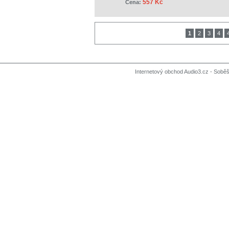
557 Kč
Cena:
1
2
3
4
Internetový obchod Audio3.cz - Soběši