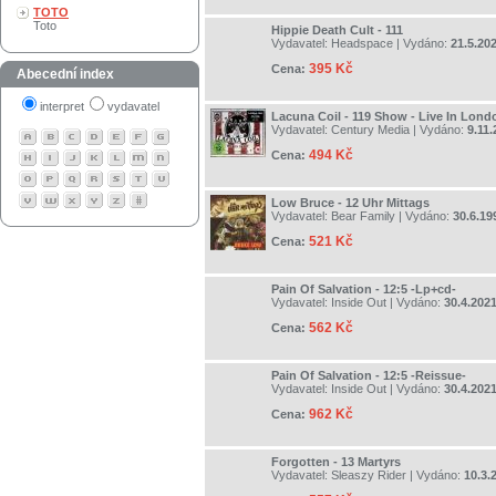
TOTO
Toto
Hippie Death Cult - 111
Vydavatel:
Headspace
| Vydáno:
21.5.20
395 Kč
Cena:
Abecední index
interpret
vydavatel
Lacuna Coil - 119 Show - Live In Lon
Vydavatel:
Century Media
| Vydáno:
9.11
494 Kč
Cena:
Low Bruce - 12 Uhr Mittags
Vydavatel:
Bear Family
| Vydáno:
30.6.19
521 Kč
Cena:
Pain Of Salvation - 12:5 -Lp+cd-
Vydavatel:
Inside Out
| Vydáno:
30.4.202
562 Kč
Cena:
Pain Of Salvation - 12:5 -Reissue-
Vydavatel:
Inside Out
| Vydáno:
30.4.202
962 Kč
Cena:
Forgotten - 13 Martyrs
Vydavatel:
Sleaszy Rider
| Vydáno:
10.3.