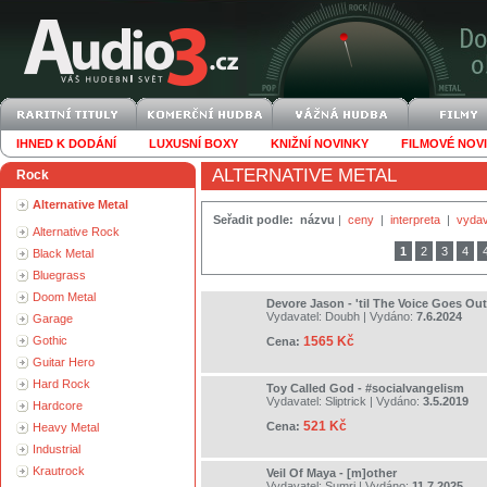
IHNED K DODÁNÍ
LUXUSNÍ BOXY
KNIŽNÍ NOVINKY
FILMOVÉ NOV
ALTERNATIVE METAL
Rock
Alternative Metal
Seřadit podle:
názvu
|
ceny
|
interpreta
|
vydav
Alternative Rock
1
2
3
4
Black Metal
Bluegrass
Doom Metal
Devore Jason - 'til The Voice Goes Out
Vydavatel:
Doubh
| Vydáno:
7.6.2024
Garage
Gothic
1565 Kč
Cena:
Guitar Hero
Hard Rock
Toy Called God - #socialvangelism
Vydavatel:
Sliptrick
| Vydáno:
3.5.2019
Hardcore
521 Kč
Cena:
Heavy Metal
Industrial
Krautrock
Veil Of Maya - [m]other
Vydavatel:
Sumri
| Vydáno:
11.7.2025