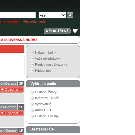
ířené hledání
|
Abecední hledání
 A SLOVENSKÁ HUDBA
Nákupní košík
Vaše objednávky
Registrace zákazníka
Hlídací pes
ck/Garage
SP
Vybírejte podle
Hudební žánry
Interpreti - Autoři
Vydavatelé
ck/Garage
SP
Audio DVD
Hudební Blu-ray
Bestseller ČR
ock/Garage
LP