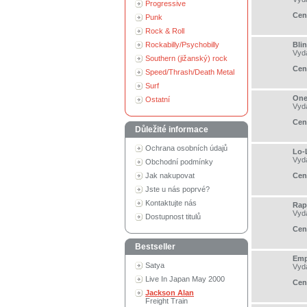
Progressive
Cen
Punk
Rock & Roll
Rockabilly/Psychobilly
Bli
Vyd
Southern (jižanský) rock
Cen
Speed/Thrash/Death Metal
Surf
One
Ostatní
Vyd
Cen
Důležité informace
Ochrana osobních údajů
Lo-L
Vyd
Obchodní podmínky
Jak nakupovat
Cen
Jste u nás poprvé?
Kontaktujte nás
Rap
Vyd
Dostupnost titulů
Cen
Bestseller
Empi
Satya
Vyd
Live In Japan May 2000
Cen
Jackson Alan
Freight Train