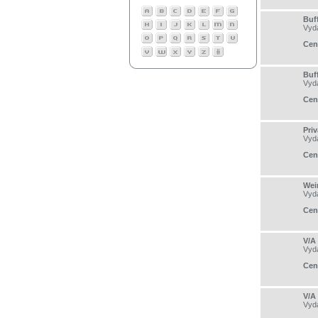
Buff
Vyd
Cen
Buff
Vyd
Cen
Pri
Vyd
Cen
Wei
Vyd
Cen
V/A
Vyd
Cen
V/A
Vyd