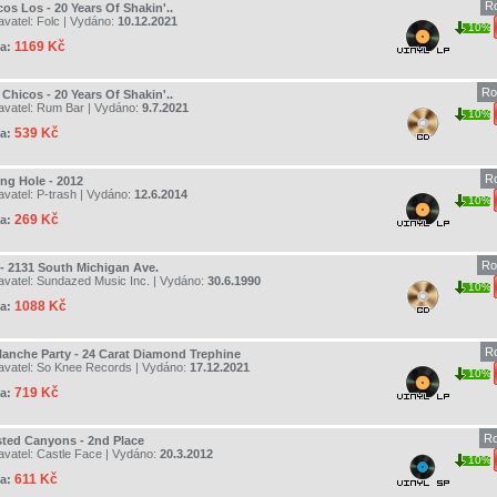
R
os Los - 20 Years Of Shakin'..
avatel:
Folc
| Vydáno:
10.12.2021
10%
1169 Kč
a:
Ro
Chicos - 20 Years Of Shakin'..
avatel:
Rum Bar
| Vydáno:
9.7.2021
10%
539 Kč
a:
R
ng Hole - 2012
avatel:
P-trash
| Vydáno:
12.6.2014
10%
269 Kč
a:
Ro
 - 2131 South Michigan Ave.
avatel:
Sundazed Music Inc.
| Vydáno:
30.6.1990
10%
1088 Kč
a:
R
lanche Party - 24 Carat Diamond Trephine
avatel:
So Knee Records
| Vydáno:
17.12.2021
10%
719 Kč
a:
Ro
sted Canyons - 2nd Place
avatel:
Castle Face
| Vydáno:
20.3.2012
10%
611 Kč
a: