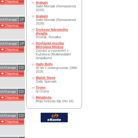
Arakain
Salto Mortale (Remastered
2026)
Arakain
ock/Garage
LP
Salto Mortale (Remastered
2026)
Orchestr Národního
divadla
Dvořák: Rusalka
Horňácká muzika
ock/Garage
LP
Miroslava Minkse
Zpívání a vyprávění z
Kuželova (Multimediální
dvojalbum)
Hally Belly
ck/Garage
CD
40 let v undergroundu 1986-
2026
Walsh Steve
Daily Specials
Toyen
Ia Orana
ck/Garage
CD
Metalinda
Moja hviezda žije (No 16)
ck/Garage
CD