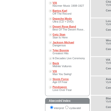
Chic
V/A
Vyd
Klezmer Music 1908-1927
Cen
Bartos Karl
Off The Record
Depeche Mode
Los 
Ultra (CD + DVD)
Vyd
Desert Rose Band
Best Of The Desert Rose..
Cen
Getz Stan
Stan Is Here
Wro
Jackson Michael
Vyd
Dangerous
Cen
Tyler Bonnie
Greatest Hits
Iii Decades Live Ceremony
V/A
Vyd
Beck
Midnite Vultures
Cen
V/A
Man You Swing!
Storm Force
Ava
Age Of Fear
Vyd
Pendragon
Cen
Love Over Fear
Bla
Abecední index
Vyd
Cen
interpret
vydavatel