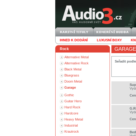
IHNED K DODÁNÍ
LUXUSNÍ BOXY
KN
GARAGE
Rock
Alternative Metal
Seřadit podle
Alternative Rock
Black Metal
Bluegrass
Doom Metal
Sup
Garage
Vyd
Gothic
Cen
Guitar Hero
Hard Rock
G.R
Vyd
Hardcore
Cen
Heavy Metal
Industrial
Krautrock
Bed
Vyd