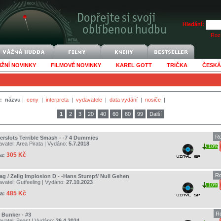
Hledání:
Rozš
IŽNÍ NOVINKY
FILMOVÉ NOVINKY
KAREL GOTT
TRIČKA
ČESKÁ
:
názvu
|
ceny
|
interpreta
|
vydavatele
|
data vydání
|
nosiče
|
1
2
3
20
40
60
80
99
Další
Ro
erslots Terrible Smash - -7 4 Dummies
avatel:
Area Pirata
| Vydáno:
5.7.2018
10%
305 Kč
a:
Ro
ag / Zelig Implosion D - -Hans Stumpf/ Null Gehen
avatel:
Gutfeeling
| Vydáno:
27.10.2023
10%
485 Kč
a:
R
 Bunker - #3
avatel:
Beast
| Vydáno:
26.4.2024