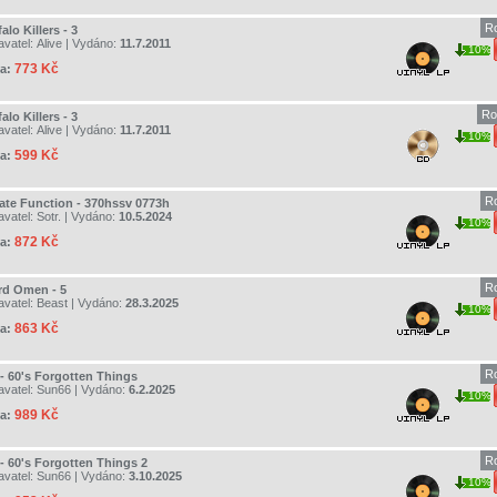
R
alo Killers - 3
avatel:
Alive
| Vydáno:
11.7.2011
10%
773 Kč
a:
Ro
alo Killers - 3
avatel:
Alive
| Vydáno:
11.7.2011
10%
599 Kč
a:
R
vate Function - 370hssv 0773h
avatel:
Sotr.
| Vydáno:
10.5.2024
10%
872 Kč
a:
R
rd Omen - 5
avatel:
Beast
| Vydáno:
28.3.2025
10%
863 Kč
a:
R
 - 60's Forgotten Things
avatel:
Sun66
| Vydáno:
6.2.2025
10%
989 Kč
a:
R
 - 60's Forgotten Things 2
avatel:
Sun66
| Vydáno:
3.10.2025
10%