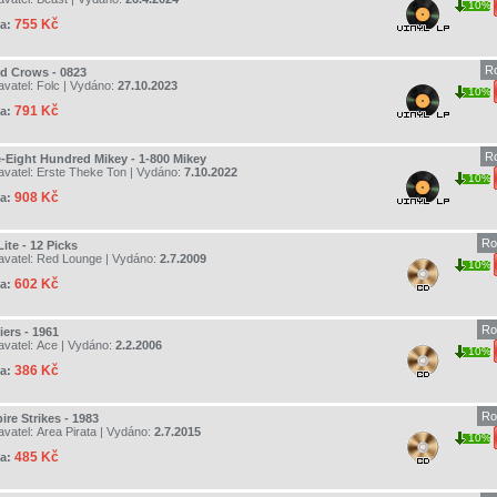
10%
755 Kč
a:
R
nd Crows - 0823
avatel:
Folc
| Vydáno:
27.10.2023
10%
791 Kč
a:
R
-Eight Hundred Mikey - 1-800 Mikey
avatel:
Erste Theke Ton
| Vydáno:
7.10.2022
10%
908 Kč
a:
Ro
ite - 12 Picks
avatel:
Red Lounge
| Vydáno:
2.7.2009
10%
602 Kč
a:
Ro
iers - 1961
avatel:
Ace
| Vydáno:
2.2.2006
10%
386 Kč
a:
Ro
re Strikes - 1983
avatel:
Area Pirata
| Vydáno:
2.7.2015
10%
485 Kč
a: