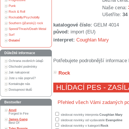
Běžná cena:
Progressive
Punk
Naše cena:
Rock & Roll
Ušetříte:
34
Rockabilly/Psychobilly
Southern (jižanský) rock
katalogové číslo:
GELM 4014
Speed/Thrash/Death Metal
původ:
import (EU)
Surf
interpret:
Coughlan Mary
Ostatní
Důležité informace
Potřebujete podrobnější informace 
Ochrana osobních údajů
Obchodní podmínky
Rock
Jak nakupovat
Jste u nás poprvé?
Kontaktujte nás
HLÍDACÍ PES - ZASÍ
Dostupnost titulů
Přehled všech Vámi zadaných po
Bestseller
Anvil
Forged In Fire
sledovat novinky interpreta
Coughlan Mary
James Gang
sledovat novinky od vydavatele
Evangeline
Best Of
sledovat novinky v kategorii
Rock
Tyler Bonnie