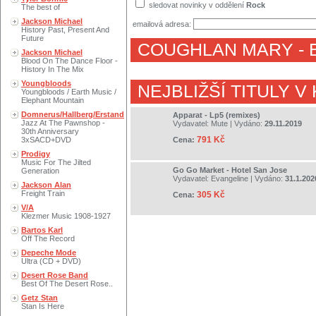
sledovat novinky v oddělení
Rock
The best of
Jackson Michael
emailová adresa:
History Past, Present And
Future
COUGHLAN MARY
- 
Jackson Michael
Blood On The Dance Floor -
History In The Mix
Youngbloods
NEJBLIŽŠÍ TITULY V
Youngbloods / Earth Music /
Elephant Mountain
Domnerus/Hallberg/Erstand
Apparat - Lp5 (remixes)
Jazz At The Pawnshop -
Vydavatel:
Mute
| Vydáno:
29.11.2019
30th Anniversary
791 Kč
3xSACD+DVD
Cena:
Prodigy
Music For The Jilted
Go Go Market - Hotel San Jose
Generation
Vydavatel:
Evangeline
| Vydáno:
31.1.202
Jackson Alan
Freight Train
305 Kč
Cena:
V/A
Klezmer Music 1908-1927
Bartos Karl
Off The Record
Depeche Mode
Ultra (CD + DVD)
Desert Rose Band
Best Of The Desert Rose..
Getz Stan
Stan Is Here