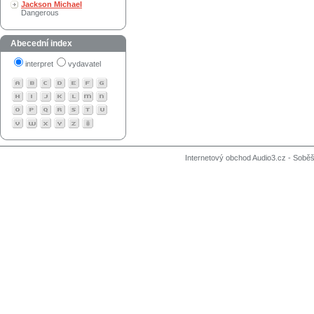
Jackson Michael
Dangerous
Abecední index
interpret
vydavatel
Internetový obchod Audio3.cz - Soběši