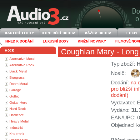
IHNED K DODÁNÍ
LUXUSNÍ BOXY
KNIŽNÍ NOVINKY
FILMOVÉ NOV
Coughlan Mary
- Lon
Rock
Alternative Metal
Typ zboží:
Alternative Rock
Black Metal
Nosič:
Bluegrass
Dodání:
na d
Doom Metal
pro bližší i
Garage
dodání)
Gothic
Vydavatel:
E
Guitar Hero
Hard Rock
Vydáno:
31.
Hardcore
EAN/UPC: 0
Heavy Metal
Objednací k
Industrial
Krautrock