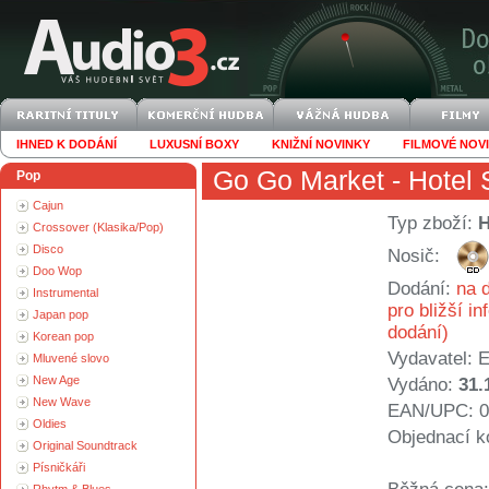
IHNED K DODÁNÍ
LUXUSNÍ BOXY
KNIŽNÍ NOVINKY
FILMOVÉ NOV
Go Go Market
- Hotel
Pop
Cajun
Typ zboží:
Crossover (Klasika/Pop)
Disco
Nosič:
Doo Wop
Dodání:
na d
Instrumental
pro bližší i
Japan pop
dodání)
Korean pop
Vydavatel:
E
Mluvené slovo
New Age
Vydáno:
31.
New Wave
EAN/UPC: 0
Oldies
Objednací k
Original Soundtrack
Písničkáři