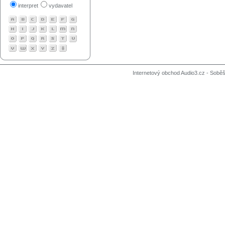
interpret
vydavatel
Internetový obchod Audio3.cz - Soběši