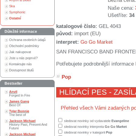
Běžná cena:
Rhytm & Blues
Ska
Naše cena:
Symphonic
Ušetříte:
34
Ostatní
katalogové číslo:
GEL 4043
Důležité informace
původ:
import (EU)
Ochrana osobních údajů
interpret:
Go Go Market
Obchodní podmínky
SAN FRANCISCO BAND FRONTE
Jak nakupovat
Jste u nás poprvé?
Potřebujete podrobnější informace 
Kontaktujte nás
Dostupnost titulů
Pop
Bestseller
HLÍDACÍ PES - ZASÍ
Anvil
Forged In Fire
James Gang
Best Of
Přehled všech Vámi zadaných po
Tyler Bonnie
The best of
Jackson Michael
sledovat novinky od vydavatele
Evangeline
History Past, Present And
sledovat novinky interpreta
Go Go Market
Future
sledovat novinky v kategorii
Pop
Jackson Michael