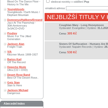
Blood On The Dance Floor -
sledovat novinky v oddělení
Pop
History In The Mix
emailová adresa:
Youngbloods
Youngbloods / Earth Music /
Elephant Mountain
NEJBLIŽŠÍ TITULY V
Domnerus/Hallberg/Erstand
Jazz At The Pawnshop -
Coughlan Mary - Long Honeymoon
30th Anniversary
Vydavatel:
Evangeline
| Vydáno:
31.1.202
3xSACD+DVD
Prodigy
305 Kč
Cena:
Music For The Jilted
Generation
Jackson Alan
Sisters Of Suffocation - Humans Are 
Freight Train
Vydavatel:
Napalm Records
| Vydáno:
28
V/A
530 Kč
Cena:
Klezmer Music 1908-1927
Bartos Karl
Off The Record
Depeche Mode
Ultra (CD + DVD)
Desert Rose Band
Best Of The Desert Rose..
Getz Stan
Stan Is Here
Jackson Michael
Dangerous
Abecední index