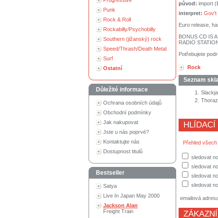
Progressive
původ:
import 
Punk
interpret:
Gov't
Rock & Roll
Euro release, h
Rockabilly/Psychobilly
BONUS CD IS 
Southern (jižanský) rock
RADIO STATIO
Speed/Thrash/Death Metal
Potřebujete podr
Surf
Rock
Ostatní
Seznam skl
Důležité informace
1.
Slackj
2.
Thorazi
Ochrana osobních údajů
Obchodní podmínky
Jak nakupovat
HLÍDACÍ
Jste u nás poprvé?
Kontaktujte nás
Přehled všech
Dostupnost titulů
sledovat no
sledovat n
Bestseller
sledovat no
sledovat no
Satya
Live In Japan May 2000
emailová adres
Jackson Alan
Freight Train
ZÁKAZNÍ