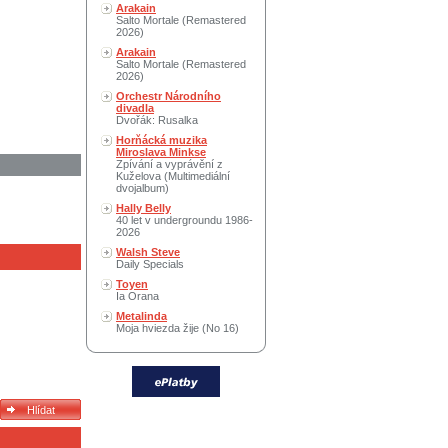
Arakain
Salto Mortale (Remastered
2026)
Arakain
Salto Mortale (Remastered
2026)
Orchestr Národního
divadla
Dvořák: Rusalka
Horňácká muzika
Miroslava Minkse
Zpívání a vyprávění z
Kuželova (Multimediální
dvojalbum)
Hally Belly
40 let v undergroundu 1986-
2026
Walsh Steve
Daily Specials
Toyen
Ia Orana
Metalinda
Moja hviezda žije (No 16)