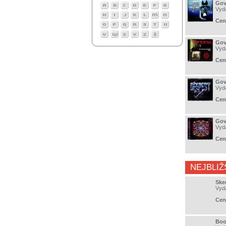
Gov
Vyd
Cen
Gov
Vyd
Cen
Gov
Vyd
Cen
Gov
Vyd
Cen
NEJBLIŽ
Ske
Vyd
Cen
Boo