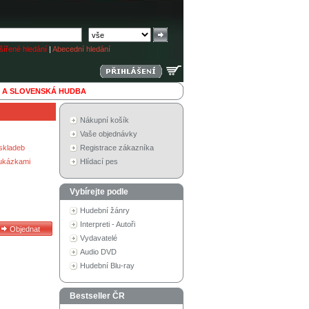
ířené hledání
|
Abecední hledání
 A SLOVENSKÁ HUDBA
Nákupní košík
Vaše objednávky
skladeb
Registrace zákazníka
 ukázkami
Hlídací pes
Vybírejte podle
Hudební žánry
Interpreti - Autoři
Vydavatelé
Audio DVD
Hudební Blu-ray
Bestseller ČR