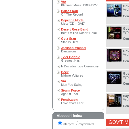
V/A
Klezmer Music 1908-1927
Gov
Vyd
Bartos Karl
Off The Record
Cen
Depeche Mode
Ultra (CD + DVD)
Gov
Desert Rose Band
Vyd
Best Of The Desert Rose..
Getz Stan
Cen
Stan Is Here
Jackson Michael
Gov
Dangerous
Vyd
Tyler Bonnie
Greatest Hits
Cen
Iii Decades Live Ceremony
Beck
Gov
Midnite Vultures
Vyd
V/A
Cen
Man You Swing!
Storm Force
Age Of Fear
Hay
Vyd
Pendragon
Love Over Fear
Cen
Abecední index
GOV'T M
interpret
vydavatel