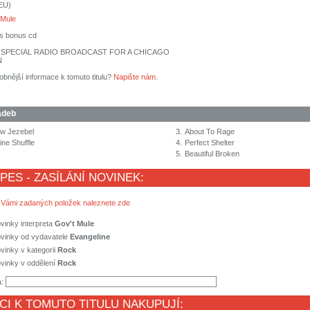
(EU)
 Mule
as bonus cd
A SPECIAL RADIO BROADCAST FOR A CHICAGO
N
obnější informace k tomuto titulu?
Napište nám
.
adeb
aw Jezebel
3.
About To Rage
ne Shuffle
4.
Perfect Shelter
5.
Beautiful Broken
 PES - ZASÍLÁNÍ NOVINEK:
 Vámi zadaných položek naleznete zde
vinky interpreta
Gov't Mule
ovinky od vydavatele
Evangeline
vinky v kategorii
Rock
vinky v oddělení
Rock
a:
CI K TOMUTO TITULU NAKUPUJÍ: