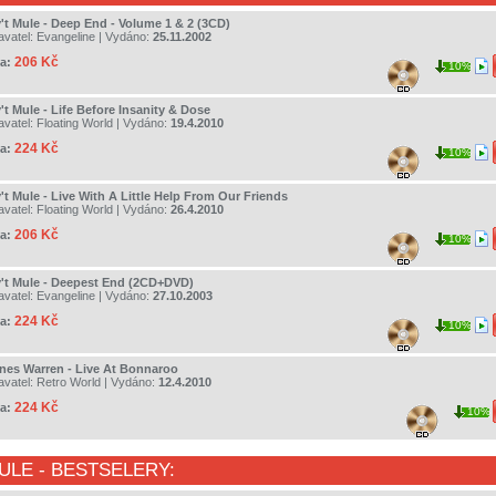
't Mule - Deep End - Volume 1 & 2 (3CD)
avatel:
Evangeline
| Vydáno:
25.11.2002
206 Kč
a:
10%
't Mule - Life Before Insanity & Dose
avatel:
Floating World
| Vydáno:
19.4.2010
224 Kč
a:
10%
't Mule - Live With A Little Help From Our Friends
avatel:
Floating World
| Vydáno:
26.4.2010
206 Kč
a:
10%
't Mule - Deepest End (2CD+DVD)
avatel:
Evangeline
| Vydáno:
27.10.2003
224 Kč
a:
10%
nes Warren - Live At Bonnaroo
avatel:
Retro World
| Vydáno:
12.4.2010
224 Kč
a:
10%
ULE
- BESTSELERY: