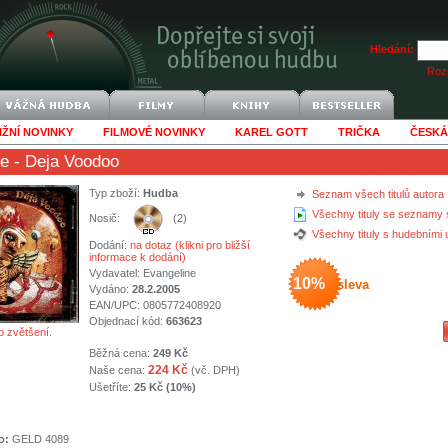
Hledání:
Rozš
IŽNÍ NOVINKY
FILMOVÉ NOVINKY
KAREL GOTT
TRIČKA
ČESKÁ
le
- Deja Voodoo
Typ zboží:
Hudba
Seznam všech titulů autora
Všechny tituly se seznamy 
Nosič:
(2)
Všechny tituly s hudebními
Dodání:
na dotaz (klikni pro bližší
informace k dodání)
Vydavatel:
Evangeline
10%
sleva
Vydáno:
28.2.2005
EAN/UPC: 0805772408920
Objednací kód:
663623
o zvětšení.
Běžná cena:
249 Kč
224 Kč
Naše cena:
(vč. DPH)
Ušetříte:
25 Kč (10%)
o:
GELD 4089