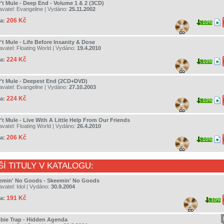
't Mule - Deep End - Volume 1 & 2 (3CD)
avatel:
Evangeline
| Vydáno:
25.11.2002
206 Kč
a:
10%
't Mule - Life Before Insanity & Dose
avatel:
Floating World
| Vydáno:
19.4.2010
224 Kč
a:
10%
't Mule - Deepest End (2CD+DVD)
avatel:
Evangeline
| Vydáno:
27.10.2003
224 Kč
a:
10%
't Mule - Live With A Little Help From Our Friends
avatel:
Floating World
| Vydáno:
26.4.2010
206 Kč
a:
10%
ŠÍ TITULY V KATALOGU:
emin' No Goods - Skeemin' No Goods
avatel:
Idol
| Vydáno:
30.9.2004
191 Kč
a:
10%
bie Trap - Hidden Agenda