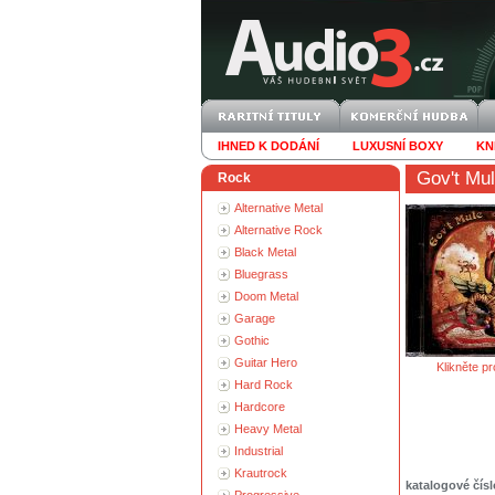
IHNED K DODÁNÍ
LUXUSNÍ BOXY
KN
Gov't Mu
Rock
Alternative Metal
Alternative Rock
Black Metal
Bluegrass
Doom Metal
Garage
Gothic
Guitar Hero
Klikněte pr
Hard Rock
Hardcore
Heavy Metal
Industrial
Krautrock
katalogové čísl