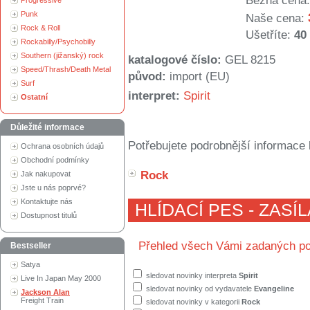
Běžná cena:
Progressive
Punk
Naše cena:
Rock & Roll
Ušetříte:
40
Rockabilly/Psychobilly
Southern (jižanský) rock
katalogové číslo:
GEL 8215
Speed/Thrash/Death Metal
původ:
import (EU)
Surf
interpret:
Spirit
Ostatní
Důležité informace
Potřebujete podrobnější informace 
Ochrana osobních údajů
Obchodní podmínky
Rock
Jak nakupovat
Jste u nás poprvé?
Kontaktujte nás
HLÍDACÍ PES - ZASÍ
Dostupnost titulů
Přehled všech Vámi zadaných po
Bestseller
Satya
sledovat novinky interpreta
Spirit
Live In Japan May 2000
sledovat novinky od vydavatele
Evangeline
Jackson Alan
Freight Train
sledovat novinky v kategorii
Rock