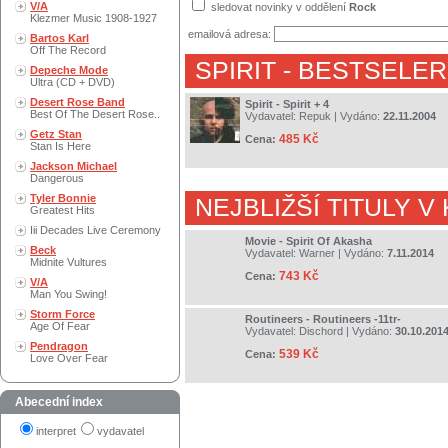
V/A
sledovat novinky v oddělení
Rock
Klezmer Music 1908-1927
emailová adresa:
Bartos Karl
Off The Record
SPIRIT
- BESTSELER
Depeche Mode
Ultra (CD + DVD)
Desert Rose Band
Spirit - Spirit + 4
Best Of The Desert Rose..
Vydavatel:
Repuk
| Vydáno:
22.11.2004
Getz Stan
485 Kč
Cena:
Stan Is Here
Jackson Michael
Dangerous
Tyler Bonnie
NEJBLIŽŠÍ TITULY V
Greatest Hits
Iii Decades Live Ceremony
Movie - Spirit Of Akasha
Beck
Vydavatel:
Warner
| Vydáno:
7.11.2014
Midnite Vultures
743 Kč
Cena:
V/A
Man You Swing!
Storm Force
Routineers - Routineers -11tr-
Age Of Fear
Vydavatel:
Dischord
| Vydáno:
30.10.201
Pendragon
539 Kč
Cena:
Love Over Fear
Abecední index
interpret
vydavatel