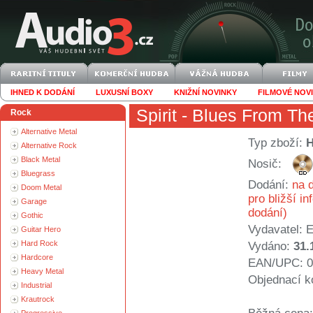
IHNED K DODÁNÍ
LUXUSNÍ BOXY
KNIŽNÍ NOVINKY
FILMOVÉ NOV
Spirit
- Blues From Th
Rock
Alternative Metal
Typ zboží:
Alternative Rock
Black Metal
Nosič:
Bluegrass
Dodání:
na d
Doom Metal
pro bližší i
Garage
dodání)
Gothic
Vydavatel:
E
Guitar Hero
Hard Rock
Vydáno:
31.
Hardcore
EAN/UPC: 0
Heavy Metal
Objednací k
Industrial
Krautrock