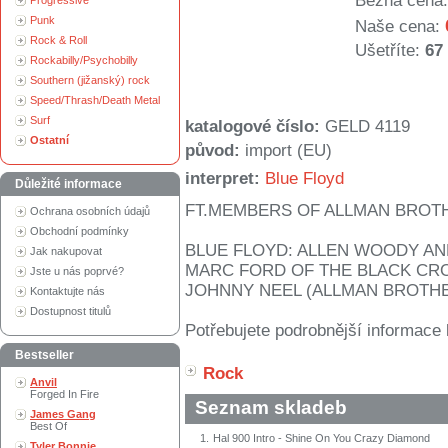
Běžná cena:
Progressive
Punk
Naše cena:
Rock & Roll
Ušetříte:
67
Rockabilly/Psychobilly
Southern (jižanský) rock
Speed/Thrash/Death Metal
Surf
katalogové číslo:
GELD 4119
Ostatní
původ:
import (EU)
interpret:
Blue Floyd
Důležité informace
FT.MEMBERS OF ALLMAN BROT
Ochrana osobních údajů
Obchodní podmínky
BLUE FLOYD: ALLEN WOODY AN
Jak nakupovat
MARC FORD OF THE BLACK CR
Jste u nás poprvé?
JOHNNY NEEL (ALLMAN BROTHE
Kontaktujte nás
Dostupnost titulů
Potřebujete podrobnější informace 
Bestseller
Rock
Anvil
Forged In Fire
Seznam skladeb
James Gang
Best Of
1.
Hal 900 Intro - Shine On You Crazy Diamond
Tyler Bonnie