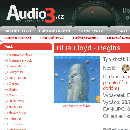
IHNED K DODÁNÍ
LUXUSNÍ BOXY
KNIŽNÍ NOVINKY
FILMOVÉ NOV
Blue Floyd
- Begins
Rock
Alternative Metal
Typ zboží:
Alternative Rock
Black Metal
Nosič:
Bluegrass
Dodání:
na d
Doom Metal
pro bližší i
Garage
dodání)
Gothic
Vydavatel:
E
Guitar Hero
Hard Rock
Vydáno:
28.
Klikněte pro zvětšení.
Hardcore
EAN/UPC: 0
Heavy Metal
Objednací k
Industrial
Krautrock