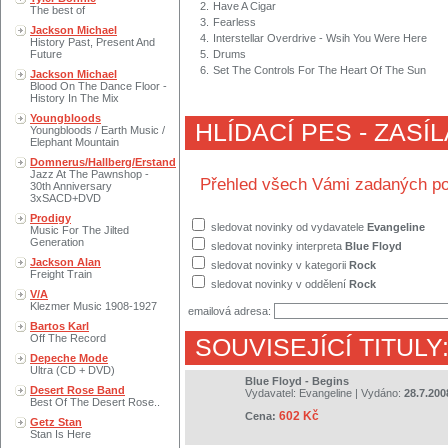
2.
Have A Cigar
The best of
3.
Fearless
Jackson Michael
4.
Interstellar Overdrive - Wsih You Were Here
History Past, Present And
Future
5.
Drums
6.
Set The Controls For The Heart Of The Sun
Jackson Michael
Blood On The Dance Floor -
History In The Mix
Youngbloods
HLÍDACÍ PES - ZASÍ
Youngbloods / Earth Music /
Elephant Mountain
Domnerus/Hallberg/Erstand
Jazz At The Pawnshop -
Přehled všech Vámi zadaných po
30th Anniversary
3xSACD+DVD
Prodigy
sledovat novinky od vydavatele
Evangeline
Music For The Jilted
Generation
sledovat novinky interpreta
Blue Floyd
Jackson Alan
sledovat novinky v kategorii
Rock
Freight Train
sledovat novinky v oddělení
Rock
V/A
Klezmer Music 1908-1927
emailová adresa:
Bartos Karl
Off The Record
SOUVISEJÍCÍ TITULY
Depeche Mode
Ultra (CD + DVD)
Blue Floyd - Begins
Desert Rose Band
Vydavatel:
Evangeline
| Vydáno:
28.7.200
Best Of The Desert Rose..
602 Kč
Cena:
Getz Stan
Stan Is Here