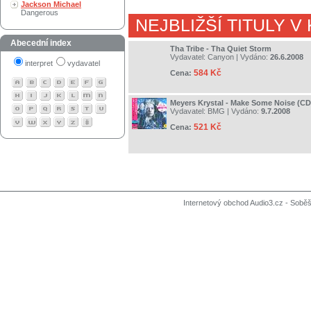
Jackson Michael
Dangerous
NEJBLIŽŠÍ TITULY V
Abecední index
Tha Tribe - Tha Quiet Storm
Vydavatel:
Canyon
| Vydáno:
26.6.2008
interpret
vydavatel
584 Kč
Cena:
Meyers Krystal - Make Some Noise (C
Vydavatel:
BMG
| Vydáno:
9.7.2008
521 Kč
Cena:
Internetový obchod Audio3.cz - Soběši