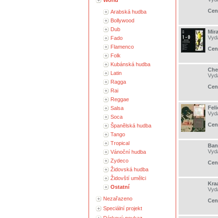
World
Cen
Arabská hudba
Bollywood
Dub
Mira
Vyd
Fado
Flamenco
Cen
Folk
Kubánská hudba
Che
Latin
Vyd
Ragga
Cen
Rai
Reggae
Feli
Salsa
Vyd
Soca
Cen
Španělská hudba
Tango
Tropical
Ban
Vyd
Vánoční hudba
Zydeco
Cen
Židovská hudba
Židovští umělci
Kra
Ostatní
Vyd
Nezařazeno
Cen
Speciální projekt