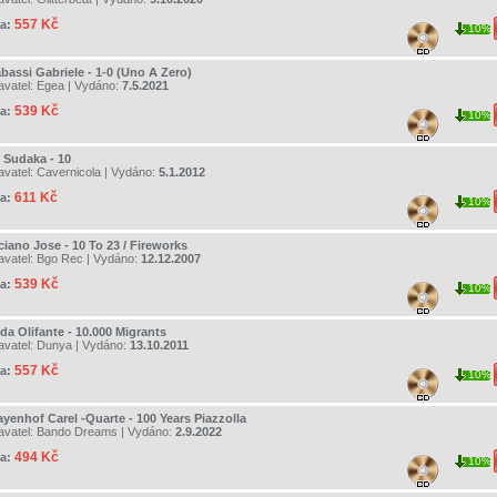
557 Kč
a:
10%
bassi Gabriele - 1-0 (Uno A Zero)
avatel:
Egea
| Vydáno:
7.5.2021
539 Kč
a:
10%
 Sudaka - 10
avatel:
Cavernicola
| Vydáno:
5.1.2012
611 Kč
a:
10%
ciano Jose - 10 To 23 / Fireworks
avatel:
Bgo Rec
| Vydáno:
12.12.2007
539 Kč
a:
10%
da Olifante - 10.000 Migrants
avatel:
Dunya
| Vydáno:
13.10.2011
557 Kč
a:
10%
ayenhof Carel -Quarte - 100 Years Piazzolla
avatel:
Bando Dreams
| Vydáno:
2.9.2022
494 Kč
a:
10%