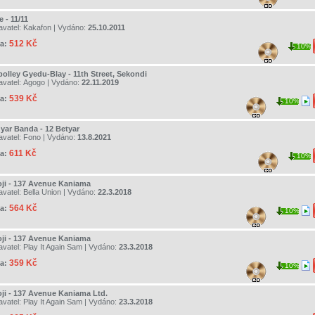
 - 11/11
avatel:
Kakafon
| Vydáno:
25.10.2011
512 Kč
a:
10%
olley Gyedu-Blay - 11th Street, Sekondi
avatel:
Agogo
| Vydáno:
22.11.2019
539 Kč
a:
10%
yar Banda - 12 Betyar
avatel:
Fono
| Vydáno:
13.8.2021
611 Kč
a:
10%
oji - 137 Avenue Kaniama
avatel:
Bella Union
| Vydáno:
22.3.2018
564 Kč
a:
10%
oji - 137 Avenue Kaniama
avatel:
Play It Again Sam
| Vydáno:
23.3.2018
359 Kč
a:
10%
oji - 137 Avenue Kaniama Ltd.
avatel:
Play It Again Sam
| Vydáno:
23.3.2018