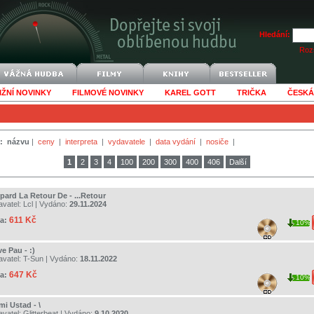
Hledání:
Rozš
IŽNÍ NOVINKY
FILMOVÉ NOVINKY
KAREL GOTT
TRIČKA
ČESKÁ
:
názvu
|
ceny
|
interpreta
|
vydavatele
|
data vydání
|
nosiče
|
1
2
3
4
100
200
300
400
406
Další
pard La Retour De - ...Retour
avatel:
Lcl
| Vydáno:
29.11.2024
611 Kč
a:
10%
ve Pau - :)
avatel:
T-Sun
| Vydáno:
18.11.2022
647 Kč
a:
10%
mi Ustad - \
avatel:
Glitterbeat
| Vydáno:
9.10.2020