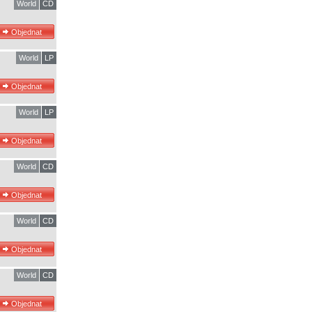
World
CD
World
LP
World
LP
World
CD
World
CD
World
CD