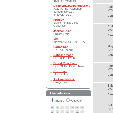
Elephant Mountain
Domnerus/Hallberg/Erstand
Loke
Jazz At The Pawnshop -
Vyd
30th Anniversary
3xSACD+DVD
Cen
Prodigy
Music For The Jilted
Generation
Amb
Vyd
Jackson Alan
Freight Train
Cen
V/A
Klezmer Music 1908-1927
Mag
Bartos Karl
Vyd
Off The Record
Depeche Mode
Cen
Ultra (CD + DVD)
Desert Rose Band
Bal
Best Of The Desert Rose..
Vyd
Getz Stan
Stan Is Here
Cen
Jackson Michael
Dangerous
Bal
Vyd
Abecední index
Cen
interpret
vydavatel
Bal
Vyd