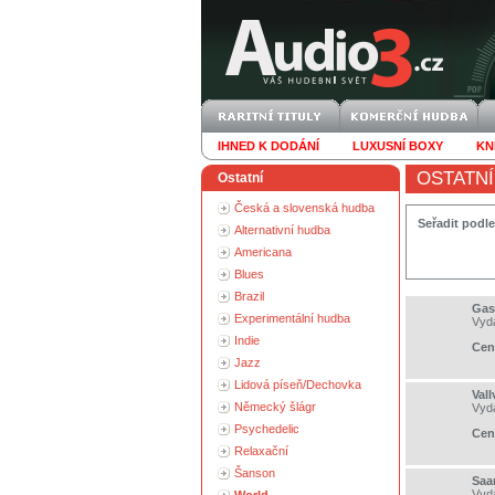
IHNED K DODÁNÍ
LUXUSNÍ BOXY
KN
OSTATNÍ
Ostatní
Česká a slovenská hudba
Seřadit podle
Alternativní hudba
Americana
Blues
Brazil
Gas
Experimentální hudba
Vyd
Indie
Cen
Jazz
Lidová píseň/Dechovka
Vall
Německý šlágr
Vyd
Psychedelic
Cen
Relaxační
Šanson
Saa
Vyd