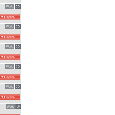
World
CD
World
CD
World
CD
World
CD
World
CD
World
LP