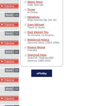
Walsh Steve
Daily Specials
Toyen
Ia Orana
World
CD
Metalinda
Moja hviezda žije (No 16)
Gees Michael
There Is Home
Emil Viklický Trio
World
CD
Za horama, za lesama...
Blehárová Helena
Jazzové útesy (1963-1990)
Prokop Michal
Ostraka
World
CD
Zagorová Hana
Srdečně / Nejkrásnější
šansony 1968-2018
World
CD
World
CD