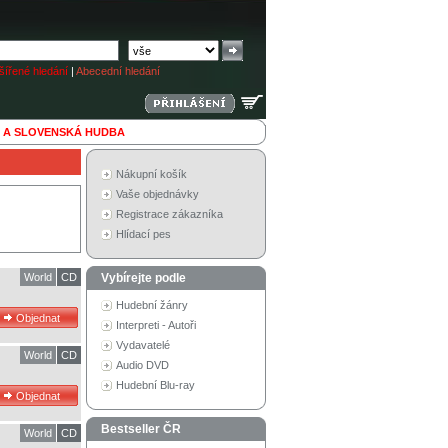
ířené hledání
|
Abecední hledání
 A SLOVENSKÁ HUDBA
Nákupní košík
Vaše objednávky
Registrace zákazníka
Hlídací pes
World
CD
Vybírejte podle
Hudební žánry
Interpreti - Autoři
Vydavatelé
World
CD
Audio DVD
Hudební Blu-ray
Bestseller ČR
World
CD