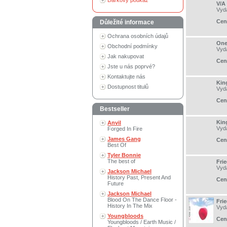
Dárkový poukaz
V/A
Vyd
Cen
Důležité informace
Ochrana osobních údajů
One
Obchodní podmínky
Vyd
Jak nakupovat
Cen
Jste u nás poprvé?
Kontaktujte nás
Kin
Dostupnost titulů
Vyd
Cen
Bestseller
Kin
Anvil
Vyd
Forged In Fire
James Gang
Cen
Best Of
Tyler Bonnie
The best of
Fri
Vyd
Jackson Michael
History Past, Present And
Cen
Future
Jackson Michael
Blood On The Dance Floor -
Frie
History In The Mix
Vyd
Youngbloods
Cen
Youngbloods / Earth Music /