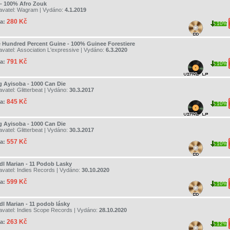
 - 100% Afro Zouk
avatel:
Wagram
| Vydáno:
4.1.2019
280 Kč
a:
10%
 Hundred Percent Guine - 100% Guinee Forestiere
avatel:
Association L'expressive
| Vydáno:
6.3.2020
791 Kč
a:
10%
g Ayisoba - 1000 Can Die
avatel:
Glitterbeat
| Vydáno:
30.3.2017
845 Kč
a:
10%
g Ayisoba - 1000 Can Die
avatel:
Glitterbeat
| Vydáno:
30.3.2017
557 Kč
a:
10%
edl Marian - 11 Podob Lasky
avatel:
Indies Records
| Vydáno:
30.10.2020
599 Kč
a:
10%
dl Marian - 11 podob lásky
avatel:
Indies Scope Records
| Vydáno:
28.10.2020
263 Kč
a:
12%