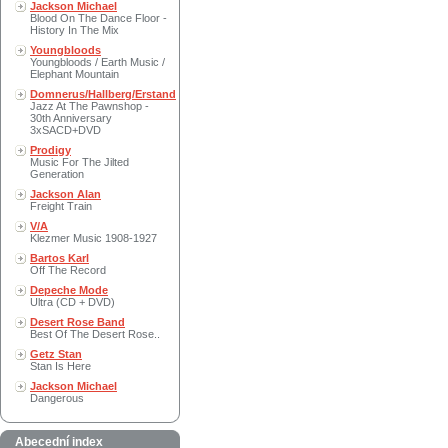
Jackson Michael
Blood On The Dance Floor -
History In The Mix
Youngbloods
Youngbloods / Earth Music /
Elephant Mountain
Domnerus/Hallberg/Erstand
Jazz At The Pawnshop -
30th Anniversary
3xSACD+DVD
Prodigy
Music For The Jilted
Generation
Jackson Alan
Freight Train
V/A
Klezmer Music 1908-1927
Bartos Karl
Off The Record
Depeche Mode
Ultra (CD + DVD)
Desert Rose Band
Best Of The Desert Rose..
Getz Stan
Stan Is Here
Jackson Michael
Dangerous
Abecední index