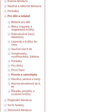
Krásná literatura
Naučná a odborná literatura
Periodika
Pro děti a mládež
Beletrie pro děti
Bloky, magnety a
magnetické knížky
Dobrodružné čtení,
detektivky
Leporela a knížky do
vany
Naučné nad 6 let
Omalovánky,
vystřihovánky, šablony
Pohádky
Pro dívky
První čtení
Puzzle a samolepky
Razítka, pexesa a karty
Rozvoj dovedností do 6.
let
Říkadla, písničky a
zvukové knížky
Regionální literatura
Sci-fi, fantasy
Slovenská literatura