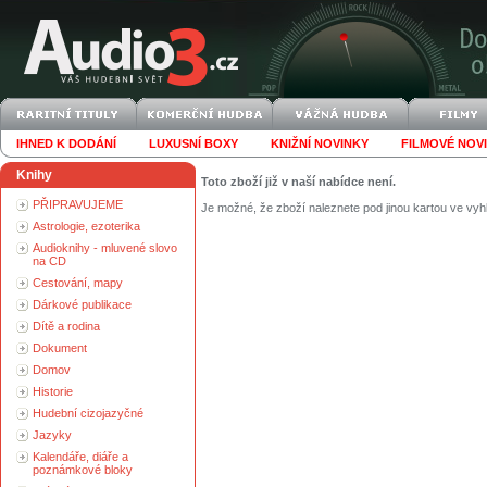
IHNED K DODÁNÍ
LUXUSNÍ BOXY
KNIŽNÍ NOVINKY
FILMOVÉ NOV
Knihy
Toto zboží již v naší nabídce není.
PŘIPRAVUJEME
Je možné, že zboží naleznete pod jinou kartou ve vyh
Astrologie, ezoterika
Audioknihy - mluvené slovo
na CD
Cestování, mapy
Dárkové publikace
Dítě a rodina
Dokument
Domov
Historie
Hudební cizojazyčné
Jazyky
Kalendáře, diáře a
poznámkové bloky