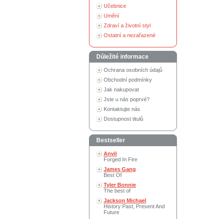
Učebnice
Umění
Zdraví a životní styl
Ostatní a nezařazené
Důležité informace
Ochrana osobních údajů
Obchodní podmínky
Jak nakupovat
Jste u nás poprvé?
Kontaktujte nás
Dostupnost titulů
Bestseller
Anvil
Forged In Fire
James Gang
Best Of
Tyler Bonnie
The best of
Jackson Michael
History Past, Present And
Future