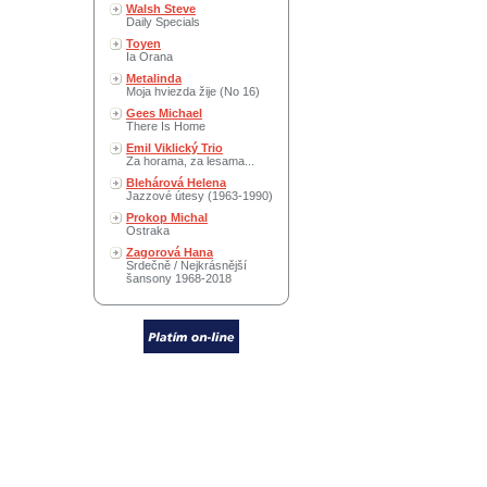
Walsh Steve
Daily Specials
Toyen
Ia Orana
Metalinda
Moja hviezda žije (No 16)
Gees Michael
There Is Home
Emil Viklický Trio
Za horama, za lesama...
Blehárová Helena
Jazzové útesy (1963-1990)
Prokop Michal
Ostraka
Zagorová Hana
Srdečně / Nejkrásnější
šansony 1968-2018