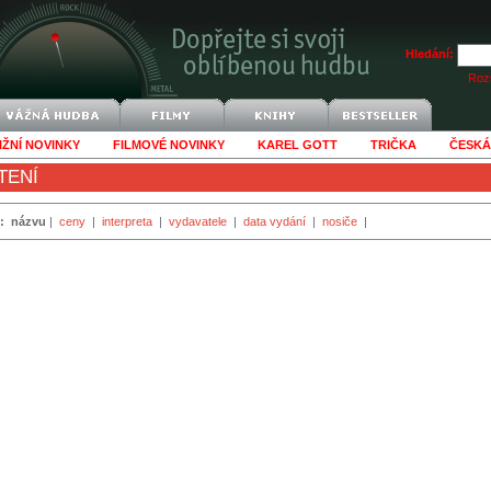
Hledání:
Rozš
IŽNÍ NOVINKY
FILMOVÉ NOVINKY
KAREL GOTT
TRIČKA
ČESKÁ
TENÍ
:
názvu
|
ceny
|
interpreta
|
vydavatele
|
data vydání
|
nosiče
|