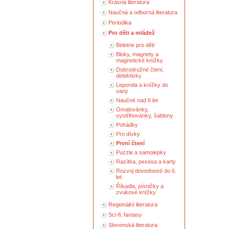
Krásná literatura
Naučná a odborná literatura
Periodika
Pro děti a mládež
Beletrie pro děti
Bloky, magnety a
magnetické knížky
Dobrodružné čtení,
detektivky
Leporela a knížky do
vany
Naučné nad 6 let
Omalovánky,
vystřihovánky, šablony
Pohádky
Pro dívky
První čtení
Puzzle a samolepky
Razítka, pexesa a karty
Rozvoj dovedností do 6.
let
Říkadla, písničky a
zvukové knížky
Regionální literatura
Sci-fi, fantasy
Slovenská literatura