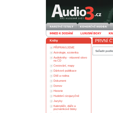
IHNED K DODÁNÍ
LUXUSNÍ BOXY
KN
PRVNÍ Č
Knihy
PŘIPRAVUJEME
Seřadit podle
Astrologie, ezoterika
Audioknihy - mluvené slovo
na CD
Cestování, mapy
Dárkové publikace
Dítě a rodina
Dokument
Domov
Historie
Hudební cizojazyčné
Jazyky
Kalendáře, diáře a
poznámkové bloky