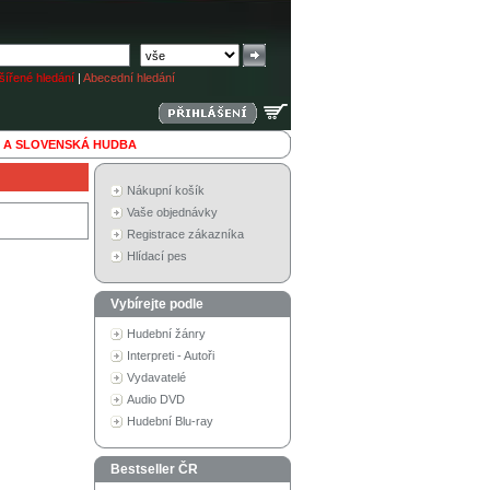
ířené hledání
|
Abecední hledání
 A SLOVENSKÁ HUDBA
Nákupní košík
Vaše objednávky
Registrace zákazníka
Hlídací pes
Vybírejte podle
Hudební žánry
Interpreti - Autoři
Vydavatelé
Audio DVD
Hudební Blu-ray
Bestseller ČR