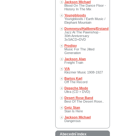
Jackson Michael
Blood On The Dance Floor -
History In The Mix
Youngbloods
Youngbloods / Earth Music /
Elephant Mountain
Domnerus/Hallberg/Erstand
Jazz At The Pawnshop -
30th Anniversary
3xSACD+DVD
Prodigy
Music For The Jilted
Generation
Jackson Alan
Freight Train
V/A
Klezmer Music 1908-1927
Bartos Karl
Off The Record
Depeche Mode
Ultra (CD + DVD)
Desert Rose Band
Best Of The Desert Rose..
Getz Stan
Stan Is Here
Jackson Michael
Dangerous
Abecední index