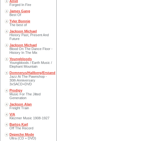
Anvil
Forged In Fire
James Gang
Best Of
Tyler Bonnie
The best of
Jackson Michael
History Past, Present And
Future
Jackson Michael
Blood On The Dance Floor -
History In The Mix
Youngbloods
Youngbloods / Earth Music /
Elephant Mountain
Domnerus/Hallberg/Erstand
Jazz At The Pawnshop -
30th Anniversary
3xSACD+DVD
Prodigy
Music For The Jilted
Generation
Jackson Alan
Freight Train
V/A
Klezmer Music 1908-1927
Bartos Karl
Off The Record
Depeche Mode
Ultra (CD + DVD)