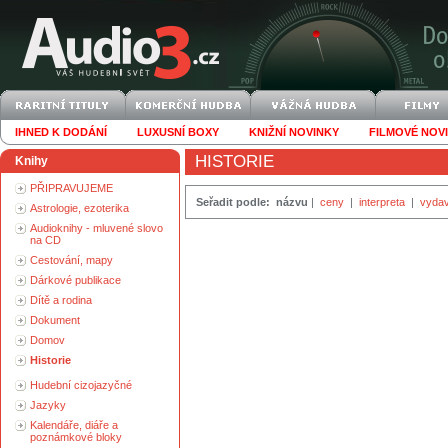
IHNED K DODÁNÍ
LUXUSNÍ BOXY
KNIŽNÍ NOVINKY
FILMOVÉ NOV
HISTORIE
Knihy
PŘIPRAVUJEME
Seřadit podle:
názvu
|
ceny
|
interpreta
|
vydav
Astrologie, ezoterika
Audioknihy - mluvené slovo
na CD
Cestování, mapy
Dárkové publikace
Dítě a rodina
Dokument
Domov
Historie
Hudební cizojazyčné
Jazyky
Kalendáře, diáře a
poznámkové bloky