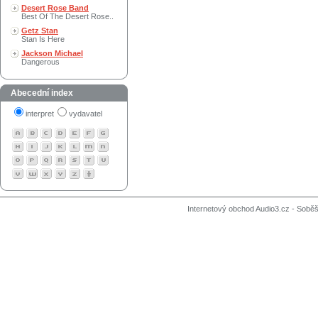
Desert Rose Band
Best Of The Desert Rose..
Getz Stan
Stan Is Here
Jackson Michael
Dangerous
Abecední index
interpret
vydavatel
Internetový obchod Audio3.cz - Soběši