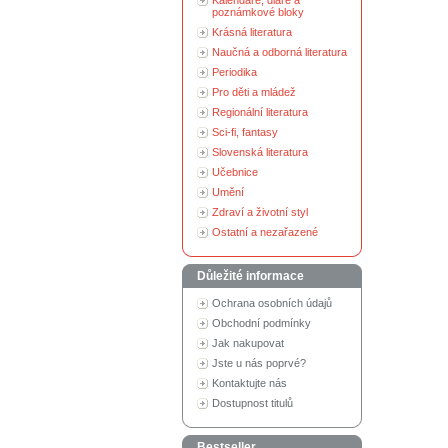
Kalendáře, diáře a
poznámkové bloky
Krásná literatura
Naučná a odborná literatura
Periodika
Pro děti a mládež
Regionální literatura
Sci-fi, fantasy
Slovenská literatura
Učebnice
Umění
Zdraví a životní styl
Ostatní a nezařazené
Důležité informace
Ochrana osobních údajů
Obchodní podmínky
Jak nakupovat
Jste u nás poprvé?
Kontaktujte nás
Dostupnost titulů
Bestseller