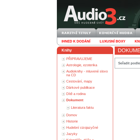
IHNED K DODÁNÍ
LUXUSNÍ BOXY
KN
DOKUM
Knihy
PŘIPRAVUJEME
Seřadit podle
Astrologie, ezoterika
Audioknihy - mluvené slovo
na CD
Cestování, mapy
Dárkové publikace
Dítě a rodina
Dokument
Literatura faktu
Domov
Historie
Hudební cizojazyčné
Jazyky