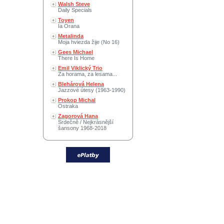
Walsh Steve
Daily Specials
Toyen
Ia Orana
Metalinda
Moja hviezda žije (No 16)
Gees Michael
There Is Home
Emil Viklický Trio
Za horama, za lesama...
Blehárová Helena
Jazzové útesy (1963-1990)
Prokop Michal
Ostraka
Zagorová Hana
Srdečně / Nejkrásnější
šansony 1968-2018