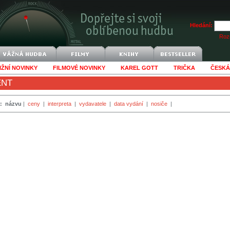
Hledání:
Rozš
IŽNÍ NOVINKY
FILMOVÉ NOVINKY
KAREL GOTT
TRIČKA
ČESKÁ
ENT
:
názvu
|
ceny
|
interpreta
|
vydavatele
|
data vydání
|
nosiče
|