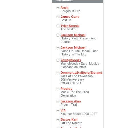
Anvil
Forged In Fire
James Gang
Best Of
Tyler Bonnie
The best of
Jackson Michael
History Past, Present And
Future
Jackson Michael
Blood On The Dance Floor -
History In The Mix
Youngbloods
Youngbloods / Earth Music /
Elephant Mountain
Domnerus/Hallberg/Erstand
Jazz At The Pawnshop -
30th Anniversary
3xSACD+DVD
Prodigy
Music For The Jilted
Generation
Jackson Alan
Freight Train
V/A
Klezmer Music 1908-1927
Bartos Karl
Off The Record