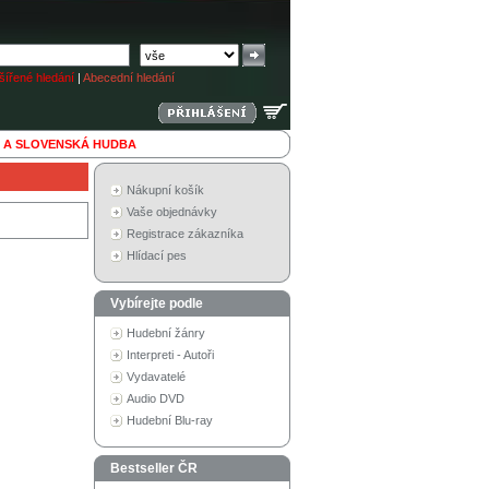
ířené hledání
|
Abecední hledání
 A SLOVENSKÁ HUDBA
Nákupní košík
Vaše objednávky
Registrace zákazníka
Hlídací pes
Vybírejte podle
Hudební žánry
Interpreti - Autoři
Vydavatelé
Audio DVD
Hudební Blu-ray
Bestseller ČR