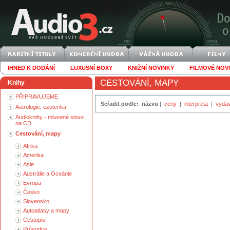
IHNED K DODÁNÍ
LUXUSNÍ BOXY
KNIŽNÍ NOVINKY
FILMOVÉ NOV
CESTOVÁNÍ, MAPY
Knihy
PŘIPRAVUJEME
Seřadit podle:
názvu
|
ceny
|
interpreta
|
vydav
Astrologie, ezoterika
Audioknihy - mluvené slovo
na CD
Cestování, mapy
Afrika
Amerika
Asie
Austrálie a Oceánie
Evropa
Česko
Slovensko
Autoatlasy a mapy
Cestopis
Průvodce