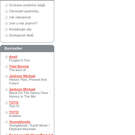
Ochrana osobních údajů
Obchodní podmínky
Jak nakupovat
Jste u nás poprvé?
Kontaktujte nás
Dostupnost titulů
Bestseller
Anvil
Forged In Fire
Tyler Bonnie
The best of
Jackson Michael
History Past, Present And
Future
Jackson Michael
Blood On The Dance Floor -
History In The Mix
TOTO
Toto IV
TOTO
Isolation
Youngbloods
Youngbloods / Earth Music /
Elephant Mountain