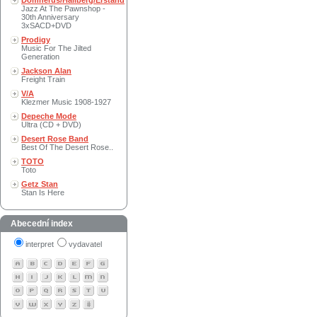
Domnerus/Hallberg/Erstand
Jazz At The Pawnshop -
30th Anniversary
3xSACD+DVD
Prodigy
Music For The Jilted
Generation
Jackson Alan
Freight Train
V/A
Klezmer Music 1908-1927
Depeche Mode
Ultra (CD + DVD)
Desert Rose Band
Best Of The Desert Rose..
TOTO
Toto
Getz Stan
Stan Is Here
Abecední index
interpret
vydavatel