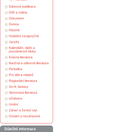
Dárkové publikace
Dítě a rodina
Dokument
Domov
Historie
Hudební cizojazyčné
Jazyky
Kalendáře, diáře a
poznámkové bloky
Krásná literatura
Naučná a odborná literatura
Periodika
Pro děti a mládež
Regionální literatura
Sci-fi, fantasy
Slovenská literatura
Učebnice
Umění
Zdraví a životní styl
Ostatní a nezařazené
Důležité informace