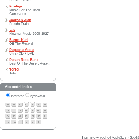
3xSACD+DVD
Prodigy
Music For The Jilted
Generation
Jackson Alan
Freight Train
V/A
Klezmer Music 1908-1927
Bartos Karl
Off The Record
Depeche Mode
Ultra (CD + DVD)
Desert Rose Band
Best Of The Desert Rose..
TOTO
Toto
Abecední index
interpret
vydavatel
Internetový obchod Audio3.cz - Soběši