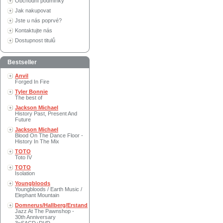
Obchodní podmínky
Jak nakupovat
Jste u nás poprvé?
Kontaktujte nás
Dostupnost titulů
Bestseller
Anvil
Forged In Fire
Tyler Bonnie
The best of
Jackson Michael
History Past, Present And
Future
Jackson Michael
Blood On The Dance Floor -
History In The Mix
TOTO
Toto IV
TOTO
Isolation
Youngbloods
Youngbloods / Earth Music /
Elephant Mountain
Domnerus/Hallberg/Erstand
Jazz At The Pawnshop -
30th Anniversary