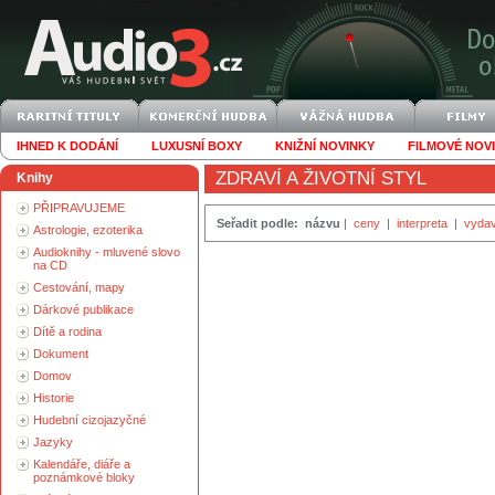
IHNED K DODÁNÍ
LUXUSNÍ BOXY
KNIŽNÍ NOVINKY
FILMOVÉ NOV
ZDRAVÍ A ŽIVOTNÍ STYL
Knihy
PŘIPRAVUJEME
Seřadit podle:
názvu
|
ceny
|
interpreta
|
vydav
Astrologie, ezoterika
Audioknihy - mluvené slovo
na CD
Cestování, mapy
Dárkové publikace
Dítě a rodina
Dokument
Domov
Historie
Hudební cizojazyčné
Jazyky
Kalendáře, diáře a
poznámkové bloky