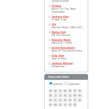
3xSACD+DVD
Prodigy
Music For The Jilted
Generation
Jackson Alan
Freight Train
V/A
Klezmer Music 1908-1927
Bartos Karl
Off The Record
Depeche Mode
Ultra (CD + DVD)
Desert Rose Band
Best Of The Desert Rose..
Getz Stan
Stan Is Here
Jackson Michael
Dangerous
Abecední index
interpret
vydavatel