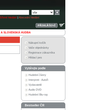
ířené hledání
|
Abecední hledání
 A SLOVENSKÁ HUDBA
Nákupní košík
Vaše objednávky
Registrace zákazníka
Hlídací pes
Vybírejte podle
Hudební žánry
Interpreti - Autoři
Vydavatelé
Audio DVD
Hudební Blu-ray
Bestseller ČR