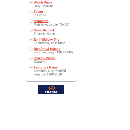
Walsh Steve
Daily Specials
Toyen
Ia Orana
Metalinda
Moja hviezda žije (No 16)
Gees Michael
There Is Home
Emil Viklický Trio
Za horama, za lesama...
Blehárová Helena
Jazzové útesy (1963-1990)
Prokop Michal
Ostraka
Zagorová Hana
Srdečně / Nejkrásnější
šansony 1968-2018