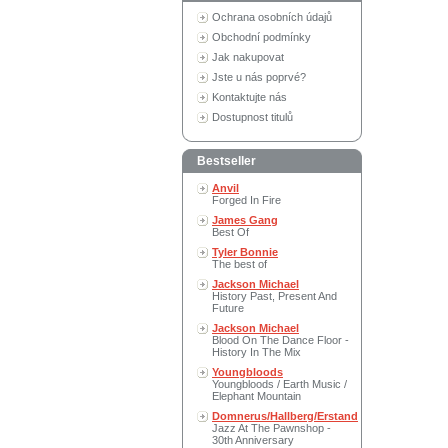
Ochrana osobních údajů
Obchodní podmínky
Jak nakupovat
Jste u nás poprvé?
Kontaktujte nás
Dostupnost titulů
Bestseller
Anvil
Forged In Fire
James Gang
Best Of
Tyler Bonnie
The best of
Jackson Michael
History Past, Present And
Future
Jackson Michael
Blood On The Dance Floor -
History In The Mix
Youngbloods
Youngbloods / Earth Music /
Elephant Mountain
Domnerus/Hallberg/Erstand
Jazz At The Pawnshop -
30th Anniversary