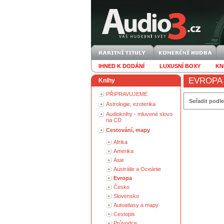
IHNED K DODÁNÍ
LUXUSNÍ BOXY
KN
EVROPA
Knihy
PŘIPRAVUJEME
Seřadit podle
Astrologie, ezoterika
Audioknihy - mluvené slovo
na CD
Cestování, mapy
Afrika
Amerika
Asie
Austrálie a Oceánie
Evropa
Česko
Slovensko
Autoatlasy a mapy
Cestopis
Průvodce