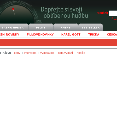
Hledání:
Rozš
IŽNÍ NOVINKY
FILMOVÉ NOVINKY
KAREL GOTT
TRIČKA
ČESKÁ
:
názvu
|
ceny
|
interpreta
|
vydavatele
|
data vydání
|
nosiče
|