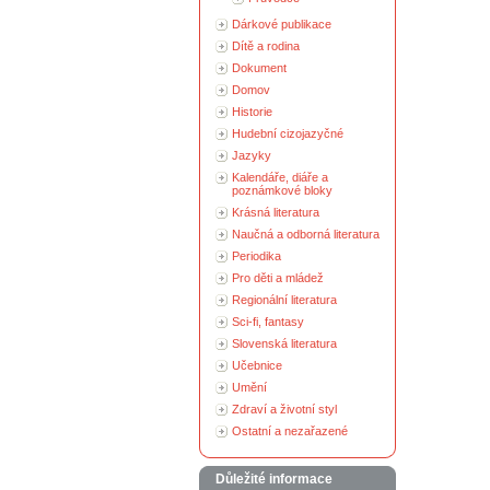
Dárkové publikace
Dítě a rodina
Dokument
Domov
Historie
Hudební cizojazyčné
Jazyky
Kalendáře, diáře a
poznámkové bloky
Krásná literatura
Naučná a odborná literatura
Periodika
Pro děti a mládež
Regionální literatura
Sci-fi, fantasy
Slovenská literatura
Učebnice
Umění
Zdraví a životní styl
Ostatní a nezařazené
Důležité informace