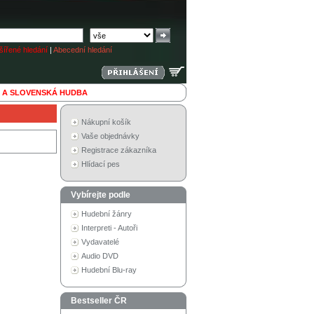
ířené hledání
|
Abecední hledání
 A SLOVENSKÁ HUDBA
Nákupní košík
Vaše objednávky
Registrace zákazníka
Hlídací pes
Vybírejte podle
Hudební žánry
Interpreti - Autoři
Vydavatelé
Audio DVD
Hudební Blu-ray
Bestseller ČR