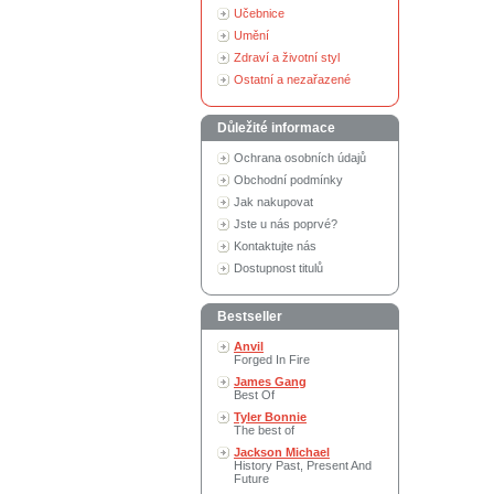
Učebnice
Umění
Zdraví a životní styl
Ostatní a nezařazené
Důležité informace
Ochrana osobních údajů
Obchodní podmínky
Jak nakupovat
Jste u nás poprvé?
Kontaktujte nás
Dostupnost titulů
Bestseller
Anvil
Forged In Fire
James Gang
Best Of
Tyler Bonnie
The best of
Jackson Michael
History Past, Present And
Future