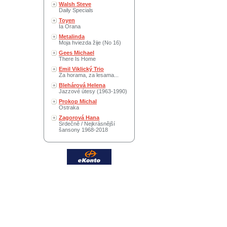
Walsh Steve
Daily Specials
Toyen
Ia Orana
Metalinda
Moja hviezda žije (No 16)
Gees Michael
There Is Home
Emil Viklický Trio
Za horama, za lesama...
Blehárová Helena
Jazzové útesy (1963-1990)
Prokop Michal
Ostraka
Zagorová Hana
Srdečně / Nejkrásnější
šansony 1968-2018