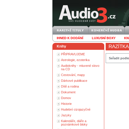
IHNED K DODÁNÍ
LUXUSNÍ BOXY
KN
RAZÍTKA
Knihy
PŘIPRAVUJEME
Seřadit podle
Astrologie, ezoterika
Audioknihy - mluvené slovo
na CD
Cestování, mapy
Dárkové publikace
Dítě a rodina
Dokument
Domov
Historie
Hudební cizojazyčné
Jazyky
Kalendáře, diáře a
poznámkové bloky