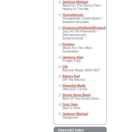
Jackson Michael
Blood On The Dance Floor -
History In The Mix
Youngbloods
Youngbloods / Earth Music /
Elephant Mountain
Domnerus/Hallberg/Erstand
Jazz At The Pawnshop -
30th Anniversary
3xSACD+DVD
Prodigy
Music For The Jilted
Generation
Jackson Alan
Freight Train
V/A
Klezmer Music 1908-1927
Bartos Karl
Off The Record
Depeche Mode
Ultra (CD + DVD)
Desert Rose Band
Best Of The Desert Rose..
Getz Stan
Stan Is Here
Jackson Michael
Dangerous
Abecední index