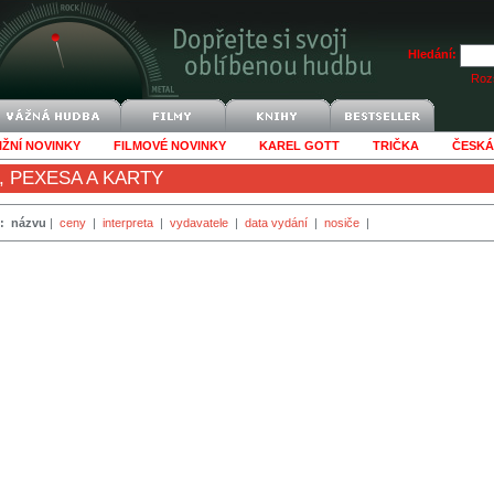
Hledání:
Rozš
IŽNÍ NOVINKY
FILMOVÉ NOVINKY
KAREL GOTT
TRIČKA
ČESKÁ
, PEXESA A KARTY
:
názvu
|
ceny
|
interpreta
|
vydavatele
|
data vydání
|
nosiče
|