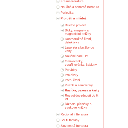
Krásná literatura
Naučná a odborná literatura
Periodika
Pro děti a mládež
Beletrie pro děti
Bloky, magnety a
magnetické knížky
Dobrodružné čtení,
detektivky
Leporela a knížky do
vany
Naučné nad 6 let
Omalovánky,
vystřihovánky, šablony
Pohádky
Pro dívky
První čtení
Puzzle a samolepky
Razítka, pexesa a karty
Rozvoj dovedností do 6.
let
Říkadla, písničky a
zvukové knížky
Regionální literatura
Sci-fi, fantasy
Slovenská literatura