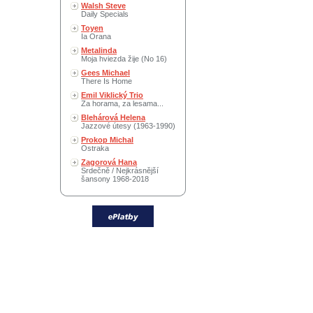
Walsh Steve
Daily Specials
Toyen
Ia Orana
Metalinda
Moja hviezda žije (No 16)
Gees Michael
There Is Home
Emil Viklický Trio
Za horama, za lesama...
Blehárová Helena
Jazzové útesy (1963-1990)
Prokop Michal
Ostraka
Zagorová Hana
Srdečně / Nejkrásnější
šansony 1968-2018