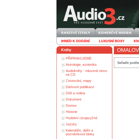
IHNED K DODÁNÍ
LUXUSNÍ BOXY
KN
OMALOV
Knihy
PŘIPRAVUJEME
Seřadit podle
Astrologie, ezoterika
Audioknihy - mluvené slovo
na CD
Cestování, mapy
Dárkové publikace
Dítě a rodina
Dokument
Domov
Historie
Hudební cizojazyčné
Jazyky
Kalendáře, diáře a
poznámkové bloky