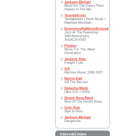
Jackson Michael
Blood On The Dance Floor -
History In The Mix
Youngbloods
Youngbloods / Earth Music /
Elephant Mountain
Domnerus/Hallberg/Erstand
Jazz At The Pawnshop -
30th Anniversary
3xSACD+DVD
Prodigy
Music For The Jilted
Generation
Jackson Alan
Freight Train
V/A
Klezmer Music 1908-1927
Bartos Karl
Off The Record
Depeche Mode
Ultra (CD + DVD)
Desert Rose Band
Best Of The Desert Rose..
Getz Stan
Stan Is Here
Jackson Michael
Dangerous
Abecední index