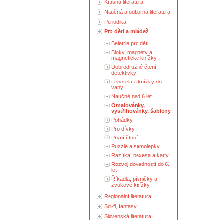
Krásná literatura
Naučná a odborná literatura
Periodika
Pro děti a mládež
Beletrie pro děti
Bloky, magnety a
magnetické knížky
Dobrodružné čtení,
detektivky
Leporela a knížky do
vany
Naučné nad 6 let
Omalovánky,
vystřihovánky, šablony
Pohádky
Pro dívky
První čtení
Puzzle a samolepky
Razítka, pexesa a karty
Rozvoj dovedností do 6.
let
Říkadla, písničky a
zvukové knížky
Regionální literatura
Sci-fi, fantasy
Slovenská literatura