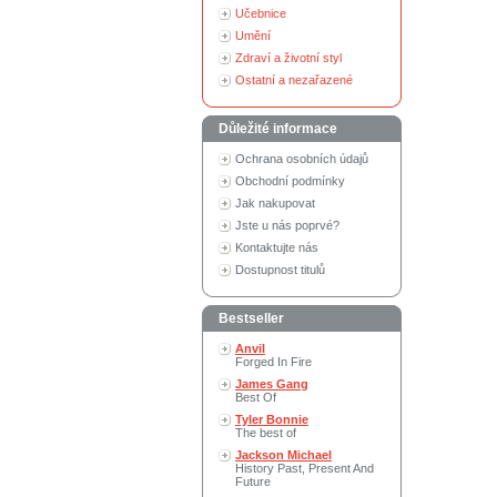
Učebnice
Umění
Zdraví a životní styl
Ostatní a nezařazené
Důležité informace
Ochrana osobních údajů
Obchodní podmínky
Jak nakupovat
Jste u nás poprvé?
Kontaktujte nás
Dostupnost titulů
Bestseller
Anvil
Forged In Fire
James Gang
Best Of
Tyler Bonnie
The best of
Jackson Michael
History Past, Present And
Future