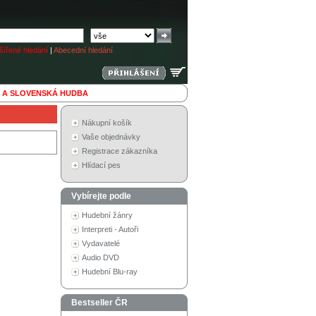
ířené hledání
|
Abecední hledání
 A SLOVENSKÁ HUDBA
Nákupní košík
Vaše objednávky
Registrace zákazníka
Hlídací pes
Vybírejte podle
Hudební žánry
Interpreti - Autoři
Vydavatelé
Audio DVD
Hudební Blu-ray
Bestseller ČR