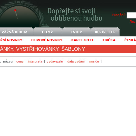
Hledání:
Rozš
IŽNÍ NOVINKY
FILMOVÉ NOVINKY
KAREL GOTT
TRIČKA
ČESKÁ
ÁNKY, VYSTŘIHOVÁNKY, ŠABLONY
:
názvu
|
ceny
|
interpreta
|
vydavatele
|
data vydání
|
nosiče
|