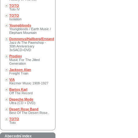
TOTO
Toto IV
TOTO
Isolation
Youngbloods
Youngbloods / Earth Music /
Elephant Mountain
Domnerus/Hallberg/Erstand
Jazz At The Pawnshop -
30th Anniversary
3xSACD+DVD
Prodigy
Music For The Jilted
Generation
Jackson Alan
Freight Train
V/A
Klezmer Music 1908-1927
Bartos Karl
Off The Record
Depeche Mode
Ultra (CD + DVD)
Desert Rose Band
Best Of The Desert Rose..
TOTO
Toto
Abecední index