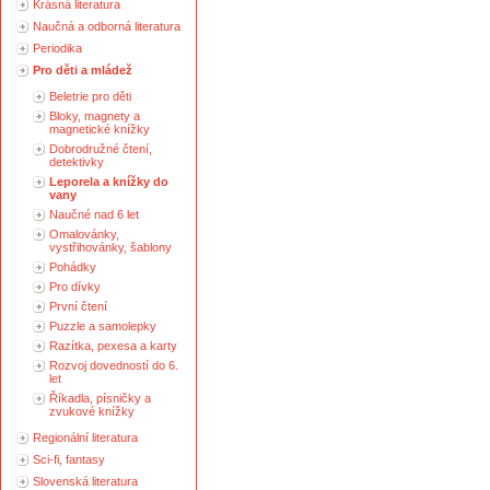
Krásná literatura
Naučná a odborná literatura
Periodika
Pro děti a mládež
Beletrie pro děti
Bloky, magnety a
magnetické knížky
Dobrodružné čtení,
detektivky
Leporela a knížky do
vany
Naučné nad 6 let
Omalovánky,
vystřihovánky, šablony
Pohádky
Pro dívky
První čtení
Puzzle a samolepky
Razítka, pexesa a karty
Rozvoj dovedností do 6.
let
Říkadla, písničky a
zvukové knížky
Regionální literatura
Sci-fi, fantasy
Slovenská literatura