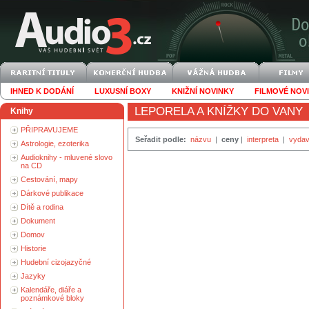
IHNED K DODÁNÍ
LUXUSNÍ BOXY
KNIŽNÍ NOVINKY
FILMOVÉ NOV
LEPORELA A KNÍŽKY DO VANY
Knihy
PŘIPRAVUJEME
Seřadit podle:
názvu
|
ceny
|
interpreta
|
vydav
Astrologie, ezoterika
Audioknihy - mluvené slovo
na CD
Cestování, mapy
Dárkové publikace
Dítě a rodina
Dokument
Domov
Historie
Hudební cizojazyčné
Jazyky
Kalendáře, diáře a
poznámkové bloky