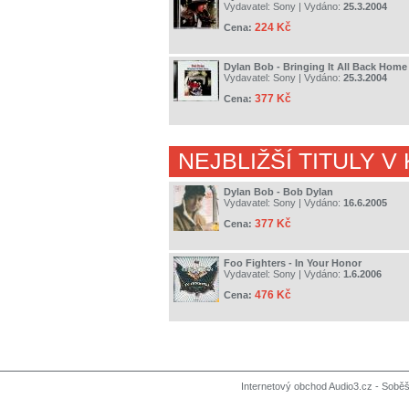
Vydavatel:
Sony
| Vydáno:
25.3.2004
224 Kč
Cena:
Dylan Bob - Bringing It All Back Home
Vydavatel:
Sony
| Vydáno:
25.3.2004
377 Kč
Cena:
NEJBLIŽŠÍ TITULY V
Dylan Bob - Bob Dylan
Vydavatel:
Sony
| Vydáno:
16.6.2005
377 Kč
Cena:
Foo Fighters - In Your Honor
Vydavatel:
Sony
| Vydáno:
1.6.2006
476 Kč
Cena:
Internetový obchod Audio3.cz - Soběši