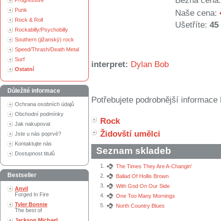
Běžná cena:
Progressive
Punk
Naše cena:
Rock & Roll
Ušetříte:
45
Rockabilly/Psychobilly
Southern (jižanský) rock
Speed/Thrash/Death Metal
Surf
interpret:
Dylan Bob
Ostatní
Důležité informace
Potřebujete podrobnější informace 
Ochrana osobních údajů
Obchodní podmínky
Rock
Jak nakupovat
Židovští umělci
Jste u nás poprvé?
Kontaktujte nás
Seznam skladeb
Dostupnost titulů
1.
The Times They Are A-Changin'
Bestseller
2.
Ballad Of Hollis Brown
3.
With God On Our Side
Anvil
Forged In Fire
4.
One Too Many Mornings
Tyler Bonnie
5.
North Country Blues
The best of
Jackson Michael