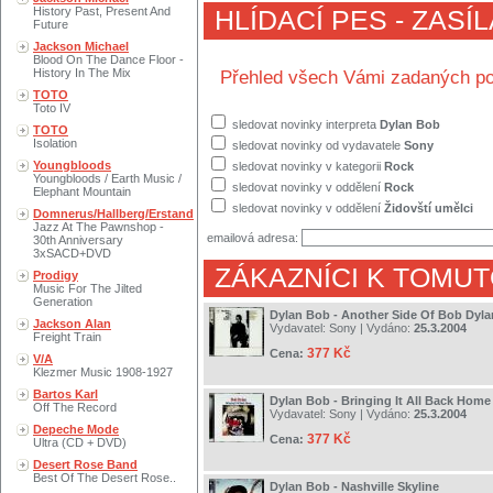
History Past, Present And
HLÍDACÍ PES - ZASÍ
Future
Jackson Michael
Blood On The Dance Floor -
History In The Mix
Přehled všech Vámi zadaných po
TOTO
Toto IV
sledovat novinky interpreta
Dylan Bob
TOTO
Isolation
sledovat novinky od vydavatele
Sony
Youngbloods
sledovat novinky v kategorii
Rock
Youngbloods / Earth Music /
sledovat novinky v oddělení
Rock
Elephant Mountain
sledovat novinky v oddělení
Židovští umělci
Domnerus/Hallberg/Erstand
Jazz At The Pawnshop -
emailová adresa:
30th Anniversary
3xSACD+DVD
ZÁKAZNÍCI K TOMUT
Prodigy
Music For The Jilted
Generation
Dylan Bob - Another Side Of Bob Dyla
Jackson Alan
Vydavatel:
Sony
| Vydáno:
25.3.2004
Freight Train
377 Kč
Cena:
V/A
Klezmer Music 1908-1927
Bartos Karl
Dylan Bob - Bringing It All Back Home
Off The Record
Vydavatel:
Sony
| Vydáno:
25.3.2004
Depeche Mode
377 Kč
Cena:
Ultra (CD + DVD)
Desert Rose Band
Best Of The Desert Rose..
Dylan Bob - Nashville Skyline