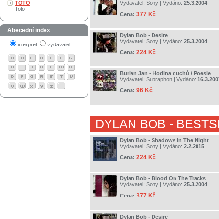
TOTO
Vydavatel:
Sony
| Vydáno:
25.3.2004
Toto
377 Kč
Cena:
Abecední index
Dylan Bob - Desire
Vydavatel:
Sony
| Vydáno:
25.3.2004
interpret
vydavatel
224 Kč
Cena:
Burian Jan - Hodina duchů / Poesie
Vydavatel:
Supraphon
| Vydáno:
16.3.200
96 Kč
Cena:
DYLAN BOB
- BESTS
Dylan Bob - Shadows In The Night
Vydavatel:
Sony
| Vydáno:
2.2.2015
224 Kč
Cena:
Dylan Bob - Blood On The Tracks
Vydavatel:
Sony
| Vydáno:
25.3.2004
377 Kč
Cena:
Dylan Bob - Desire