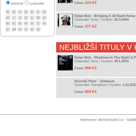
224 Kč
Cena:
interpret
vydavatel
Dylan Bob - Bringing It All Back Home
Vydavatel:
Sony
| Vydáno:
25.3.2004
377 Kč
Cena:
NEJBLIŽŠÍ TITULY V
Dylan Bob - Shadows In The Night (LP
Vydavatel:
Sony
| Vydáno:
30.1.2015
908 Kč
Cena:
Dvorský Peter - Jubileum
Vydavatel:
Supraphon
| Vydáno:
1.10.201
404 Kč
Cena:
Internetový obchod Audio3.cz - Soběši