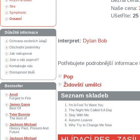
Běžná cena:
Rhytm & Blues
Ska
Naše cena:
Symphonic
Ušetříte:
25
Ostatní
Důležité informace
interpret:
Dylan Bob
Ochrana osobních údajů
Obchodní podmínky
Jak nakupovat
Jste u nás poprvé?
Potřebujete podrobnější informace 
Kontaktujte nás
Dostupnost titulů
Pop
Židovští umělci
Bestseller
Seznam skladeb
Anvil
Forged In Fire
James Gang
1.
I'm A Fool To Want You
Best Of
2.
The Night We Called It A Day
Tyler Bonnie
3.
Stay With Me
The best of
4.
Autumn Leaves
Jackson Michael
5.
Why Try to Change Me Now
History Past, Present And
Future
HLÍDACÍ PES - ZASÍ
Jackson Michael