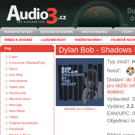
IHNED K DODÁNÍ
LUXUSNÍ BOXY
KNIŽNÍ NOVINKY
FILMOVÉ NOV
Dylan Bob
- Shadows I
Pop
Cajun
Typ zboží:
Crossover (Klasika/Pop)
Disco
Nosič:
Doo Wop
Dodání:
do 1
Instrumental
pro bližší i
Japan pop
dodání)
Korean pop
Vydavatel:
S
Mluvené slovo
New Age
Vydáno:
2.2
Klikněte pro zvětšení.
New Wave
EAN/UPC: 0
Oldies
Objednací k
Original Soundtrack
Písničkáři