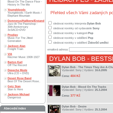
Blood On The Dance Floor -
History In The Mix
Youngbloods
Přehled všech Vámi zadaných po
Youngbloods / Earth Music /
Elephant Mountain
Domnerus/Hallberg/Erstand
sledovat novinky interpreta
Dylan Bob
Jazz At The Pawnshop -
30th Anniversary
sledovat novinky od vydavatele
Sony
3xSACD+DVD
sledovat novinky v kategorii
Pop
Prodigy
Music For The Jilted
sledovat novinky v oddělení
Pop
Generation
sledovat novinky v oddělení
Židovští umělci
Jackson Alan
Freight Train
emailová adresa:
V/A
DYLAN BOB
- BESTS
Klezmer Music 1908-1927
Bartos Karl
Off The Record
Dylan Bob - The Times They Are A-Ch
Depeche Mode
Vydavatel:
Sony
| Vydáno:
16.6.2005
Ultra (CD + DVD)
404 Kč
Cena:
Desert Rose Band
Best Of The Desert Rose..
Getz Stan
Dylan Bob - Blood On The Tracks
Stan Is Here
Vydavatel:
Sony
| Vydáno:
25.3.2004
Jackson Michael
377 Kč
Cena:
Dangerous
Dylan Bob - Desire
Abecední index
Vydavatel:
Sony
| Vydáno:
25.3.2004