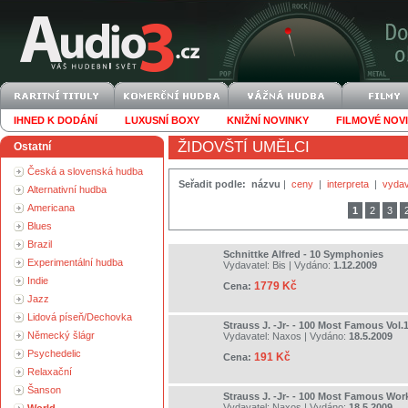
IHNED K DODÁNÍ
LUXUSNÍ BOXY
KNIŽNÍ NOVINKY
FILMOVÉ NOV
ŽIDOVŠTÍ UMĚLCI
Ostatní
Česká a slovenská hudba
Seřadit podle:
názvu
|
ceny
|
interpreta
|
vydav
Alternativní hudba
Americana
1
2
3
Blues
Brazil
Schnittke Alfred - 10 Symphonies
Experimentální hudba
Vydavatel:
Bis
| Vydáno:
1.12.2009
Indie
1779 Kč
Cena:
Jazz
Lidová píseň/Dechovka
Strauss J. -Jr- - 100 Most Famous Vol.
Německý šlágr
Vydavatel:
Naxos
| Vydáno:
18.5.2009
Psychedelic
191 Kč
Cena:
Relaxační
Šanson
Strauss J. -Jr- - 100 Most Famous Wor
Vydavatel:
Naxos
| Vydáno:
18.5.2009