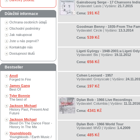
Dárkový poukaz
Gainsbourg Serge - 17 Chansons Indi
Vydavatel:
Lasis
| Vydáno:
21.7.2015
191 Kč
Cena:
Důležité informace
Ochrana osobních údajů
Goodman Benny - 1935-From The Fam
Obchodní podmínky
Vydavatel:
Circle
| Vydáno:
13.3.2014
Jak nakupovat
539 Kč
Cena:
Jste u nás poprvé?
Kontaktujte nás
Ligeti György - 1948-2001:a Ligeti Od
Dostupnost titulů
Vydavatel:
Bis
| Vydáno:
19.11.2012
656 Kč
Cena:
Bestseller
Cohen Leonard - 1957
Anvil
Vydavatel:
Greyscale
| Vydáno:
24.11.20
Forged In Fire
James Gang
197 Kč
Cena:
Best Of
Tyler Bonnie
The best of
Dylan Bob - 1966 Live Recordings
Vydavatel:
Columbia
| Vydáno:
11.11.2016
Jackson Michael
History Past, Present And
4341 Kč
Cena:
Future
Jackson Michael
Blood On The Dance Floor -
Dylan Bob - 1966 World Tour
History In The Mix
Vydavatel:
MVD
| Vydáno:
1.4.2009
Youngbloods
485 Kč
Cena:
Youngbloods / Earth Music /