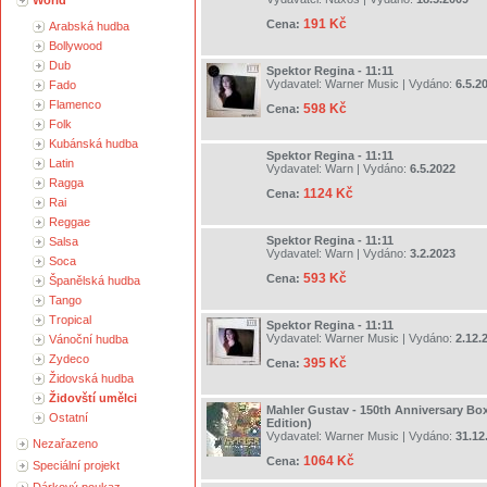
World
191 Kč
Cena:
Arabská hudba
Bollywood
Dub
Spektor Regina - 11:11
Vydavatel:
Warner Music
| Vydáno:
6.5.2
Fado
Flamenco
598 Kč
Cena:
Folk
Kubánská hudba
Spektor Regina - 11:11
Latin
Vydavatel:
Warn
| Vydáno:
6.5.2022
Ragga
1124 Kč
Cena:
Rai
Reggae
Spektor Regina - 11:11
Salsa
Vydavatel:
Warn
| Vydáno:
3.2.2023
Soca
593 Kč
Cena:
Španělská hudba
Tango
Tropical
Spektor Regina - 11:11
Vydavatel:
Warner Music
| Vydáno:
2.12.
Vánoční hudba
Zydeco
395 Kč
Cena:
Židovská hudba
Židovští umělci
Mahler Gustav - 150th Anniversary Box
Ostatní
Edition)
Vydavatel:
Warner Music
| Vydáno:
31.12
Nezařazeno
1064 Kč
Cena:
Speciální projekt