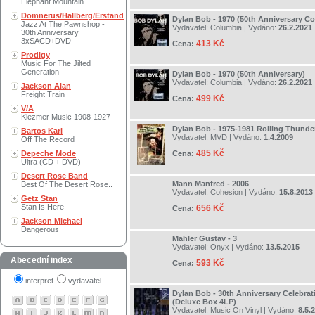
Elephant Mountain
Domnerus/Hallberg/Erstand
Dylan Bob - 1970 (50th Anniversary Co
Jazz At The Pawnshop -
Vydavatel:
Columbia
| Vydáno:
26.2.2021
30th Anniversary
3xSACD+DVD
413 Kč
Cena:
Prodigy
Music For The Jilted
Generation
Dylan Bob - 1970 (50th Anniversary)
Vydavatel:
Columbia
| Vydáno:
26.2.2021
Jackson Alan
Freight Train
499 Kč
Cena:
V/A
Klezmer Music 1908-1927
Dylan Bob - 1975-1981 Rolling Thunde
Bartos Karl
Vydavatel:
MVD
| Vydáno:
1.4.2009
Off The Record
485 Kč
Depeche Mode
Cena:
Ultra (CD + DVD)
Desert Rose Band
Mann Manfred - 2006
Best Of The Desert Rose..
Vydavatel:
Cohesion
| Vydáno:
15.8.2013
Getz Stan
Stan Is Here
656 Kč
Cena:
Jackson Michael
Dangerous
Mahler Gustav - 3
Vydavatel:
Onyx
| Vydáno:
13.5.2015
Abecední index
593 Kč
Cena:
interpret
vydavatel
Dylan Bob - 30th Anniversary Celebrat
(Deluxe Box 4LP)
Vydavatel:
Music On Vinyl
| Vydáno:
8.5.