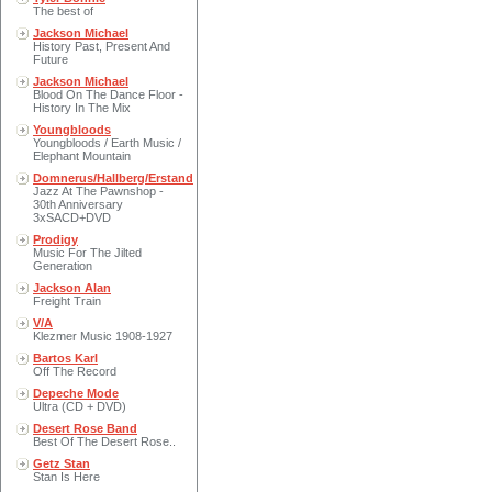
The best of
Jackson Michael
History Past, Present And
Future
Jackson Michael
Blood On The Dance Floor -
History In The Mix
Youngbloods
Youngbloods / Earth Music /
Elephant Mountain
Domnerus/Hallberg/Erstand
Jazz At The Pawnshop -
30th Anniversary
3xSACD+DVD
Prodigy
Music For The Jilted
Generation
Jackson Alan
Freight Train
V/A
Klezmer Music 1908-1927
Bartos Karl
Off The Record
Depeche Mode
Ultra (CD + DVD)
Desert Rose Band
Best Of The Desert Rose..
Getz Stan
Stan Is Here