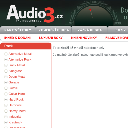
IHNED K DODÁNÍ
LUXUSNÍ BOXY
KNIŽNÍ NOVINKY
FILMOVÉ NOV
Rock
Toto zboží již v naší nabídce není.
Alternative Metal
Je možné, že zboží naleznete pod jinou kartou ve vyh
Alternative Rock
Black Metal
Bluegrass
Doom Metal
Garage
Gothic
Guitar Hero
Hard Rock
Hardcore
Heavy Metal
Industrial
Krautrock