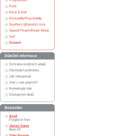
Progressive
Punk
Rock & Roll
Rockabilly/Psychobilly
Southern (jižanský) rock
Speed/Thrash/Death Metal
Surf
Ostatní
Důležité informace
Ochrana osobních údajů
Obchodní podmínky
Jak nakupovat
Jste u nás poprvé?
Kontaktujte nás
Dostupnost titulů
Bestseller
Anvil
Forged In Fire
James Gang
Best Of
Tyler Bonnie