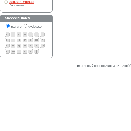
Jackson Michael
Dangerous
Abecední index
interpret
vydavatel
Internetový obchod Audio3.cz - Soběši