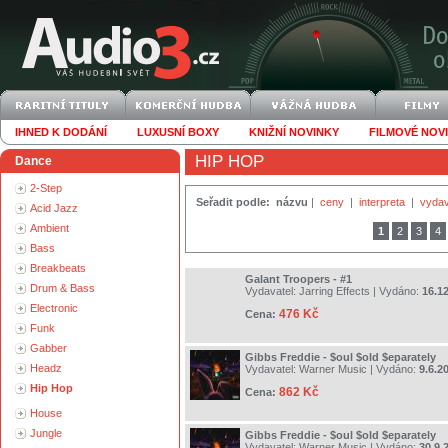
IHNED K DODÁNÍ
LUXUSNÍ BOXY
KNIŽNÍ NOVINKY
FILMOVÉ NOV
HIP HOP
Dance
2-Step
Seřadit podle:
názvu
|
ceny
|
interpreta
|
vydav
Acid Jazz
Ambient
1
2
3
4
Bass
Breakbeats
Galant Troopers - #1
Drum & Bass
Vydavatel:
Jarring Effects
| Vydáno:
16.1
Electronic
476 Kč
Cena:
Funk
Gabber
Gibbs Freddie - $oul $old $eparately
Headz
Vydavatel:
Warner Music
| Vydáno:
9.6.2
Hip Hop
862 Kč
Cena:
House
Jungle
Gibbs Freddie - $oul $old $eparately
Vydavatel:
Warner Music
| Vydáno:
30.9.