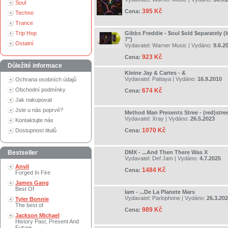
Soul
395 Kč
Cena:
Techno
Trance
Trip Hop
Gibbs Freddie - $oul $old $eparately (I
7")
Ostatní
Vydavatel:
Warner Music
| Vydáno:
9.6.2
923 Kč
Cena:
Důležité informace
Kleine Jay & Cartes - &
Vydavatel:
Pattaya
| Vydáno:
16.9.2010
Ochrana osobních údajů
Obchodní podmínky
674 Kč
Cena:
Jak nakupovat
Jste u nás poprvé?
Method Man Presents Stree - (red)stre
Vydavatel:
Xray
| Vydáno:
26.5.2023
Kontaktujte nás
1070 Kč
Dostupnost titulů
Cena:
Bestseller
DMX - ...And Then There Was X
Vydavatel:
Def Jam
| Vydáno:
4.7.2025
Anvil
1484 Kč
Cena:
Forged In Fire
James Gang
Best Of
Iam - ...De La Planete Mars
Vydavatel:
Parlophone
| Vydáno:
26.3.20
Tyler Bonnie
The best of
989 Kč
Cena:
Jackson Michael
History Past, Present And
Future