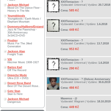
XXXTentacion - ?
Jackson Michael
Vydavatel:
Universal
| Vydáno:
20.7.2018
Blood On The Dance Floor -
585 Kč
Cena:
History In The Mix
Youngbloods
Youngbloods / Earth Music /
XXXTentacion - ?
Elephant Mountain
Vydavatel:
Caroline
| Vydáno:
1.6.2018
Domnerus/Hallberg/Erstand
Jazz At The Pawnshop -
449 Kč
Cena:
30th Anniversary
3xSACD+DVD
Prodigy
XXXTentacion - ?
Music For The Jilted
Vydavatel:
Caroline
| Vydáno:
13.7.2018
Generation
953 Kč
Cena:
Jackson Alan
Freight Train
V/A
XXXTentacion - ?
Klezmer Music 1908-1927
Vydavatel:
Universal
| Vydáno:
1.6.2018
Bartos Karl
290 Kč
Cena:
Off The Record
Depeche Mode
Ultra (CD + DVD)
XXXTentacion - ? (Deluxe Anniversary
Vydavatel:
Universal
| Vydáno:
30.8.2019
Desert Rose Band
Best Of The Desert Rose..
466 Kč
Cena:
Getz Stan
Stan Is Here
Maxenss - @
Jackson Michael
Vydavatel:
Wagram
| Vydáno:
18.10.2019
Dangerous
449 Kč
Cena: