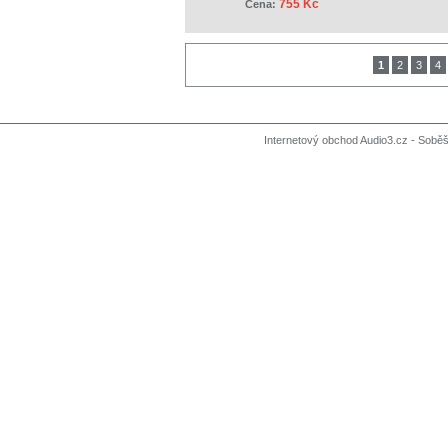
755 Kč
Cena:
1
2
3
4
Internetový obchod Audio3.cz - Soběši