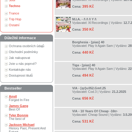
Soul
Techno
395 Kč
Cena:
Trance
Trip Hop
M.I.A. - /\ /\ /\ Y /\
Vydavatel:
Xl Recordings
| Vydáno:
12.7.
Ostatní
350 Kč
Cena:
Důležité informace
Borghesia - [pias] 40
Vydavatel:
Play It Again Sam
| Vydáno:
28
Ochrana osobních údajů
Obchodní podmínky
440 Kč
Cena:
Jak nakupovat
Jste u nás poprvé?
Tiga - [pias] 40
Vydavatel:
Play It Again Sam
| Vydáno:
22
Kontaktujte nás
494 Kč
Dostupnost titulů
Cena:
Bestseller
V/A - [qr]v.052.Gmf.25
Vydavatel:
Cod.3
| Vydáno:
21.2.2025
Anvil
656 Kč
Cena:
Forged In Fire
James Gang
Best Of
V/A - 10 Years Of Cheap -16tr-
Vydavatel:
Cheap Sound
| Vydáno:
3.5.2
Tyler Bonnie
The best of
531 Kč
Cena:
Jackson Michael
History Past, Present And
Future