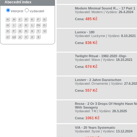
Abecední index
Modern Minimal Sound R... - 17 Part 1
interpret
vydavatel
Vydavatel:
Modern
| Vydáno:
26.4.2024
485 Kč
Cena:
Lunice - 180
Vydavatel:
Luckyme
| Vydáno:
8.10.2021
836 Kč
Cena:
Twilight Ritual - 1982-2020 -Digi-
Vydavatel:
Wave
| Vydáno:
18.10.2021
674 Kč
Cena:
Lesterr - 2 Jahre Dazwischen
Vydavatel:
Ornaments
| Vydáno:
27.6.20
557 Kč
Cena:
Rrose - 2 Or 3 Drops Of Height Have 
With Savagery
Vydavatel:
T4t
| Vydáno:
28.3.2025
1061 Kč
Cena:
V/A - 20 Years Systematic
Vydavatel:
Syste
| Vydáno:
13.12.2024