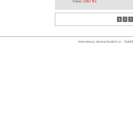
1367 Kč
Cena:
1
2
3
Internetový obchod Audio3.cz - Soběši