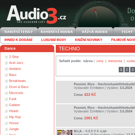
IHNED K DODÁNÍ
LUXUSNÍ BOXY
KNIŽNÍ NOVINKY
FILMOVÉ NOV
TECHNO
Dance
2-Step
Seřadit podle:
názvu
|
ceny
|
interpreta
|
vydav
Acid Jazz
Ambient
1
2
3
Bass
Breakbeats
Puestel, Rico - #technohasleftthebuild
Drum & Bass
Vydavatel:
Exhibition
| Vydáno:
3.5.2024
Electronic
422 Kč
Cena:
Funk
Gabber
Puestel, Rico - #technohasleftthebuild
Headz
Vydavatel:
Exhibition
| Vydáno:
3.5.2024
Hip Hop
1061 Kč
Cena:
House
Jungle
M.I.A. - /\ /\ /\ Y /\ -Ltd-
Vydavatel:
Xl Recordings
| Vydáno:
12.7.