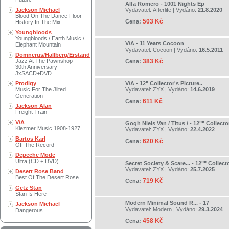
Alfa Romero - 1001 Nights Ep
Jackson Michael
Vydavatel:
Afterlife
| Vydáno:
21.8.2020
Blood On The Dance Floor -
503 Kč
Cena:
History In The Mix
Youngbloods
Youngbloods / Earth Music /
V/A - 11 Years Cocoon
Elephant Mountain
Vydavatel:
Cocoon
| Vydáno:
16.5.2011
Domnerus/Hallberg/Erstand
Jazz At The Pawnshop -
383 Kč
Cena:
30th Anniversary
3xSACD+DVD
Prodigy
V/A - 12" Collector's Picture..
Music For The Jilted
Vydavatel:
ZYX
| Vydáno:
14.6.2019
Generation
611 Kč
Cena:
Jackson Alan
Freight Train
V/A
Gogh Niels Van / Titus / - 12"" Collecto
Klezmer Music 1908-1927
Vydavatel:
ZYX
| Vydáno:
22.4.2022
Bartos Karl
620 Kč
Cena:
Off The Record
Depeche Mode
Ultra (CD + DVD)
Secret Society & Scare... - 12"" Collect
Vydavatel:
ZYX
| Vydáno:
25.7.2025
Desert Rose Band
Best Of The Desert Rose..
719 Kč
Cena:
Getz Stan
Stan Is Here
Modern Minimal Sound R... - 17
Jackson Michael
Vydavatel:
Modern
| Vydáno:
29.3.2024
Dangerous
458 Kč
Cena: