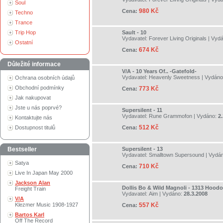
Soul
980 Kč
Cena:
Techno
Trance
Trip Hop
Sault - 10
Vydavatel:
Forever Living Originals
| Vyd
Ostatní
674 Kč
Cena:
Důležité informace
V/A - 10 Years Of.. -Gatefold-
Vydavatel:
Heavenly Sweetness
| Vydán
Ochrana osobních údajů
Obchodní podmínky
773 Kč
Cena:
Jak nakupovat
Jste u nás poprvé?
Supersilent - 11
Vydavatel:
Rune Grammofon
| Vydáno:
2
Kontaktujte nás
512 Kč
Dostupnost titulů
Cena:
Bestseller
Supersilent - 13
Vydavatel:
Smalltown Supersound
| Vydá
Satya
710 Kč
Cena:
Live In Japan May 2000
Jackson Alan
Dollis Bo & Wild Magnoli - 1313 Hoodo
Freight Train
Vydavatel:
Aim
| Vydáno:
28.3.2008
V/A
Klezmer Music 1908-1927
557 Kč
Cena:
Bartos Karl
Off The Record