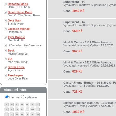
Supersilent - 14
Depeche Mode
Vydavatel:
Smalltown Supersound
| Vydá
Ultra (CD + DVD)
1042 Kč
Cena:
Desert Rose Band
Best Of The Desert Rose..
Getz Stan
Supersilent - 14
Stan Is Here
Vydavatel:
Smalltown Supersound
| Vydá
Jackson Michael
560 Kč
Cena:
Dangerous
Tyler Bonnie
Greatest Hits
Mind & Matter - 1514 Oliver Avenue
Iii Decades Live Ceremony
Vydavatel:
Numero
| Vydáno:
25.8.2023
Beck
962 Kč
Cena:
Midnite Vultures
V/A
Man You Swing!
Mind & Matter - 1514 Oliver Avenue..
Vydavatel:
Numero
| Vydáno:
24.10.2013
Storm Force
Age Of Fear
629 Kč
Cena:
Pendragon
Love Over Fear
Castor Jimmy -Bunch- - 16 Slabs Of F
Vydavatel:
RCA
| Vydáno:
30.6.1990
Abecední index
728 Kč
Cena:
interpret
vydavatel
Sixteen Nineteen Bad Ass - 1619 Bad 
Vydavatel:
P-vine
| Vydáno:
17.12.2021
1032 Kč
Cena: