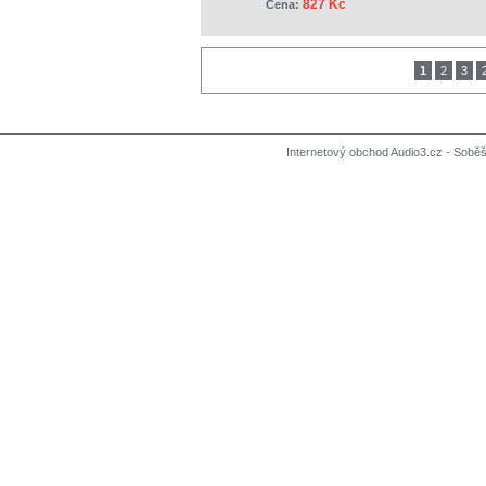
827 Kč
Cena:
1
2
3
Internetový obchod Audio3.cz - Soběši