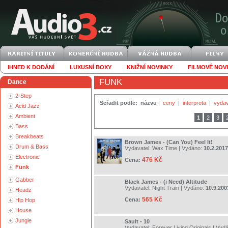
IHNED K DODÁNÍ
LUXUSNÍ BOXY
KNIŽNÍ NOVINKY
FILMOVÉ NOV
FUNK
Dance
2-Step
Seřadit podle:
názvu
|
ceny
|
interpreta
|
vydav
Acid Jazz
Ambient
1
2
3
Bass
Breakbeats
Brown James - (Can You) Feel It!
Drum & Bass
Vydavatel:
Wax Time
| Vydáno:
10.2.2017
Electronic
476 Kč
Cena:
Funk
Gabber
Black James - (i Need) Altitude
Vydavatel:
Night Train
| Vydáno:
10.9.200
Headz
565 Kč
Cena:
Hip Hop
House
Jungle
Sault - 10
Vydavatel:
Forever Living Originals
| Vyd