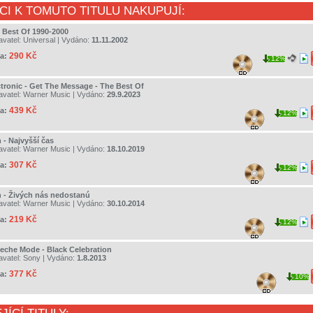
CI K TOMUTO TITULU NAKUPUJÍ:
- Best Of 1990-2000
avatel:
Universal
| Vydáno:
11.11.2002
290 Kč
a:
12%
ctronic - Get The Message - The Best Of
avatel:
Warner Music
| Vydáno:
29.9.2023
439 Kč
a:
12%
 - Najvyšší čas
avatel:
Warner Music
| Vydáno:
18.10.2019
307 Kč
a:
12%
n - Živých nás nedostanú
avatel:
Warner Music
| Vydáno:
30.10.2014
219 Kč
a:
12%
eche Mode - Black Celebration
avatel:
Sony
| Vydáno:
1.8.2013
377 Kč
a:
10%