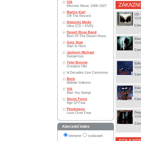
V/A
ZÁKAZNÍ
Klezmer Music 1908-1927
Bartos Karl
U2 
Off The Record
Vyd
Depeche Mode
Cen
Ultra (CD + DVD)
Desert Rose Band
Best Of The Desert Rose..
Ele
Getz Stan
Vyd
Stan Is Here
Cen
Jackson Michael
Dangerous
Tyler Bonnie
Elán
Greatest Hits
Vyd
Iii Decades Live Ceremony
Cen
Beck
Midnite Vultures
Elá
V/A
Vyd
Man You Swing!
Storm Force
Cen
Age Of Fear
Pendragon
Dep
Love Over Fear
Vyd
Cen
Abecední index
interpret
vydavatel