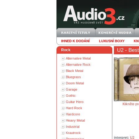
IHNED K DODÁNÍ
LUXUSNÍ BOXY
KN
U2
- Best
Rock
Alternative Metal
Alternative Rock
Black Metal
Bluegrass
Doom Metal
Garage
Gothic
Guitar Hero
Klikněte pr
Hard Rock
Hardcore
Heavy Metal
Industrial
Krautrock
interpret:
U2