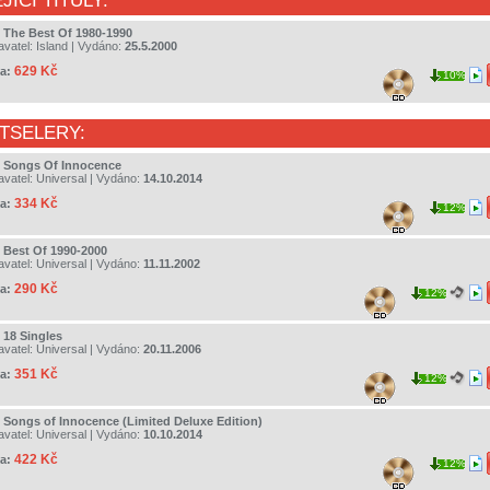
JÍCÍ TITULY:
- The Best Of 1980-1990
avatel:
Island
| Vydáno:
25.5.2000
629 Kč
a:
10%
TSELERY:
- Songs Of Innocence
avatel:
Universal
| Vydáno:
14.10.2014
334 Kč
a:
12%
- Best Of 1990-2000
avatel:
Universal
| Vydáno:
11.11.2002
290 Kč
a:
12%
 18 Singles
avatel:
Universal
| Vydáno:
20.11.2006
351 Kč
a:
12%
- Songs of Innocence (Limited Deluxe Edition)
avatel:
Universal
| Vydáno:
10.10.2014
422 Kč
a:
12%