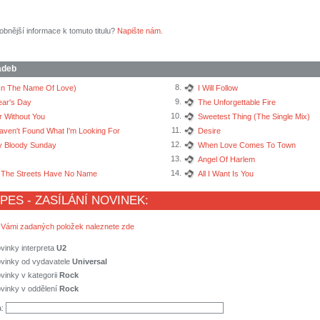
obnější informace k tomuto titulu?
Napište nám
.
adeb
8.
(In The Name Of Love)
I Will Follow
9.
ar's Day
The Unforgettable Fire
10.
r Without You
Sweetest Thing (The Single Mix)
11.
 Haven't Found What I'm Looking For
Desire
12.
 Bloody Sunday
When Love Comes To Town
13.
Angel Of Harlem
14.
The Streets Have No Name
All I Want Is You
 PES - ZASÍLÁNÍ NOVINEK:
 Vámi zadaných položek naleznete zde
vinky interpreta
U2
ovinky od vydavatele
Universal
vinky v kategorii
Rock
vinky v oddělení
Rock
a: