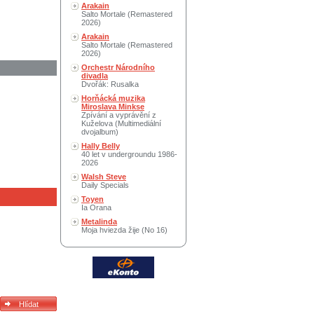
Arakain
Salto Mortale (Remastered
2026)
Arakain
Salto Mortale (Remastered
2026)
Orchestr Národního
divadla
Dvořák: Rusalka
Horňácká muzika
Miroslava Minkse
Zpívání a vyprávění z
Kuželova (Multimediální
dvojalbum)
Hally Belly
40 let v undergroundu 1986-
2026
Walsh Steve
Daily Specials
Toyen
Ia Orana
Metalinda
Moja hviezda žije (No 16)