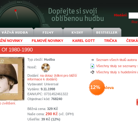
Hledání:
Rozš
IŽNÍ NOVINKY
FILMOVÉ NOVINKY
KAREL GOTT
TRIČKA
ČESKÁ
 Of 1980-1990
Typ zboží:
Hudba
Seznam všech titulů autora
Všechny tituly se seznamy 
Nosič:
Všechny tituly s hudebními
Dodání:
na dotaz (klikni pro bližší
informace k dodání)
Vydavatel:
Universal
12%
sleva
Vydáno:
9.11.1998
EAN/UPC: 0731452461322
Objednací kód:
768240
o zvětšení.
Běžná cena:
329 Kč
290 Kč
Naše cena:
(vč. DPH)
Ušetříte:
39 Kč (12%)