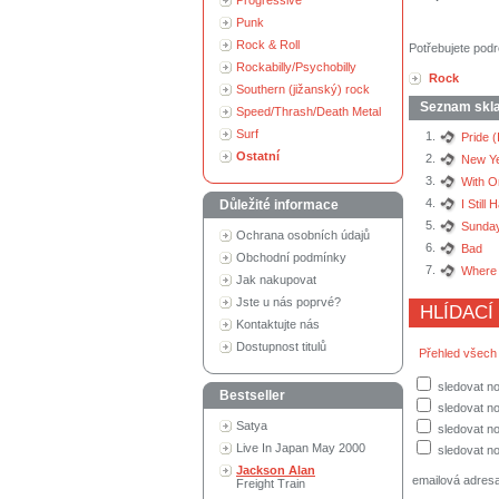
Progressive
Punk
Rock & Roll
Potřebujete podr
Rockabilly/Psychobilly
Rock
Southern (jižanský) rock
Seznam skl
Speed/Thrash/Death Metal
Surf
1.
Pride 
Ostatní
2.
New Ye
3.
With O
4.
Důležité informace
I Still
5.
Sunday
Ochrana osobních údajů
6.
Bad
Obchodní podmínky
7.
Where 
Jak nakupovat
Jste u nás poprvé?
HLÍDACÍ
Kontaktujte nás
Dostupnost titulů
Přehled všech
sledovat no
Bestseller
sledovat n
Satya
sledovat no
Live In Japan May 2000
sledovat no
Jackson Alan
emailová adres
Freight Train