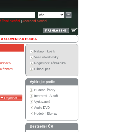
ířené hledání
|
Abecední hledání
 A SLOVENSKÁ HUDBA
Nákupní košík
Vaše objednávky
skladeb
Registrace zákazníka
 ukázkami
Hlídací pes
Vybírejte podle
Hudební žánry
Interpreti - Autoři
Vydavatelé
Audio DVD
Hudební Blu-ray
Bestseller ČR