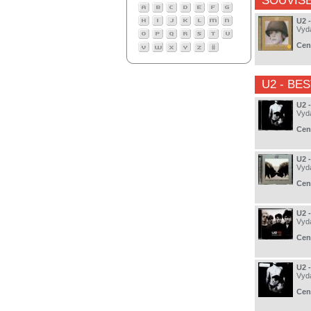
SOUVISE
U2 
Vyd
Cen
U2
- BES
U2 
Vyd
Cen
U2 
Vyd
Cen
U2 -
Vyd
Cen
U2 
Vyd
Cen