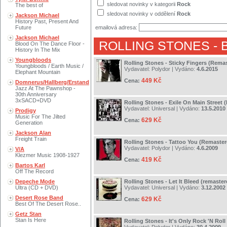
sledovat novinky v kategorii
Rock
The best of
sledovat novinky v oddělení
Rock
Jackson Michael
History Past, Present And
Future
emailová adresa:
Jackson Michael
ROLLING STONES
- 
Blood On The Dance Floor -
History In The Mix
Youngbloods
Rolling Stones - Sticky Fingers (Rema
Youngbloods / Earth Music /
Vydavatel:
Polydor
| Vydáno:
4.6.2015
Elephant Mountain
449 Kč
Cena:
Domnerus/Hallberg/Erstand
Jazz At The Pawnshop -
30th Anniversary
3xSACD+DVD
Rolling Stones - Exile On Main Street
Vydavatel:
Universal
| Vydáno:
13.5.2010
Prodigy
Music For The Jilted
629 Kč
Cena:
Generation
Jackson Alan
Freight Train
Rolling Stones - Tattoo You (Remaster
Vydavatel:
Polydor
| Vydáno:
4.6.2009
V/A
Klezmer Music 1908-1927
419 Kč
Cena:
Bartos Karl
Off The Record
Depeche Mode
Rolling Stones - Let It Bleed (remaster
Ultra (CD + DVD)
Vydavatel:
Universal
| Vydáno:
3.12.2002
Desert Rose Band
629 Kč
Cena:
Best Of The Desert Rose..
Getz Stan
Stan Is Here
Rolling Stones - It's Only Rock 'N Rol