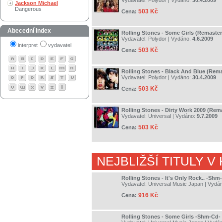
Vydavatel:
Polydor
| Vydáno:
30.4.2009
Jackson Michael
Dangerous
503 Kč
Cena:
Abecední index
Rolling Stones - Some Girls (Remaste
Vydavatel:
Polydor
| Vydáno:
4.6.2009
interpret
vydavatel
503 Kč
Cena:
Rolling Stones - Black And Blue (Rem
Vydavatel:
Polydor
| Vydáno:
30.4.2009
503 Kč
Cena:
Rolling Stones - Dirty Work 2009 (Rem
Vydavatel:
Universal
| Vydáno:
9.7.2009
503 Kč
Cena:
NEJBLIŽŠÍ TITULY V
Rolling Stones - It's Only Rock.. -Shm
Vydavatel:
Universal Music Japan
| Vydá
916 Kč
Cena:
Rolling Stones - Some Girls -Shm-Cd-