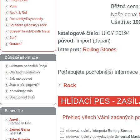
Progressive
Běžná cena:
Punk
Rock & Roll
Naše cena:
Rockabilly/Psychobilly
Ušetříte:
10
Southern (jižanský) rock
Speed/Thrash/Death Metal
katalogové číslo:
UICY 20194
Surf
původ:
import (Japan)
Ostatní
interpret:
Rolling Stones
Důležité informace
Ochrana osobních údajů
Potřebujete podrobnější informace 
Obchodní podmínky
Jak nakupovat
Rock
Jste u nás poprvé?
Kontaktujte nás
Dostupnost titulů
HLÍDACÍ PES - ZASÍ
Bestseller
Přehled všech Vámi zadaných po
Anvil
Forged In Fire
James Gang
sledovat novinky interpreta
Rolling Stones
Best Of
sledovat novinky od vydavatele
Universal Musi
Tyler Bonnie