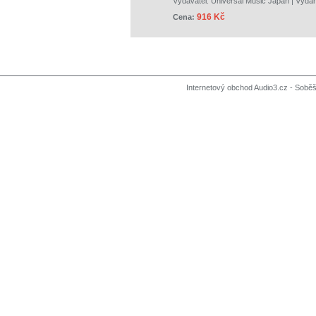
Vydavatel:
Universal Music Japan
| Vydá
916 Kč
Cena:
Internetový obchod Audio3.cz - Soběši