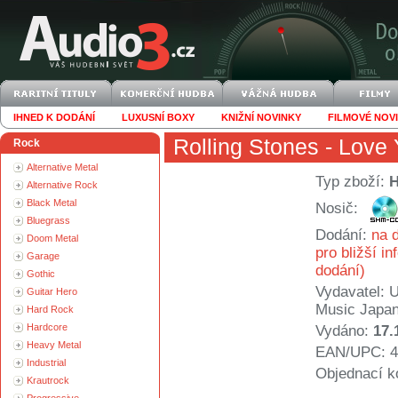
IHNED K DODÁNÍ
LUXUSNÍ BOXY
KNIŽNÍ NOVINKY
FILMOVÉ NOV
Rolling Stones
- Love 
Rock
Alternative Metal
Typ zboží:
Alternative Rock
Black Metal
Nosič:
Bluegrass
Dodání:
na d
Doom Metal
pro bližší i
Garage
dodání)
Gothic
Vydavatel:
U
Guitar Hero
Music Japa
Hard Rock
Hardcore
Vydáno:
17.
Heavy Metal
EAN/UPC: 4
Industrial
Objednací k
Krautrock