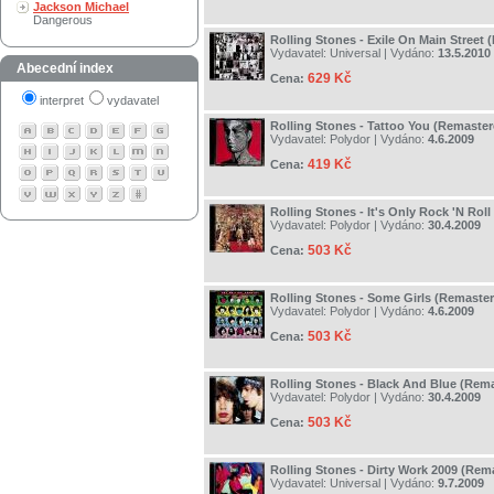
Jackson Michael
Dangerous
Rolling Stones - Exile On Main Street
Vydavatel:
Universal
| Vydáno:
13.5.2010
Abecední index
629 Kč
Cena:
interpret
vydavatel
Rolling Stones - Tattoo You (Remaster
Vydavatel:
Polydor
| Vydáno:
4.6.2009
419 Kč
Cena:
Rolling Stones - It's Only Rock 'N Rol
Vydavatel:
Polydor
| Vydáno:
30.4.2009
503 Kč
Cena:
Rolling Stones - Some Girls (Remaste
Vydavatel:
Polydor
| Vydáno:
4.6.2009
503 Kč
Cena:
Rolling Stones - Black And Blue (Rem
Vydavatel:
Polydor
| Vydáno:
30.4.2009
503 Kč
Cena:
Rolling Stones - Dirty Work 2009 (Rem
Vydavatel:
Universal
| Vydáno:
9.7.2009