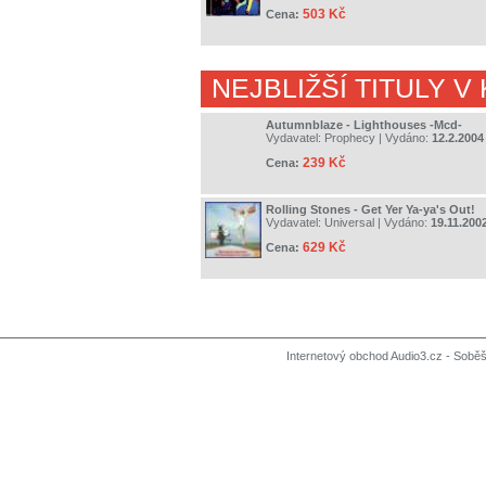
503 Kč
Cena:
NEJBLIŽŠÍ TITULY V
Autumnblaze - Lighthouses -Mcd-
Vydavatel:
Prophecy
| Vydáno:
12.2.2004
239 Kč
Cena:
Rolling Stones - Get Yer Ya-ya's Out!
Vydavatel:
Universal
| Vydáno:
19.11.200
629 Kč
Cena:
Internetový obchod Audio3.cz - Soběši