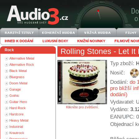
IHNED K DODÁNÍ
LUXUSNÍ BOXY
KNIŽNÍ NOVINKY
FILMOVÉ NOV
Rolling Stones
- Let It
Rock
Alternative Metal
Typ zboží:
Alternative Rock
Black Metal
Nosič:
Bluegrass
Dodání:
do 1
Doom Metal
pro bližší i
Garage
dodání)
Gothic
Vydavatel:
U
Guitar Hero
Klikněte pro zvětšení.
Hard Rock
Vydáno:
3.1
Hardcore
EAN/UPC: 0
Heavy Metal
Objednací k
Industrial
Krautrock