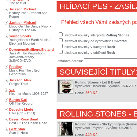
The best of
HLÍDACÍ PES - ZASÍ
Jackson Michael
History Past, Present And
Future
Přehled všech Vámi zadaných po
Jackson Michael
Blood On The Dance Floor -
History In The Mix
sledovat novinky interpreta
Rolling Stones
Youngbloods
Youngbloods / Earth Music /
sledovat novinky od vydavatele
Universal
Elephant Mountain
sledovat novinky v kategorii
Rock
Domnerus/Hallberg/Erstand
sledovat novinky v oddělení
Rock
Jazz At The Pawnshop -
30th Anniversary
3xSACD+DVD
emailová adresa:
Prodigy
SOUVISEJÍCÍ TITULY
Music For The Jilted
Generation
Jackson Alan
Rolling Stones - Let It Bleed
Freight Train
Vydavatel:
Universal
| Vydáno:
25.6.2007
V/A
369 Kč
Cena:
Klezmer Music 1908-1927
Bartos Karl
Off The Record
Depeche Mode
ROLLING STONES
- 
Ultra (CD + DVD)
Desert Rose Band
Best Of The Desert Rose..
Rolling Stones - Sticky Fingers (Rema
Vydavatel:
Polydor
| Vydáno:
4.6.2015
Getz Stan
Stan Is Here
449 Kč
Cena: