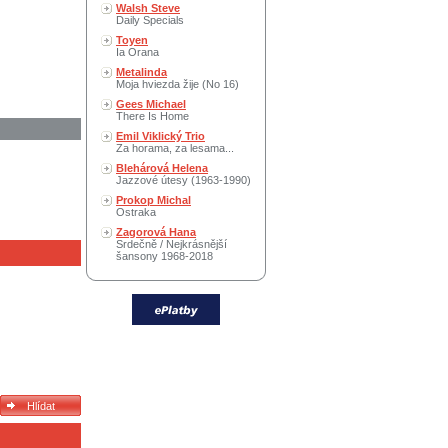
Walsh Steve
Daily Specials
Toyen
Ia Orana
Metalinda
Moja hviezda žije (No 16)
Gees Michael
There Is Home
Emil Viklický Trio
Za horama, za lesama...
Blehárová Helena
Jazzové útesy (1963-1990)
Prokop Michal
Ostraka
Zagorová Hana
Srdečně / Nejkrásnější
šansony 1968-2018