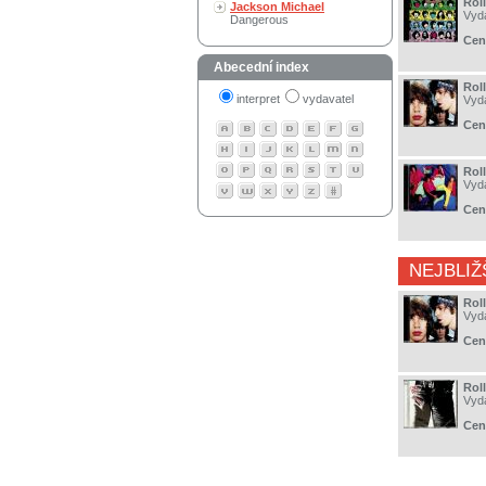
Rol
Jackson Michael
Vyd
Dangerous
Cen
Abecední index
Rol
interpret
vydavatel
Vyd
Cen
Rol
Vyd
Cen
NEJBLIŽ
Rol
Vyd
Cen
Rol
Vyd
Cen