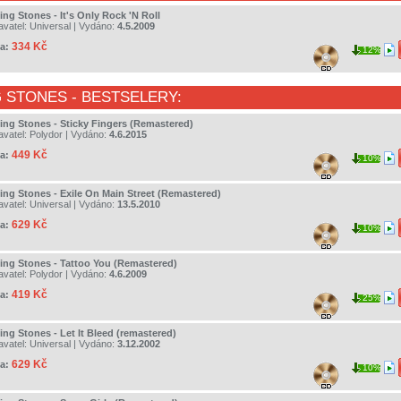
ing Stones - It's Only Rock 'N Roll
avatel:
Universal
| Vydáno:
4.5.2009
334 Kč
a:
12%
G STONES
- BESTSELERY:
ling Stones - Sticky Fingers (Remastered)
avatel:
Polydor
| Vydáno:
4.6.2015
449 Kč
a:
10%
ling Stones - Exile On Main Street (Remastered)
avatel:
Universal
| Vydáno:
13.5.2010
629 Kč
a:
10%
ling Stones - Tattoo You (Remastered)
avatel:
Polydor
| Vydáno:
4.6.2009
419 Kč
a:
25%
ing Stones - Let It Bleed (remastered)
avatel:
Universal
| Vydáno:
3.12.2002
629 Kč
a:
10%