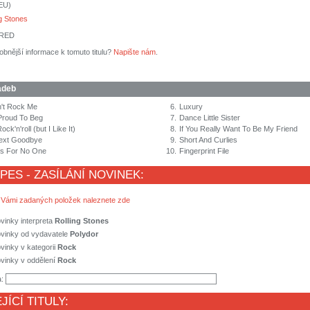
(EU)
ng Stones
ERED
obnější informace k tomuto titulu?
Napište nám
.
adeb
n't Rock Me
6.
Luxury
 Proud To Beg
7.
Dance Little Sister
ock'n'roll (but I Like It)
8.
If You Really Want To Be My Friend
Next Goodbye
9.
Short And Curlies
ts For No One
10.
Fingerprint File
 PES - ZASÍLÁNÍ NOVINEK:
 Vámi zadaných položek naleznete zde
vinky interpreta
Rolling Stones
ovinky od vydavatele
Polydor
vinky v kategorii
Rock
vinky v oddělení
Rock
a:
JÍCÍ TITULY: