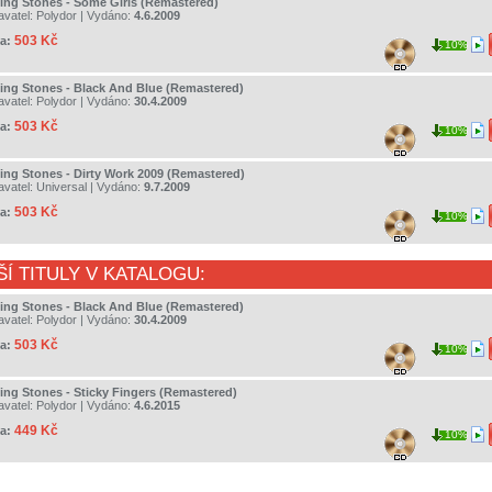
ling Stones - Some Girls (Remastered)
avatel:
Polydor
| Vydáno:
4.6.2009
503 Kč
a:
10%
ling Stones - Black And Blue (Remastered)
avatel:
Polydor
| Vydáno:
30.4.2009
503 Kč
a:
10%
ling Stones - Dirty Work 2009 (Remastered)
avatel:
Universal
| Vydáno:
9.7.2009
503 Kč
a:
10%
ŠÍ TITULY V KATALOGU:
ling Stones - Black And Blue (Remastered)
avatel:
Polydor
| Vydáno:
30.4.2009
503 Kč
a:
10%
ling Stones - Sticky Fingers (Remastered)
avatel:
Polydor
| Vydáno:
4.6.2015
449 Kč
a:
10%