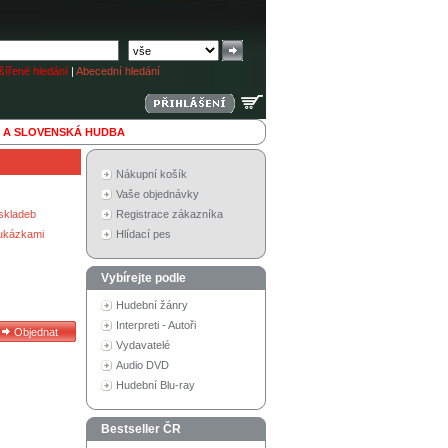
ířené hledání
|
Abecední hledání
 A SLOVENSKÁ HUDBA
Nákupní košík
Vaše objednávky
skladeb
Registrace zákazníka
 ukázkami
Hlídací pes
Vybírejte podle
Hudební žánry
Interpreti - Autoři
Vydavatelé
Audio DVD
Hudební Blu-ray
Bestseller ČR