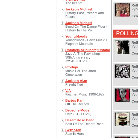
The best of
Roll
Vyd
Jackson Michael
History Past, Present And
Cen
Future
Jackson Michael
Blood On The Dance Floor -
History In The Mix
ROLLIN
Youngbloods
Youngbloods / Earth Music /
Rol
Elephant Mountain
Vyd
Domnerus/Hallberg/Erstand
Cen
Jazz At The Pawnshop -
30th Anniversary
3xSACD+DVD
Rol
Prodigy
Vyd
Music For The Jilted
Generation
Cen
Jackson Alan
Freight Train
V/A
Rol
Klezmer Music 1908-1927
Vyd
Bartos Karl
Cen
Off The Record
Depeche Mode
Ultra (CD + DVD)
Roll
Vyd
Desert Rose Band
Best Of The Desert Rose..
Cen
Getz Stan
Stan Is Here