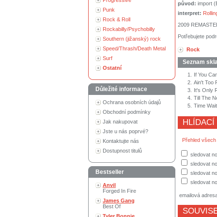
Progressive
původ:
import 
Punk
interpret:
Rolli
Rock & Roll
2009 REMAST
Rockabilly/Psychobilly
Potřebujete podr
Southern (jižanský) rock
Speed/Thrash/Death Metal
Rock
Surf
Seznam skl
Ostatní
1.
If You Ca
2.
Ain't Too
Důležité informace
3.
It's Only R
4.
Till The 
Ochrana osobních údajů
5.
Time Wai
Obchodní podmínky
HLÍDACÍ
Jak nakupovat
Jste u nás poprvé?
Přehled všech
Kontaktujte nás
Dostupnost titulů
sledovat no
sledovat n
Bestseller
sledovat no
sledovat no
Anvil
Forged In Fire
emailová adres
James Gang
Best Of
SOUVISE
Tyler Bonnie