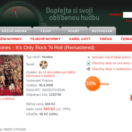
Hledání:
Rozš
IŽNÍ NOVINKY
FILMOVÉ NOVINKY
KAREL GOTT
TRIČKA
ČESKÁ
tones
- It's Only Rock 'N Roll (Remastered)
Typ zboží:
Hudba
Seznam všech titulů autora
Všechny tituly se seznamy 
Nosič:
Všechny tituly s hudebními
Dodání:
do 14 dnů (klikni pro bližší
informace k dodání)
Vydavatel:
Polydor
10%
sleva
Vydáno:
30.4.2009
EAN/UPC: 0602527015590
Objednací kód:
1332750
o zvětšení.
Běžná cena:
559 Kč
503 Kč
Naše cena:
(vč. DPH)
Ušetříte:
56 Kč (10%)
o:
06025 2701559