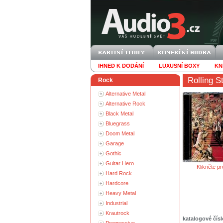
IHNED K DODÁNÍ
LUXUSNÍ BOXY
KN
Rolling S
Rock
Alternative Metal
Alternative Rock
Black Metal
Bluegrass
Doom Metal
Garage
Gothic
Guitar Hero
Klikněte pr
Hard Rock
Hardcore
Heavy Metal
Industrial
Krautrock
katalogové čísl