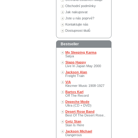
Obchodní podmínky
Jak nakupovat
Jste u nás poprvé?
Kontaktujte nás
Dostupnost titulů
Bestseller
My Sleeping Karma
Satya
Slapp Happy
Live In Japan May 2000
Jackson Alan
Freight Train
V/A
Klezmer Music 1908-1927
Bartos Karl
Off The Record
Depeche Mode
Ultra (CD + DVD)
Desert Rose Band
Best Of The Desert Rose..
Getz Stan
Stan Is Here
Jackson Michael
Dangerous