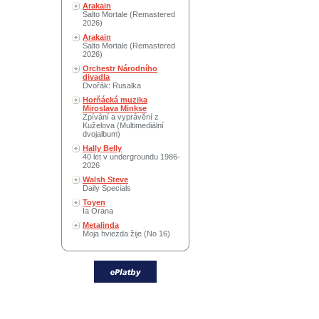
Arakain
Salto Mortale (Remastered
2026)
Arakain
Salto Mortale (Remastered
2026)
Orchestr Národního
divadla
Dvořák: Rusalka
Horňácká muzika
Miroslava Minkse
Zpívání a vyprávění z
Kuželova (Multimediální
dvojalbum)
Hally Belly
40 let v undergroundu 1986-
2026
Walsh Steve
Daily Specials
Toyen
Ia Orana
Metalinda
Moja hviezda žije (No 16)