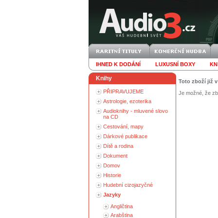
IHNED K DODÁNÍ
LUXUSNÍ BOXY
KN
Knihy
Toto zboží již 
PŘIPRAVUJEME
Je možné, že zbo
Astrologie, ezoterika
Audioknihy - mluvené slovo
na CD
Cestování, mapy
Dárkové publikace
Dítě a rodina
Dokument
Domov
Historie
Hudební cizojazyčné
Jazyky
Angličtina
Arabština