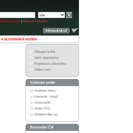
ířené hledání
|
Abecední hledání
 A SLOVENSKÁ HUDBA
Nákupní košík
Vaše objednávky
Registrace zákazníka
Hlídací pes
Vybírejte podle
Hudební žánry
Interpreti - Autoři
Vydavatelé
Audio DVD
Hudební Blu-ray
Bestseller ČR