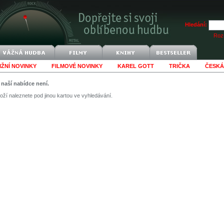
Hledání:
Rozš
IŽNÍ NOVINKY
FILMOVÉ NOVINKY
KAREL GOTT
TRIČKA
ČESKÁ
v naší nabídce není.
ží naleznete pod jinou kartou ve vyhledávání.