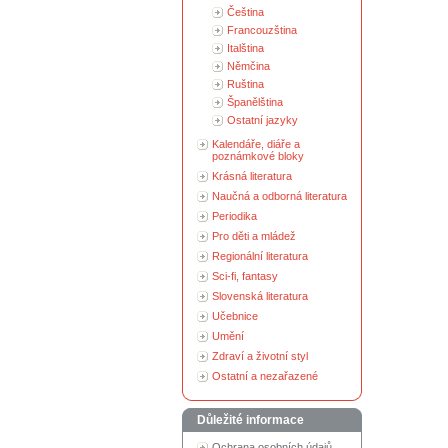
Čeština
Francouzština
Italština
Němčina
Ruština
Španělština
Ostatní jazyky
Kalendáře, diáře a
poznámkové bloky
Krásná literatura
Naučná a odborná literatura
Periodika
Pro děti a mládež
Regionální literatura
Sci-fi, fantasy
Slovenská literatura
Učebnice
Umění
Zdraví a životní styl
Ostatní a nezařazené
Důležité informace
Ochrana osobních údajů