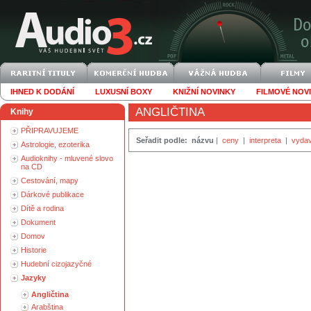
IHNED K DODÁNÍ
LUXUSNÍ BOXY
KNIŽNÍ NOVINKY
FILMOVÉ NOV
ANGLIČTINA
Knihy
PŘIPRAVUJEME
Seřadit podle:
názvu
|
ceny
|
interpreta
|
vydav
Astrologie, ezoterika
Audioknihy - mluvené slovo
na CD
Cestování, mapy
Dárkové publikace
Dítě a rodina
Dokument
Domov
Historie
Hudební cizojazyčné
Jazyky
Angličtina
Arabština