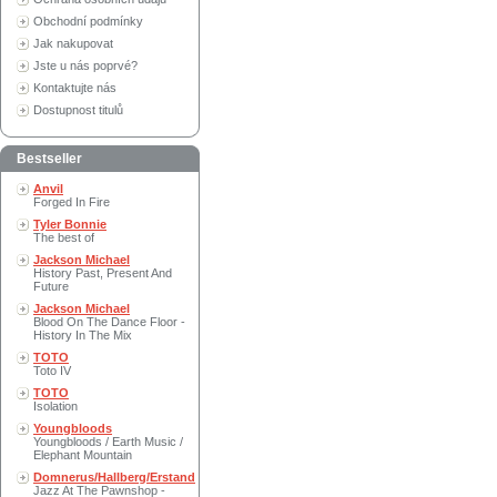
Obchodní podmínky
Jak nakupovat
Jste u nás poprvé?
Kontaktujte nás
Dostupnost titulů
Bestseller
Anvil
Forged In Fire
Tyler Bonnie
The best of
Jackson Michael
History Past, Present And
Future
Jackson Michael
Blood On The Dance Floor -
History In The Mix
TOTO
Toto IV
TOTO
Isolation
Youngbloods
Youngbloods / Earth Music /
Elephant Mountain
Domnerus/Hallberg/Erstand
Jazz At The Pawnshop -