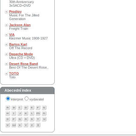
30th Anniversary
3xSACD+DVD
Prodigy
Music For The Jilted
Generation
Jackson Alan
Freight Train
V/A
Klezmer Music 1908-1927
Bartos Karl
Off The Record
Depeche Mode
Ultra (CD + DVD)
Desert Rose Band
Best Of The Desert Rose..
TOTO
Toto
Abecední index
interpret
vydavatel