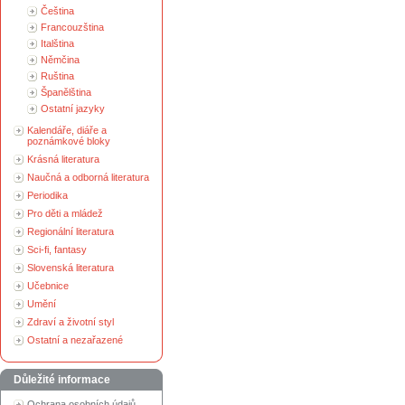
Čeština
Francouzština
Italština
Němčina
Ruština
Španělština
Ostatní jazyky
Kalendáře, diáře a
poznámkové bloky
Krásná literatura
Naučná a odborná literatura
Periodika
Pro děti a mládež
Regionální literatura
Sci-fi, fantasy
Slovenská literatura
Učebnice
Umění
Zdraví a životní styl
Ostatní a nezařazené
Důležité informace
Ochrana osobních údajů