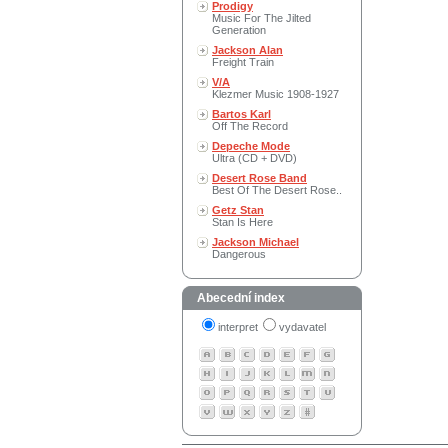
Prodigy
Music For The Jilted
Generation
Jackson Alan
Freight Train
V/A
Klezmer Music 1908-1927
Bartos Karl
Off The Record
Depeche Mode
Ultra (CD + DVD)
Desert Rose Band
Best Of The Desert Rose..
Getz Stan
Stan Is Here
Jackson Michael
Dangerous
Abecední index
interpret
vydavatel