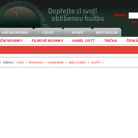
Hledání:
Rozš
IŽNÍ NOVINKY
FILMOVÉ NOVINKY
KAREL GOTT
TRIČKA
ČESKÁ
A
:
názvu
|
ceny
|
interpreta
|
vydavatele
|
data vydání
|
nosiče
|