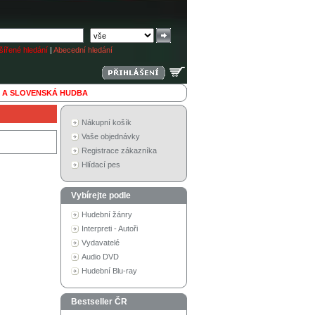
ířené hledání
|
Abecední hledání
 A SLOVENSKÁ HUDBA
Nákupní košík
Vaše objednávky
Registrace zákazníka
Hlídací pes
Vybírejte podle
Hudební žánry
Interpreti - Autoři
Vydavatelé
Audio DVD
Hudební Blu-ray
Bestseller ČR