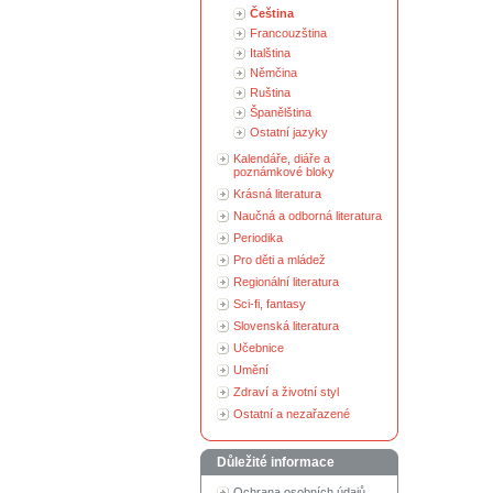
Čeština
Francouzština
Italština
Němčina
Ruština
Španělština
Ostatní jazyky
Kalendáře, diáře a
poznámkové bloky
Krásná literatura
Naučná a odborná literatura
Periodika
Pro děti a mládež
Regionální literatura
Sci-fi, fantasy
Slovenská literatura
Učebnice
Umění
Zdraví a životní styl
Ostatní a nezařazené
Důležité informace
Ochrana osobních údajů