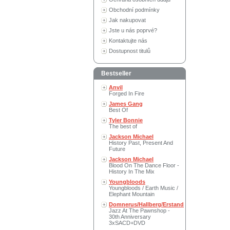
Obchodní podmínky
Jak nakupovat
Jste u nás poprvé?
Kontaktujte nás
Dostupnost titulů
Bestseller
Anvil
Forged In Fire
James Gang
Best Of
Tyler Bonnie
The best of
Jackson Michael
History Past, Present And
Future
Jackson Michael
Blood On The Dance Floor -
History In The Mix
Youngbloods
Youngbloods / Earth Music /
Elephant Mountain
Domnerus/Hallberg/Erstand
Jazz At The Pawnshop -
30th Anniversary
3xSACD+DVD