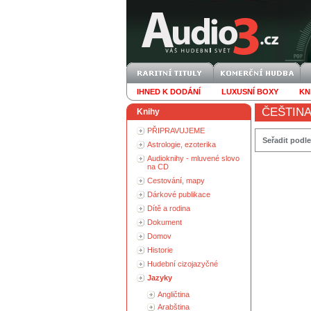
IHNED K DODÁNÍ
LUXUSNÍ BOXY
KN
ČEŠTIN
Knihy
PŘIPRAVUJEME
Seřadit podle
Astrologie, ezoterika
Audioknihy - mluvené slovo
na CD
Cestování, mapy
Dárkové publikace
Dítě a rodina
Dokument
Domov
Historie
Hudební cizojazyčné
Jazyky
Angličtina
Arabština