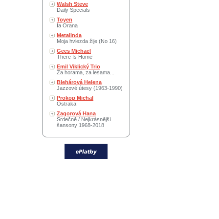
Walsh Steve
Daily Specials
Toyen
Ia Orana
Metalinda
Moja hviezda žije (No 16)
Gees Michael
There Is Home
Emil Viklický Trio
Za horama, za lesama...
Blehárová Helena
Jazzové útesy (1963-1990)
Prokop Michal
Ostraka
Zagorová Hana
Srdečně / Nejkrásnější
šansony 1968-2018