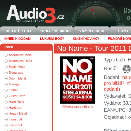
IHNED K DODÁNÍ
LUXUSNÍ BOXY
KNIŽNÍ NOVINKY
FILMOVÉ NOV
No Name
- Tour 2011 
Rock
Alternative Metal
Typ zboží:
Alternative Rock
Black Metal
Nosič:
Bluegrass
Dodání:
na d
Doom Metal
pro bližší i
Garage
dodání)
Gothic
Vydavatel:
S
Guitar Hero
Hard Rock
Vydáno:
30.
Klikněte pro zvětšení.
Hardcore
EAN/UPC: 8
Heavy Metal
Objednací k
Industrial
Krautrock