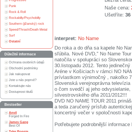
Běžná cena:
Progressive
Punk
Naše cena:
Rock & Roll
Ušetříte:
36
Rockabilly/Psychobilly
Southern (jižanský) rock
Speed/Thrash/Death Metal
Surf
interpret:
No Name
Ostatní
Do roka a do dňa sa kapele No Nam
sľúbila. Nové DVD,” No Name Tour 
Důležité informace
natočila v spolupráci so Slovenskou
Ochrana osobních údajů
30.listopadu 2012. Tento jedinečn
Obchodní podmínky
Aréne v Košiciach v rámci NO N
Jak nakupovat
prívlastkom výnimočný , nakoľko 7
Jste u nás poprvé?
Slovenská verejnoprávna televízia
Kontaktujte nás
o čom svedčí aj jeho odvysielanie
Dostupnost titulů
silvestrovského dňa 2011/2012!!!
DVD NO NAME TOUR 2011 prináša k
Bestseller
a teda zaručený prísľub autenticke
koncertný večer v spoločnosti ka
Anvil
Forged In Fire
James Gang
Potřebujete podrobnější informace 
Best Of
Tyler Bonnie