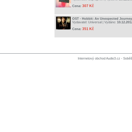
307 Kč
Cena:
OST - Hobbit: An Unexpected Journey
Vydavatel:
Universal
| Vydáno:
10.12.201
351 Kč
Cena:
Internetový obchod Audio3.cz - Soběši