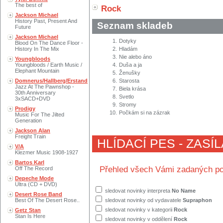
The best of
Rock
Jackson Michael
History Past, Present And
Seznam skladeb
Future
Jackson Michael
1.
Dotyky
Blood On The Dance Floor -
History In The Mix
2.
Hladám
3.
Nie alebo áno
Youngbloods
Youngbloods / Earth Music /
4.
Duša a ja
Elephant Mountain
5.
Ženušky
Domnerus/Hallberg/Erstand
6.
Starosta
Jazz At The Pawnshop -
7.
Biela krása
30th Anniversary
8.
Svetlo
3xSACD+DVD
9.
Stromy
Prodigy
10.
Počkám si na zázrak
Music For The Jilted
Generation
Jackson Alan
Freight Train
HLÍDACÍ PES - ZASÍ
V/A
Klezmer Music 1908-1927
Bartos Karl
Přehled všech Vámi zadaných po
Off The Record
Depeche Mode
Ultra (CD + DVD)
sledovat novinky interpreta
No Name
Desert Rose Band
Best Of The Desert Rose..
sledovat novinky od vydavatele
Supraphon
sledovat novinky v kategorii
Rock
Getz Stan
Stan Is Here
sledovat novinky v oddělení
Rock