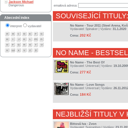
Jackson Michael
Dangerous
emailová adresa:
SOUVISEJÍCÍ TITULY
Abecední index
No Name - Tour 2011 (Steel Arena, Koši
interpret
vydavatel
Vydavatel:
Spinaker
| Vydáno:
31.1.2020
202 Kč
Cena:
NO NAME
- BESTSEL
No Name - The Best Of
Vydavatel:
Universal
| Vydáno:
19.10.200
277 Kč
Cena:
No Name - Love Songs
Vydavatel:
Universal
| Vydáno:
26.11.201
184 Kč
Cena:
NEJBLIŽŠÍ TITULY V
Bittová Iva - Zvon
Vydavatel:
Supraphon
| Vydáno:
23.11.20