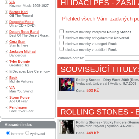
HLÍDACÍ PES - ZASÍ
V/A
Klezmer Music 1908-1927
Bartos Karl
Off The Record
Přehled všech Vámi zadaných po
Depeche Mode
Ultra (CD + DVD)
Desert Rose Band
sledovat novinky interpreta
Rolling Stones
Best Of The Desert Rose..
sledovat novinky od vydavatele
Universal
Getz Stan
sledovat novinky v kategorii
Rock
Stan Is Here
sledovat novinky v oddělení
Rock
Jackson Michael
Dangerous
emailová adresa:
Tyler Bonnie
Greatest Hits
SOUVISEJÍCÍ TITULY
Iii Decades Live Ceremony
Beck
Rolling Stones - Dirty Work 2009 (Rem
Midnite Vultures
Vydavatel:
Universal
| Vydáno:
9.7.2009
V/A
503 Kč
Cena:
Man You Swing!
Storm Force
Age Of Fear
Pendragon
ROLLING STONES
- 
Love Over Fear
Rolling Stones - Sticky Fingers (Rema
Abecední index
Vydavatel:
Polydor
| Vydáno:
4.6.2015
449 Kč
Cena:
interpret
vydavatel