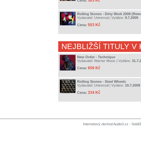
503 Kč
Cena:
Rolling Stones - Dirty Work 2009 (Rem
Vydavatel:
Universal
| Vydáno:
9.7.2009
503 Kč
Cena:
NEJBLIŽŠÍ TITULY V
New Order - Technique
Vydavatel:
Warner Music
| Vydáno:
31.7.
659 Kč
Cena:
Rolling Stones - Steel Wheels
Vydavatel:
Universal
| Vydáno:
10.7.2009
334 Kč
Cena:
Internetový obchod Audio3.cz - Soběši