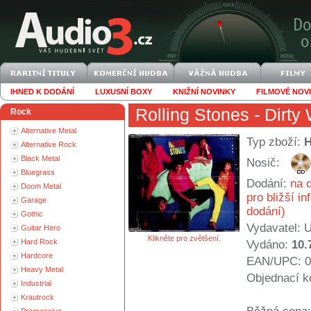
IHNED K DODÁNÍ
LUXUSNÍ BOXY
KNIŽNÍ NOVINKY
FILMOVÉ NOV
Rolling Stones
- Dirty
Rock
Alternative Metal
Typ zboží:
Alternative Rock
Black Metal
Nosič:
Bluegrass
Dodání:
na d
Doom Metal
pro bližší i
Garage
dodání)
Gothic
Vydavatel:
U
Guitar Hero
Klikněte pro zvětšení.
Hard Rock
Vydáno:
10.
Hardcore
EAN/UPC: 0
Heavy Metal
Objednací k
Industrial
Krautrock