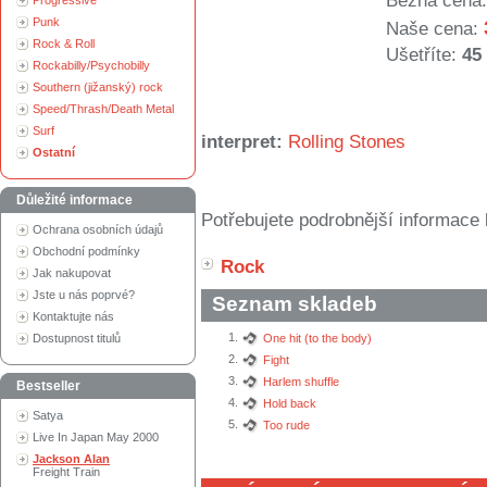
Běžná cena:
Progressive
Punk
Naše cena:
Rock & Roll
Ušetříte:
45
Rockabilly/Psychobilly
Southern (jižanský) rock
Speed/Thrash/Death Metal
Surf
interpret:
Rolling Stones
Ostatní
Důležité informace
Potřebujete podrobnější informace 
Ochrana osobních údajů
Obchodní podmínky
Rock
Jak nakupovat
Jste u nás poprvé?
Seznam skladeb
Kontaktujte nás
1.
Dostupnost titulů
One hit (to the body)
2.
Fight
3.
Harlem shuffle
Bestseller
4.
Hold back
Satya
5.
Too rude
Live In Japan May 2000
Jackson Alan
Freight Train