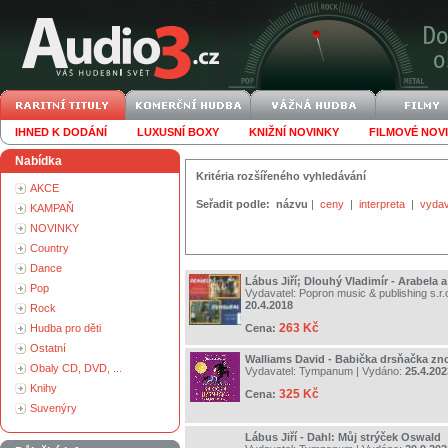
IHNED K DODÁNÍ
LUXUSNÍ BOXY
KNIŽNÍ NOVINKY
FILMOVÉ NOV
Nabídka
Kritéria rozšířeného vyhledávání
AKCE
Seřadit podle:
názvu
|
ceny
|
interpreta
|
vydav
KAMPAŇ
NOVINKY
Country
Dance
Lábus Jiří; Dlouhý Vladimír - Arabela
Pop
Vydavatel:
Popron music & publishing s.r.
20.4.2018
Rock
263 Kč
Hudba pro děti
Cena:
Ostatní
Walliams David - Babička drsňačka zno
Obaly CD, DVD, ...
Vydavatel:
Tympanum
| Vydáno:
25.4.202
Knihy
325 Kč
Cena:
Suvenýry
Lábus Jiří - Dahl: Můj strýček Oswald