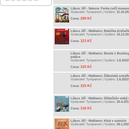
Lábus Jiří - Sekora: Ferda cvičí mraven
Vydavatel:
Tympanum
| Vydáno:
11.10.20
290 Kč
Cena:
Lábus Jiří - Walliams: Babička drsňač
Vydavatel:
Tympanum
| Vydáno:
15.12.2
323 Kč
Cena:
Lábus Jiří - Walliams: Bestie z Buck
paláce
Vydavatel:
Tympanum
| Vydáno:
1.6.2022
325 Kč
Cena:
Lábus Jiří - Walliams: Ďábelská zubař
Vydavatel:
Tympanum
| Vydáno:
1.6.2022
325 Kč
Cena:
Lábus Jiří - Walliams: Dědečkův velký
Vydavatel:
Tympanum
| Vydáno:
20.4.201
316 Kč
Cena:
Lábus Jiří - Walliams: Kluk v sukních
Vydavatel:
Tympanum
| Vydáno:
26.1.202