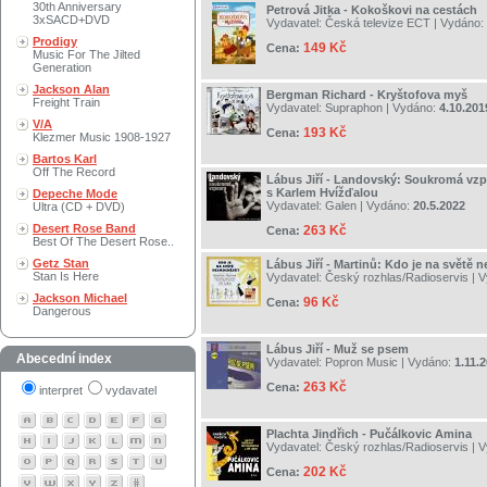
30th Anniversary
Petrová Jitka - Kokoškovi na cestách
3xSACD+DVD
Vydavatel:
Česká televize ECT
| Vydáno:
Prodigy
149 Kč
Cena:
Music For The Jilted
Generation
Jackson Alan
Bergman Richard - Kryštofova myš
Freight Train
Vydavatel:
Supraphon
| Vydáno:
4.10.201
V/A
193 Kč
Cena:
Klezmer Music 1908-1927
Bartos Karl
Off The Record
Lábus Jiří - Landovský: Soukromá vz
s Karlem Hvížďalou
Depeche Mode
Vydavatel:
Galen
| Vydáno:
20.5.2022
Ultra (CD + DVD)
Desert Rose Band
263 Kč
Cena:
Best Of The Desert Rose..
Getz Stan
Lábus Jiří - Martinů: Kdo je na světě 
Stan Is Here
Vydavatel:
Český rozhlas/Radioservis
| 
Jackson Michael
96 Kč
Cena:
Dangerous
Lábus Jiří - Muž se psem
Abecední index
Vydavatel:
Popron Music
| Vydáno:
1.11.
263 Kč
Cena:
interpret
vydavatel
Plachta Jindřich - Pučálkovic Amina
Vydavatel:
Český rozhlas/Radioservis
| 
202 Kč
Cena: