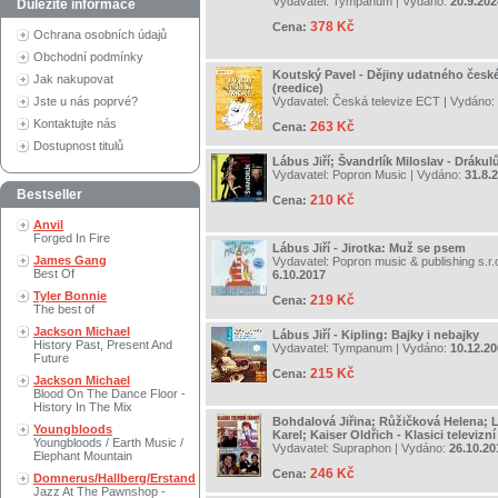
Vydavatel:
Tympanum
| Vydáno:
20.9.202
Důležité informace
378 Kč
Cena:
Ochrana osobních údajů
Obchodní podmínky
Koutský Pavel - Dějiny udatného česk
Jak nakupovat
(reedice)
Jste u nás poprvé?
Vydavatel:
Česká televize ECT
| Vydáno:
Kontaktujte nás
263 Kč
Cena:
Dostupnost titulů
Lábus Jiří; Švandrlík Miloslav - Drákul
Vydavatel:
Popron Music
| Vydáno:
31.8.
Bestseller
210 Kč
Cena:
Anvil
Forged In Fire
Lábus Jiří - Jirotka: Muž se psem
James Gang
Vydavatel:
Popron music & publishing s.r.
Best Of
6.10.2017
Tyler Bonnie
219 Kč
Cena:
The best of
Jackson Michael
Lábus Jiří - Kipling: Bajky i nebajky
History Past, Present And
Vydavatel:
Tympanum
| Vydáno:
10.12.2
Future
215 Kč
Cena:
Jackson Michael
Blood On The Dance Floor -
History In The Mix
Bohdalová Jiřina; Růžičková Helena; L
Youngbloods
Karel; Kaiser Oldřich - Klasici televiz
Youngbloods / Earth Music /
Vydavatel:
Supraphon
| Vydáno:
26.10.20
Elephant Mountain
246 Kč
Cena:
Domnerus/Hallberg/Erstand
Jazz At The Pawnshop -