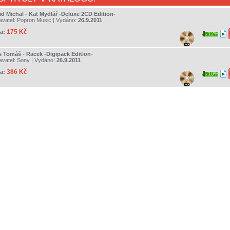
id Michal - Kat Mydlář -Deluxe 2CD Edition-
avatel:
Popron Music
| Vydáno:
26.9.2011
175 Kč
a:
12%
s Tomáš - Racek -Digipack Edition-
avatel:
Sony
| Vydáno:
26.9.2011
386 Kč
a:
10%