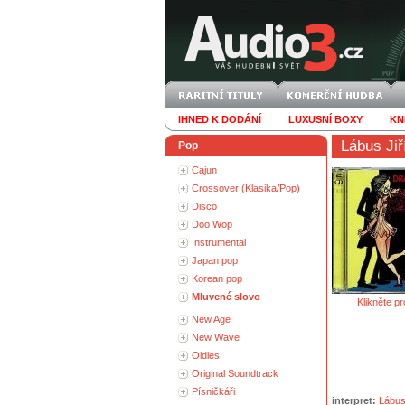
IHNED K DODÁNÍ
LUXUSNÍ BOXY
KN
Lábus Jiř
Pop
Cajun
Crossover (Klasika/Pop)
Disco
Doo Wop
Instrumental
Japan pop
Korean pop
Mluvené slovo
Klikněte pr
New Age
New Wave
Oldies
Original Soundtrack
Písničkáři
interpret:
Lábus 