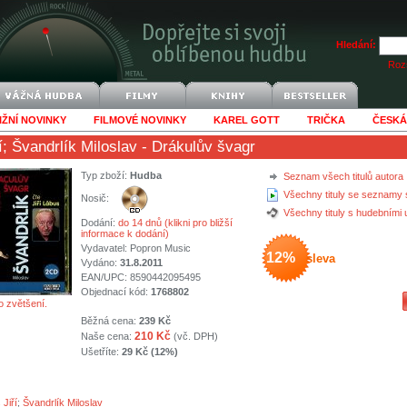
Hledání:
Rozš
IŽNÍ NOVINKY
FILMOVÉ NOVINKY
KAREL GOTT
TRIČKA
ČESKÁ
í
;
Švandrlík Miloslav
- Drákulův švagr
Typ zboží:
Hudba
Seznam všech titulů autora
Všechny tituly se seznamy 
Nosič:
Všechny tituly s hudebními
Dodání:
do 14 dnů (klikni pro bližší
informace k dodání)
Vydavatel:
Popron Music
12%
sleva
Vydáno:
31.8.2011
EAN/UPC: 8590442095495
Objednací kód:
1768802
o zvětšení.
Běžná cena:
239 Kč
210 Kč
Naše cena:
(vč. DPH)
Ušetříte:
29 Kč (12%)
Jiří
;
Švandrlík Miloslav