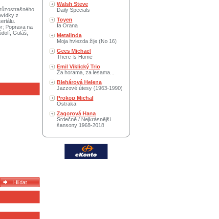
Walsh Steve
hrůzostrašného
Daily Specials
ovídky z
Toyen
eriálu.
Ia Orana
tor; Poprava na
dolí; Guláš;
Metalinda
Moja hviezda žije (No 16)
Gees Michael
There Is Home
Emil Viklický Trio
Za horama, za lesama...
Blehárová Helena
Jazzové útesy (1963-1990)
Prokop Michal
Ostraka
Zagorová Hana
Srdečně / Nejkrásnější
šansony 1968-2018