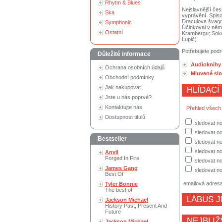
Rhytm & Blues
Nejslavnější če
Ska
vyprávění. Spiso
Draculova švagra
Symphonic
Účinkoval v něm 
Ostatní
Krambergu; Sokol
Lupič)
Potřebujete podr
Důležité informace
Audioknihy 
Ochrana osobních údajů
Mluvené sl
Obchodní podmínky
Jak nakupovat
HLÍDACÍ
Jste u nás poprvé?
Kontaktujte nás
Přehled všech
Dostupnost titulů
sledovat n
sledovat no
Bestseller
sledovat no
sledovat no
Anvil
Forged In Fire
sledovat no
James Gang
sledovat no
Best Of
emailová adres
Tyler Bonnie
The best of
LÁBUS J
Jackson Michael
History Past, Present And
Future
NEJBLIŽ
Jackson Michael