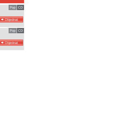
Pop
CD
Pop
CD