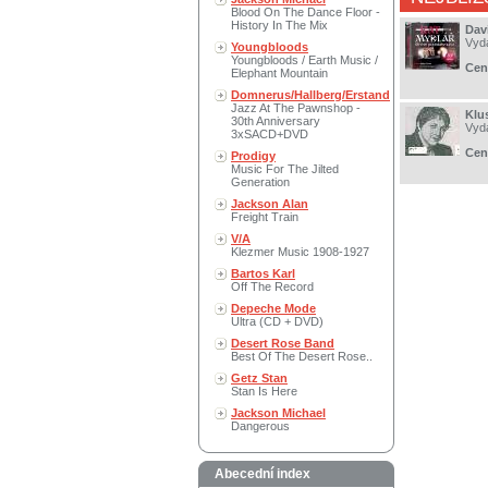
Blood On The Dance Floor -
History In The Mix
Dav
Vyd
Youngbloods
Youngbloods / Earth Music /
Cen
Elephant Mountain
Domnerus/Hallberg/Erstand
Jazz At The Pawnshop -
Klu
30th Anniversary
Vyd
3xSACD+DVD
Cen
Prodigy
Music For The Jilted
Generation
Jackson Alan
Freight Train
V/A
Klezmer Music 1908-1927
Bartos Karl
Off The Record
Depeche Mode
Ultra (CD + DVD)
Desert Rose Band
Best Of The Desert Rose..
Getz Stan
Stan Is Here
Jackson Michael
Dangerous
Abecední index