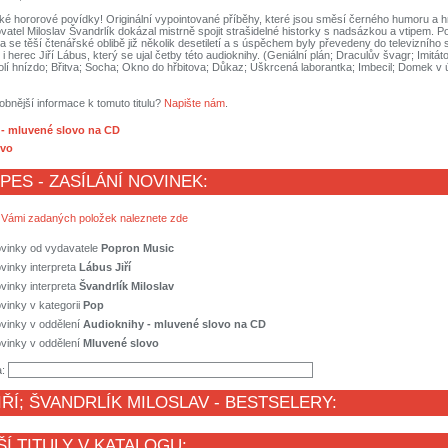
ské hororové povídky! Originální vypointované příběhy, které jsou směsí černého humoru a 
vatel Miloslav Švandrlík dokázal mistrně spojit strašidelné historky s nadsázkou a vtipem. P
 se těší čtenářské oblibě již několik desetiletí a s úspěchem byly převedeny do televizního s
i herec Jiří Lábus, který se ujal četby této audioknihy. (Geniální plán; Draculův švagr; Imitá
í hnízdo; Břitva; Socha; Okno do hřbitova; Důkaz; Uškrcená laborantka; Imbecil; Domek v ú
obnější informace k tomuto titulu?
Napište nám
.
- mluvené slovo na CD
ovo
 PES - ZASÍLÁNÍ NOVINEK:
 Vámi zadaných položek naleznete zde
ovinky od vydavatele
Popron Music
vinky interpreta
Lábus Jiří
vinky interpreta
Švandrlík Miloslav
vinky v kategorii
Pop
vinky v oddělení
Audioknihy - mluvené slovo na CD
vinky v oddělení
Mluvené slovo
a:
IŘÍ
;
ŠVANDRLÍK MILOSLAV
- BESTSELERY:
ŠÍ TITULY V KATALOGU: