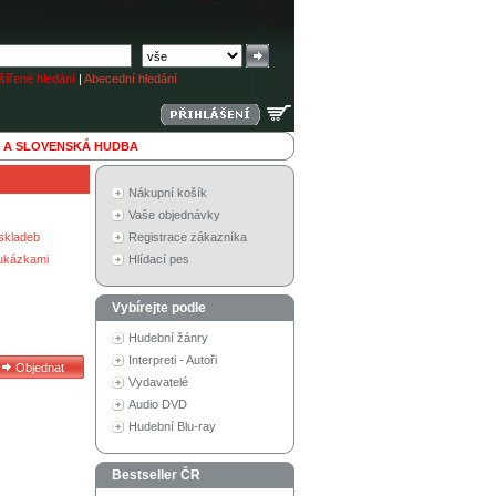
ířené hledání
|
Abecední hledání
 A SLOVENSKÁ HUDBA
Nákupní košík
Vaše objednávky
skladeb
Registrace zákazníka
 ukázkami
Hlídací pes
Vybírejte podle
Hudební žánry
Interpreti - Autoři
Vydavatelé
Audio DVD
Hudební Blu-ray
Bestseller ČR