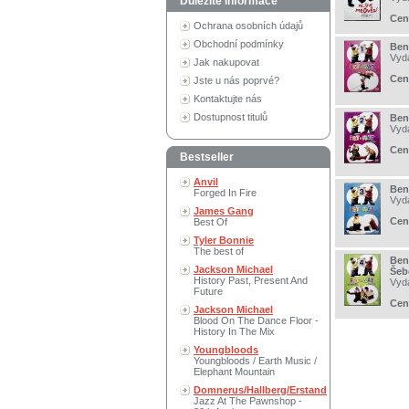
Důležité informace
Cen
Ochrana osobních údajů
Obchodní podmínky
Ben
Vyd
Jak nakupovat
Cen
Jste u nás poprvé?
Kontaktujte nás
Dostupnost titulů
Ben
Vyd
Cen
Bestseller
Anvil
Ben
Forged In Fire
Vyd
James Gang
Cen
Best Of
Tyler Bonnie
The best of
Ben
Jackson Michael
Šebe
History Past, Present And
Vyd
Future
Cen
Jackson Michael
Blood On The Dance Floor -
History In The Mix
Youngbloods
Youngbloods / Earth Music /
Elephant Mountain
Domnerus/Hallberg/Erstand
Jazz At The Pawnshop -