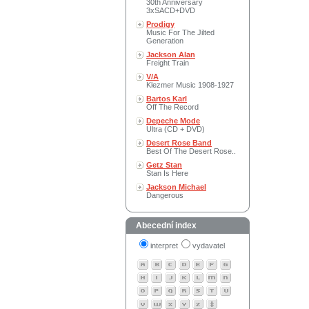
30th Anniversary
3xSACD+DVD
Prodigy
Music For The Jilted
Generation
Jackson Alan
Freight Train
V/A
Klezmer Music 1908-1927
Bartos Karl
Off The Record
Depeche Mode
Ultra (CD + DVD)
Desert Rose Band
Best Of The Desert Rose..
Getz Stan
Stan Is Here
Jackson Michael
Dangerous
Abecední index
interpret
vydavatel