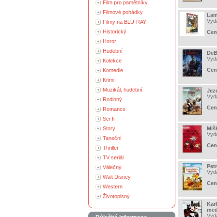
Film pro pamětníky
Filmové pohádky
Lam
Vyd
Filmy na BLU-RAY
Historický
Cen
Horor
Hudební
DeBl
Vyd
Kolekce
Cen
Komedie
Krimi
Muzikál, hudební
Jez
Vyd
Rodinný
Cen
Romance
Sci-fi
Story
Mišk
Vyd
Taneční
Cen
Thriller
TV seriál
Pet
Válečný
Vyd
Walt Disney
Cen
Western
Životopisný
Kar
med
Vyd