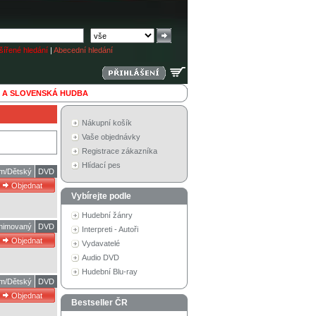
ířené hledání
|
Abecední hledání
 A SLOVENSKÁ HUDBA
Nákupní košík
Vaše objednávky
Registrace zákazníka
Hlídací pes
lm/Dětský
DVD
Vybírejte podle
Hudební žánry
Animovaný
DVD
Interpreti - Autoři
Vydavatelé
Audio DVD
Hudební Blu-ray
lm/Dětský
DVD
Bestseller ČR