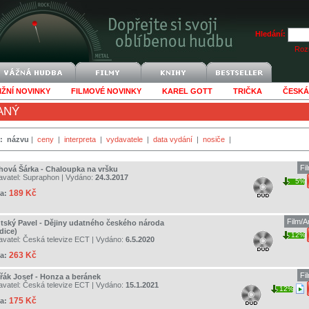
Hledání:
Rozš
IŽNÍ NOVINKY
FILMOVÉ NOVINKY
KAREL GOTT
TRIČKA
ČESKÁ
ANÝ
:
názvu
|
ceny
|
interpreta
|
vydavatele
|
data vydání
|
nosiče
|
Fi
hová Šárka - Chaloupka na vršku
avatel:
Supraphon
| Vydáno:
24.3.2017
5%
189 Kč
a:
Film/
tský Pavel - Dějiny udatného českého národa
dice)
12%
avatel:
Česká televize ECT
| Vydáno:
6.5.2020
263 Kč
a:
Fi
řák Josef - Honza a beránek
avatel:
Česká televize ECT
| Vydáno:
15.1.2021
12%
175 Kč
a: