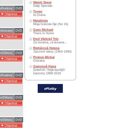
Walsh Steve
Daily Specials
m/Rodinný
DVD
Toyen
Ia Orana
Metalinda
Moja hviezda žije (No 16)
Gees Michael
Animovaný
DVD
There Is Home
Emil Viklický Trio
Za horama, za lesama...
Blehárová Helena
Jazzové útesy (1963-1990)
lm/Dětský
DVD
Prokop Michal
Ostraka
Zagorová Hana
Srdečně / Nejkrásnější
šansony 1968-2018
m/Rodinný
DVD
lm/Dětský
DVD
lm/Dětský
DVD