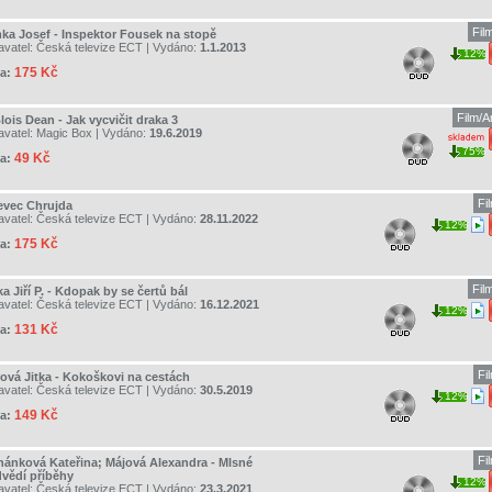
Fil
ka Josef - Inspektor Fousek na stopě
avatel:
Česká televize ECT
| Vydáno:
1.1.2013
12%
175 Kč
a:
Film/
ois Dean - Jak vycvičit draka 3
avatel:
Magic Box
| Vydáno:
19.6.2019
75%
49 Kč
a:
Fi
evec Chrujda
avatel:
Česká televize ECT
| Vydáno:
28.11.2022
12%
175 Kč
a:
Fil
a Jiří P. - Kdopak by se čertů bál
avatel:
Česká televize ECT
| Vydáno:
16.12.2021
12%
131 Kč
a:
Fi
rová Jitka - Kokoškovi na cestách
avatel:
Česká televize ECT
| Vydáno:
30.5.2019
12%
149 Kč
a:
Fi
hánková Kateřina; Májová Alexandra - Mlsné
vědí příběhy
12%
avatel:
Česká televize ECT
| Vydáno:
23.3.2021