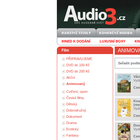
IHNED K DODÁNÍ
LUXUSNÍ BOXY
KN
ANIMOV
Film
PŘIPRAVUJEME
Seřadit podle
DVD do 100 Kč
DVD do 200 Kč
Vác
Akční
Vyd
Animovaný
Cen
Cvičení, sport
České filmy
Kou
Dětský
(ree
Vyd
Dobrodružný
Cen
Dokument
Drama
Dvo
Erotický
Vyd
Fantasy
Cen